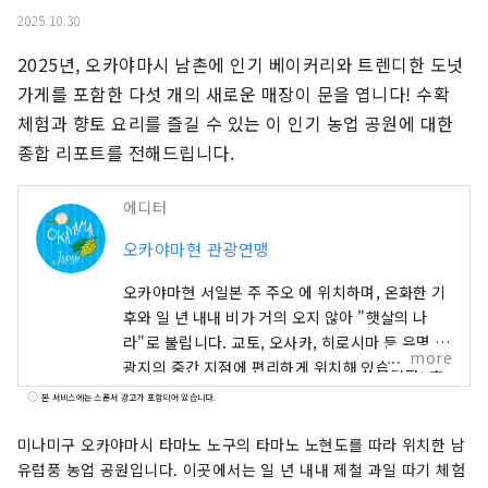
2025.10.30
2025년, 오카야마시 남촌에 인기 베이커리와 트렌디한 도넛 
가게를 포함한 다섯 개의 새로운 매장이 문을 엽니다! 수확 
체험과 향토 요리를 즐길 수 있는 이 인기 농업 공원에 대한 
종합 리포트를 전해드립니다.
에디터
오카야마현 관광연맹
오카야마현 서일본 주 주오 에 위치하며, 온화한 기
후와 일 년 내내 비가 거의 오지 않아 "햇살의 나
라"로 불립니다. 교토, 오사카, 히로시마 등 유명 관
more
광지의 중간 지점에 편리하게 위치해 있습니다! 또
한 세토 통해 시코쿠로 가는 관문이기도 합니다. 오
본 서비스에는 스폰서 광고가 포함되어 있습니다.
카야마 "과일의 오카야마"라고도 불리며, 세토우치
의 따뜻한 기후에서 햇볕을 듬뿍 받으며 자란 과일
미나미구 오카야마시 타마노 노구의 타마노 노현도를 따라 위치한 남
은 단맛, 향, 풍미 면에서 최고 품질을 자랑합니다.
유럽풍 농업 공원입니다. 이곳에서는 일 년 내내 제철 과일 따기 체험