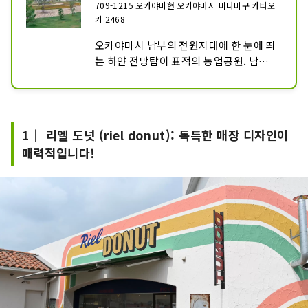
709-1215 오카야마현 오카야마시 미나미구 카타오
카 2468
오카야마시 남부의 전원지대에 한 눈에 띄
는 하얀 전망탑이 표적의 농업공원. 남유럽
의 목가적인 농촌을 이미지 한, 전망탑이나 
농산물 직매소, 잔디 광장 등이 있는 체험
형 농업 공원입니다. 딸기 사냥이나 포도 
사냥 등의 수확 체험, 토르 페인트 교실이
1｜ 리엘 도넛 (riel donut): 독특한 매장 디자인이
나 플라워리스 만들기를 즐길 수 있는 크래
매력적입니다!
프트 체험을 할 수 있습니다.