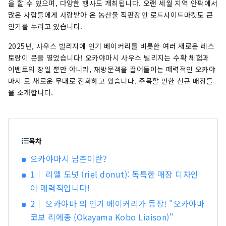
백도, 머스캣 포도, 피오네 포도 등 제철 과일을 즐
을 할 수 있으며, 다양한 행사도 개최됩니다. 오랜 세월 지역 안팎에서
겨보세요! 오카야마 에는 오카야마 성, 일본 3대 정
많은 사람들에게 사랑받아 온 농산물 직판장인 로드사이드마켓도 큰
원 중 하나인 오카야마 고라쿠엔, 역사와 문화, 예술
인기를 누리고 있습니다.
을 자랑하는 구라시키 미관지구 등 세계적인 관광
2025년, 사우스 빌리지에 인기 베이커리를 비롯한 여러 새로운 레스
지가 있습니다!
토랑이 문을 열었습니다! 오카야마시 사우스 빌리지는 수확 체험과
이벤트의 장일 뿐만 아니라, 재방문객을 끌어들이는 매력적인 오카야
마시 로 새로운 무대로 진화하고 있습니다. 주목할 만한 신규 매장들
을 소개합니다.
목차
오카야마시 남촌이란?
1｜ 리엘 도넛 (riel donut): 독특한 매장 디자인
이 매력적입니다!
2｜ 오카야마 의 인기 베이커리가 등장! "오카야마
코보 리에종 (Okayama Kobo Liaison)"