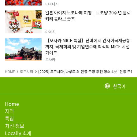
야마나시
일본 아이치 도코나메 여행｜토코냥 20주년 헬로
키티 콜라보 굿즈
아이치
【오사카 MICE 특집】난바에서 간사이국제공항
까지, 국제회의 및 기업연수에 최적의 MICE 시설
가이드
오사카
HOME
도쿠시마
[2025] 도쿠시마, 나루토 의 단풍 구경 추천 명소 4곳 | 단풍 구경
한국어
language
Home
지역
특집
최신 정보
Locally 소개