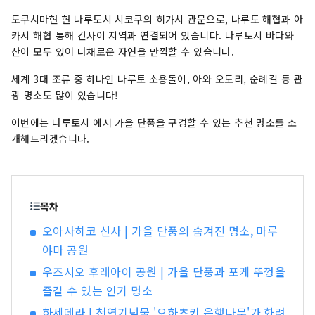
다 🌊있어 산 🏔있어 자연을 만끽! 세계 3대 조류라
고 불리는 나루토의 소용돌이를 비롯해 아와 오도
도쿠시마현 현 나루토시 시코쿠의 히가시 관문으로, 나루토 해협과 아
리, 순례 등의 관광 명소도 가득합니다!
카시 해협 통해 간사이 지역과 연결되어 있습니다. 나루토시 바다와
산이 모두 있어 다채로운 자연을 만끽할 수 있습니다.
세계 3대 조류 중 하나인 나루토 소용돌이, 아와 오도리, 순례길 등 관
광 명소도 많이 있습니다!
이번에는 나루토시 에서 가을 단풍을 구경할 수 있는 추천 명소를 소
개해드리겠습니다.
목차
오아사히코 신사 | 가을 단풍의 숨겨진 명소, 마루
야마 공원
우즈시오 후레아이 공원 | 가을 단풍과 포케 뚜껑을
즐길 수 있는 인기 명소
하세데라 | 천연기념물 '오하츠키 은행나무'가 화려