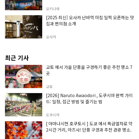
오키나와
[2025 최신] 오사카 난바역 아침 일찍 오픈하는 맛
집과 편의점 소개
오사카
최근 기사
교토 에서 가을 단풍을 구경하기 좋은 추천 명소 7
곳
교토
[2026] Naruto Awaodori , 도쿠시마 완벽 가이
드: 일정, 접근 방법 및 즐기는 법
도쿠시마
[ 야마나시현 호쿠토시 ] 도쿄 에서 특급열차로 약
2시간 거리, 아즈사! 단풍 구경과 추천 관광 명소.