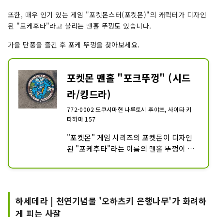
또한, 매우 인기 있는 게임 "포켓몬스터(포켓몬)"의 캐릭터가 디자인
된 "포케후타"라고 불리는 맨홀 뚜껑도 있습니다.
가을 단풍을 즐긴 후 포케 뚜껑을 찾아보세요.
포켓몬 맨홀 "포크뚜껑" (시드
라/킹드라)
772-0002 도쿠시마현 나루토시 후야초, 사이타 키
타하마 157
"포켓몬" 게임 시리즈의 포켓몬이 디자인
된 "포케후타"라는 이름의 맨홀 뚜껑이 나
루토시 에서 발견되었습니다!

직경은 약 63센티미터, 무게는 약 45킬로
그램이며, 나루토 의 바다에서 영감을 받은 
독창적인 디자인을 가지고 있습니다.

하세데라 | 천연기념물 '오하츠키 은행나무'가 화려하
시드라와 킹드라와 같은 물 관련 포켓몬이 
게 피는 사찰
나루토 와카메 나루토 에서 영감을 받은 배