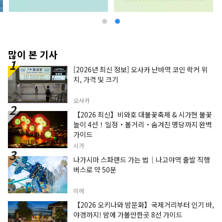
많이 본 기사
[2026년 최신 정보] 오사카 난바역 코인 락커 위
치, 가격 및 크기
오사카
【2026 최신】비와호 대불꽃축제 & 시가현 불꽃
놀이 4선！일정・볼거리・숨겨진 명당까지 완벽
가이드
시가
나가시마 스파랜드 가는 법｜나고야역 출발 직행
버스로 약 50분
미에
【2026 오키나와 밤문화】국제거리부터 인기 바,
야경까지! 밤에 가볼만한곳 8선 가이드