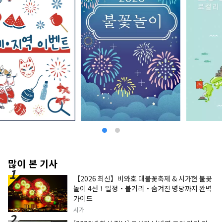
많이 본 기사
【2026 최신】비와호 대불꽃축제 & 시가현 불꽃
놀이 4선！일정・볼거리・숨겨진 명당까지 완벽
가이드
시가