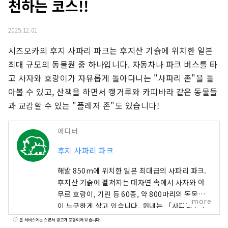
천하는 코스!!
2025.12.01
시즈오카의 후지 사파리 파크는 후지산 기슭에 위치한 일본 
최대 규모의 동물원 중 하나입니다. 자동차나 파크 버스를 타
고 사자와 호랑이가 자유롭게 돌아다니는 "사파리 존"을 돌
아볼 수 있고, 산책을 하면서 캥거루와 카피바라 같은 동물들
과 교감할 수 있는 "플레저 존"도 있습니다!
에디터
후지 사파리 파크
해발 850m에 위치한 일본 최대급의 사파리 파크.
후지산 기슭에 펼쳐지는 대자연 속에서 사자와 아
무르 호랑이, 기린 등 60종, 약 800마리의 동물들
more
이 느긋하게 살고 있습니다. 원내는 「사파리 존」
과 「교류 존」으로 나누어져 있어, 자연이 풍부한
본 서비스에는 스폰서 광고가 포함되어 있습니다.