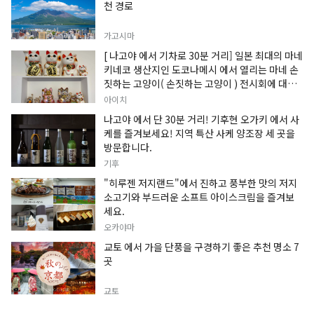
천 경로
가고시마
[ 나고야 에서 기차로 30분 거리] 일본 최대의 마네
키네코 생산지인 도코나메시 에서 열리는 마네 손
짓하는 고양이( 손짓하는 고양이 ) 전시회에 대한
정보입니다.
아이치
나고야 에서 단 30분 거리! 기후현 오가키 에서 사
케를 즐겨보세요! 지역 특산 사케 양조장 세 곳을
방문합니다.
기후
"히루젠 저지랜드"에서 진하고 풍부한 맛의 저지
소고기와 부드러운 소프트 아이스크림을 즐겨보
세요.
오카야마
교토 에서 가을 단풍을 구경하기 좋은 추천 명소 7
곳
교토