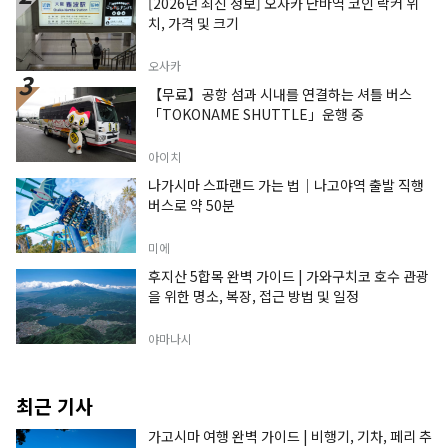
[2026년 최신 정보] 오사카 난바역 코인 락커 위
치, 가격 및 크기
오사카
【무료】공항 섬과 시내를 연결하는 셔틀 버스
「TOKONAME SHUTTLE」운행 중
아이치
나가시마 스파랜드 가는 법｜나고야역 출발 직행
버스로 약 50분
미에
후지산 5합목 완벽 가이드 | 가와구치코 호수 관광
을 위한 명소, 복장, 접근 방법 및 일정
야마나시
최근 기사
가고시마 여행 완벽 가이드 | 비행기, 기차, 페리 추