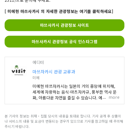
[ 미에현 마쓰사카시 의 자세한 관광정보는 여기를 클릭하세요]
마쓰사카시 관광정보 사이트
마쓰사카시 관광정보 공식 인스타그램
에디터
마쓰자카시 관광 교류과
미에
미에현 마쓰자카시는 일본의 거의 중앙에 위치해,
세계에 자랑하는 음식·마츠자카규, 풍부한 역사 문
more
화, 아름다운 자연을 즐길 수 있습니다. 에도 시대,
이세 참배(일본 최고위의 신사에의 순례)의 마지막
숙바초였던 마쓰자카는, 많은 사람이나 것이 가는
교통의 요충으로서 번창해, 다수의 호상을 배출했습
본 기사의 정보는 취재・집필 당시의 내용을 토대로 합니다. 기사 공개 후 상품이
니다. 이들 상인들이 에도에서 마츠자카 모멘 등의
나 서비스의 내용 및 요금이 변동되는 경우가 있으므로 기사를 참고하실 때 주의해
상인에 성공하여 마츠자카에 ​​번영을 가져왔습니다.
주시기 바랍니다.