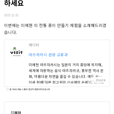
하세요
2025.12.01
이번에는 미에현 의 전통 종이 만들기 체험을 소개해드리겠
습니다.
에디터
마쓰자카시 관광 교류과
미에현 마쓰자카시는 일본의 거의 중앙에 위치해,
세계에 자랑하는 음식·마츠자카규, 풍부한 역사 문
화, 아름다운 자연을 즐길 수 있습니다. 에도 시대,
more
이세 참배(일본 최고위의 신사에의 순례)의 마지막
숙바초였던 마쓰자카는, 많은 사람이나 것이 가는
본 서비스에는 스폰서 광고가 포함되어 있습니다.
교통의 요충으로서 번창해, 다수의 호상을 배출했
습니다. 이들 상인들이 에도에서 마츠자카 모멘 등
의 상인에 성공하여 마츠자카에 ​​번영을 가져왔습니
다.
목차