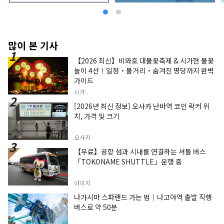
많이 본 기사
【2026 최신】비와호 대불꽃축제 & 시가현 불꽃
놀이 4선！일정・볼거리・숨겨진 명당까지 완벽
가이드
시가
[2026년 최신 정보] 오사카 난바역 코인 락커 위
치, 가격 및 크기
오사카
【무료】공항 섬과 시내를 연결하는 셔틀 버스
「TOKONAME SHUTTLE」운행 중
아이치
나가시마 스파랜드 가는 법｜나고야역 출발 직행
버스로 약 50분