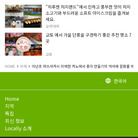
"히루젠 저지랜드"에서 진하고 풍부한 맛의 저지
소고기와 부드러운 소프트 아이스크림을 즐겨보
세요.
오카야마
교토 에서 가을 단풍을 구경하기 좋은 추천 명소 7
곳
교토
HOME
미에
이난초 마쓰사카시 미에현 카노에서 종이 만들기의 역사와 문화를 체
한국어
language
Home
지역
특집
최신 정보
Locally 소개