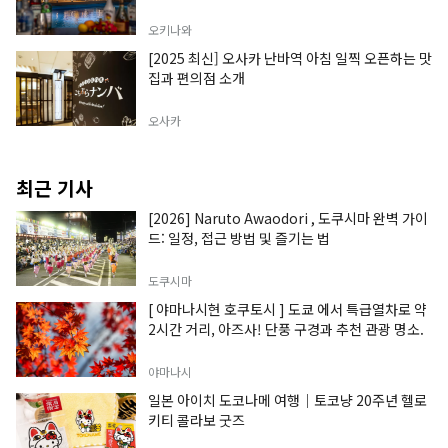
오키나와
[2025 최신] 오사카 난바역 아침 일찍 오픈하는 맛
집과 편의점 소개
오사카
최근 기사
[2026] Naruto Awaodori , 도쿠시마 완벽 가이
드: 일정, 접근 방법 및 즐기는 법
도쿠시마
[ 야마나시현 호쿠토시 ] 도쿄 에서 특급열차로 약
2시간 거리, 아즈사! 단풍 구경과 추천 관광 명소.
야마나시
일본 아이치 도코나메 여행｜토코냥 20주년 헬로
키티 콜라보 굿즈