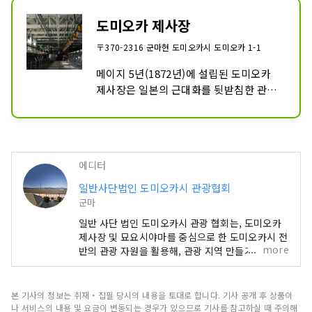
도미오카 제사장
〒370-2316 군마현 도미오카시 도미오카 1-1
메이지 5년(1872년)에 설립된 도미오카 
제사장은 일본의 근대화를 뒷받침한 관영 
모범 공장입니다. 붉은 벽돌로 지어진 동치
견소와 서치견소, 제사장 등 창업 당시의 
건물들이 현재까지 잘 보존되어 있어, 일본
의 제조업 역사를 생생하게 느낄 수 있습니
에디터
다.

일반사단법인 도미오카시 관광협회
2014년에는 세계문화유산으로 등재되었
군마
으며, 도심을 산책하며 일본 산업혁명의 발
일반 사단 법인 도미오카시 관광 협회는, 도미오카
자취를 배울 수 있는 관광 명소로 많은 인
제사장 및 묘요시야마를 중심으로 한 도미오카시 전
기를 얻고 있습니다.
more
반의 관광 자원을 활용해, 관광 지역 만들기 법인(등
록 DMO)으로서, 관광에 관련된 사람들과 제휴해
“벌 수 있는 관광 「지역 만들기」를 추진하고 관광
진흥을 도모함으로써, 교류 인구의 증가 및 지역 경
본 기사의 정보는 취재・집필 당시의 내용을 토대로 합니다. 기사 공개 후 상품이
제의 발전에 기여하는 것을 목적으로 한다.
나 서비스의 내용 및 요금이 변동되는 경우가 있으므로 기사를 참고하실 때 주의해