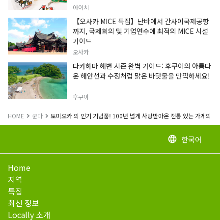
아이치
【오사카 MICE 특집】난바에서 간사이국제공항
까지, 국제회의 및 기업연수에 최적의 MICE 시설
가이드
오사카
다카하마 해변 시즌 완벽 가이드: 후쿠이의 아름다
운 해안선과 수정처럼 맑은 바닷물을 만끽하세요!
후쿠이
HOME
군마
토미오카 의 인기 기념품! 100년 넘게 사랑받아온 전통 있는 가게의 
한국어
language
Home
지역
특집
최신 정보
Locally 소개