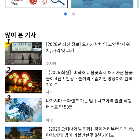
많이 본 기사
[2026년 최신 정보] 오사카 난바역 코인 락커 위
치, 가격 및 크기
오사카
【2026 최신】비와호 대불꽃축제 & 시가현 불꽃
놀이 4선！일정・볼거리・숨겨진 명당까지 완벽
가이드
시가
나가시마 스파랜드 가는 법｜나고야역 출발 직행
버스로 약 50분
미에
【2026 오키나와 밤문화】국제거리부터 인기 바,
야경까지! 밤에 가볼만한곳 8선 가이드