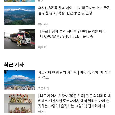
미에
후지산 5합목 완벽 가이드 | 가와구치코 호수 관광
을 위한 명소, 복장, 접근 방법 및 일정
야마나시
【무료】공항 섬과 시내를 연결하는 셔틀 버스
「TOKONAME SHUTTLE」운행 중
아이치
최근 기사
가고시마 여행 완벽 가이드 | 비행기, 기차, 페리 추
천 경로
가고시마
[ 나고야 에서 기차로 30분 거리] 일본 최대의 마네
키네코 생산지인 도코나메시 에서 열리는 마네 손
짓하는 고양이( 손짓하는 고양이 ) 전시회에 대한
정보입니다.
아이치