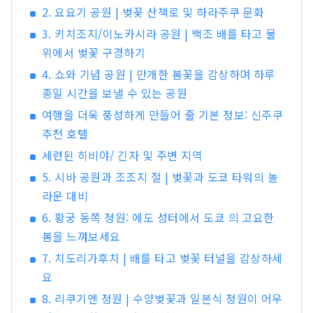
2. 요요기 공원 | 벚꽃 산책로 및 하라주쿠 문화
3. 키치조지/이노카시라 공원 | 백조 배를 타고 물
위에서 벚꽃 구경하기
4. 쇼와 기념 공원 | 만개한 봄꽃을 감상하며 하루
종일 시간을 보낼 수 있는 공원
여행을 더욱 풍성하게 만들어 줄 기본 정보: 신주쿠
추천 호텔
세련된 히비야/ 긴자 및 주변 지역
5. 시바 공원과 조조지 절 | 벚꽃과 도쿄 타워의 놀
라운 대비
6. 황궁 동쪽 정원: 에도 성터에서 도쿄 의 고요한
봄을 느껴보세요
7. 치도리가후치 | 배를 타고 벚꽃 터널을 감상하세
요
8. 리쿠기엔 정원 | 수양벚꽃과 일본식 정원이 어우