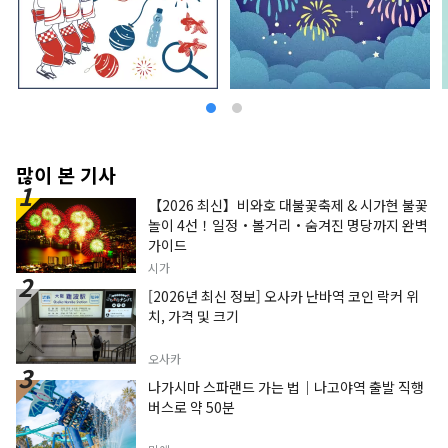
많이 본 기사
【2026 최신】비와호 대불꽃축제 & 시가현 불꽃
놀이 4선！일정・볼거리・숨겨진 명당까지 완벽
가이드
시가
[2026년 최신 정보] 오사카 난바역 코인 락커 위
치, 가격 및 크기
오사카
나가시마 스파랜드 가는 법｜나고야역 출발 직행
버스로 약 50분