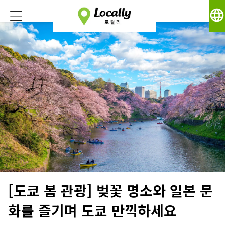
language
[도쿄 봄 관광] 벚꽃 명소와 일본 문
화를 즐기며 도쿄 만끽하세요