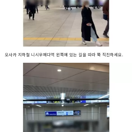
오사카 지하철 니시우메다역 왼쪽에 있는 길을 따라 쭉 직진하세요.