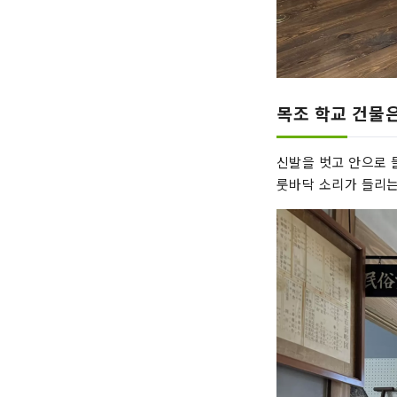
목조 학교 건물
신발을 벗고 안으로 
룻바닥 소리가 들리는데