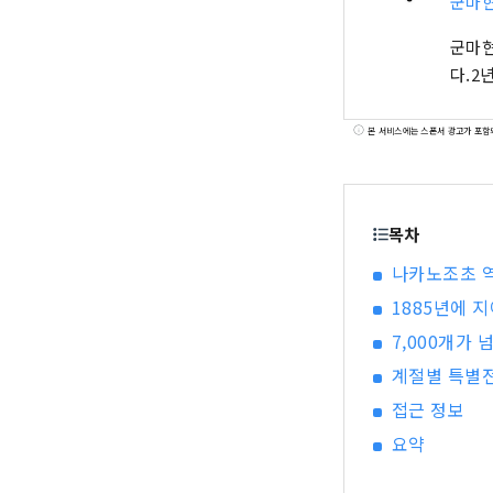
군마현
군마현
다.2
본 서비스에는 스폰서 광고가 포함
목차
나카노조초 역
1885년에 
7,000개가
계절별 특별전
접근 정보
요약