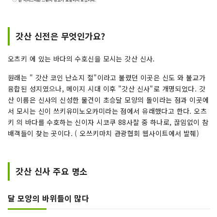
한 시만토강과 아시즈리곶을 비롯해 연안을 흐르는
쿠로시오의 은혜, 전국에서도 톱의 삼림 면적을 자
랑하는 산의 은혜 풍부한 자연 대국입니다.
갓산 신전은 무엇인가요?
오츠키 에 있는 바다의 수호신을 모시는 갓산 신사.
원래는 " 갓산 코인 난쇼지 절"이라고 불렸던 이곳은 신도 와 불교가
융합된 성지였으나, 메이지 시대 이후 "갓산 신사"로 개명되었다. 갓
산 이름은 신사의 신성한 물건이 초승달 모양의 돌이라는 점과 이곳에
서 모시는 신이 쓰키유미노오카미라는 점에서 유래했다고 한다. 오츠
키 의 바다를 수호하는 신이자 시코쿠 88사찰 중 하나로, 끊임없이 참
배객들이 찾는 곳이다. ( 오쓰키마치 관광협회 웹사이트에서 발췌)
갓산 신사 주요 명소
달 모양의 바위들이 많다