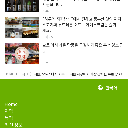
방문합니다.
기후
"히루젠 저지랜드"에서 진하고 풍부한 맛의 저지
소고기와 부드러운 소프트 아이스크림을 즐겨보
세요.
오카야마
교토 에서 가을 단풍을 구경하기 좋은 추천 명소 7
곳
교토
HOME
고치
[고치현, 오쓰키마치 서쪽] 고치현 서부에서 가장 강력한 수련 장소! 갓
한국어
language
Home
지역
특집
최신 정보