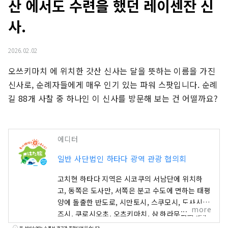
산 에서도 수련을 했던 레이센잔 신
사.
2026.02.02
오쓰키마치 에 위치한 갓산 신사는 달을 뜻하는 이름을 가진 
신사로, 순례자들에게 매우 인기 있는 파워 스팟입니다. 순례
길 88개 사찰 중 하나인 이 신사를 방문해 보는 건 어떨까요?
에디터
일반 사단법인 하타다 광역 관광 협의회
고치현 하타다 지역은 시코쿠의 서남단에 위치하
고, 동쪽은 도사만, 서쪽은 분고 수도에 면하는 태평
양에 돌출한 반도로, 시만토시, 스쿠모시, 도사시미
more
즈시, 쿠로시오초, 오츠키마치, 삼 하라무라의 3시
2정 1마을로 구성되어 있습니다. 전국적으로 유명
본 서비스에는 스폰서 광고가 포함되어 있습니다.