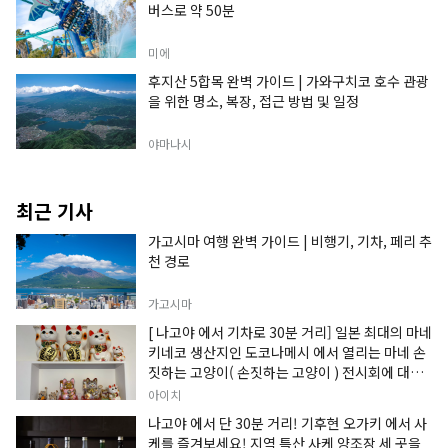
버스로 약 50분
미에
후지산 5합목 완벽 가이드 | 가와구치코 호수 관광
을 위한 명소, 복장, 접근 방법 및 일정
야마나시
최근 기사
가고시마 여행 완벽 가이드 | 비행기, 기차, 페리 추
천 경로
가고시마
[ 나고야 에서 기차로 30분 거리] 일본 최대의 마네
키네코 생산지인 도코나메시 에서 열리는 마네 손
짓하는 고양이( 손짓하는 고양이 ) 전시회에 대한
정보입니다.
아이치
나고야 에서 단 30분 거리! 기후현 오가키 에서 사
케를 즐겨보세요! 지역 특산 사케 양조장 세 곳을