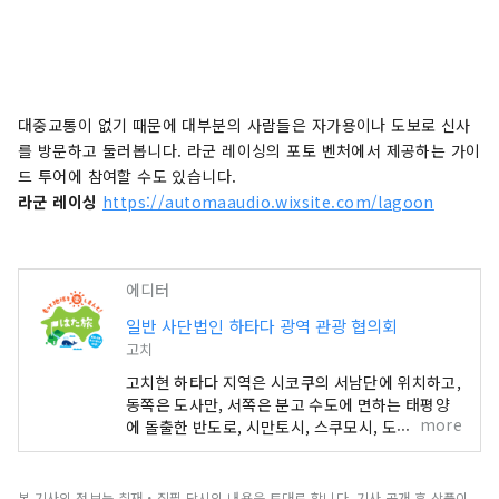
대중교통이 없기 때문에 대부분의 사람들은 자가용이나 도보로 신사
를 방문하고 둘러봅니다. 라군 레이싱의 포토 벤처에서 제공하는 가이
드 투어에 참여할 수도 있습니다.
라군 레이싱
https://automaaudio.wixsite.com/lagoon
에디터
일반 사단법인 하타다 광역 관광 협의회
고치
고치현 하타다 지역은 시코쿠의 서남단에 위치하고,
동쪽은 도사만, 서쪽은 분고 수도에 면하는 태평양
more
에 돌출한 반도로, 시만토시, 스쿠모시, 도사시미즈
시, 쿠로시오초, 오츠키마치, 삼 하라무라의 3시 2
정 1마을로 구성되어 있습니다. 전국적으로 유명한
시만토강과 아시즈리곶을 비롯해 연안을 흐르는 쿠
본 기사의 정보는 취재・집필 당시의 내용을 토대로 합니다. 기사 공개 후 상품이