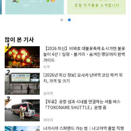
많이 본 기사
【2026 최신】비와호 대불꽃축제 & 시가현 불꽃
놀이 4선！일정・볼거리・숨겨진 명당까지 완벽
가이드
시가
[2026년 최신 정보] 오사카 난바역 코인 락커 위
치, 가격 및 크기
오사카
【무료】공항 섬과 시내를 연결하는 셔틀 버스
「TOKONAME SHUTTLE」운행 중
아이치
나가시마 스파랜드 가는 법｜나고야역 출발 직행