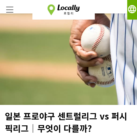
language
일본 프로야구 센트럴리그 vs 퍼시
픽리그｜무엇이 다를까?