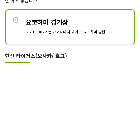
면 더욱 좋습니다.
location_on
요코하마 경기장
〒231-0022 현 요코하마시 나카구 요코하마 공원
한신 타이거스(오사카/ 효고)