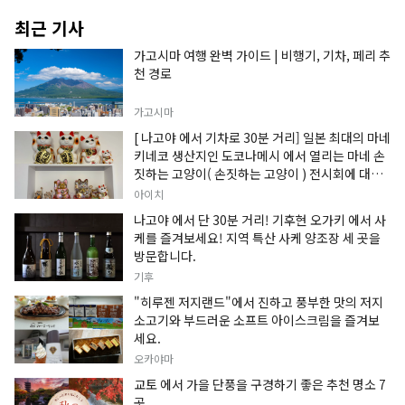
최근 기사
가고시마 여행 완벽 가이드 | 비행기, 기차, 페리 추
천 경로
가고시마
[ 나고야 에서 기차로 30분 거리] 일본 최대의 마네
키네코 생산지인 도코나메시 에서 열리는 마네 손
짓하는 고양이( 손짓하는 고양이 ) 전시회에 대한
정보입니다.
아이치
나고야 에서 단 30분 거리! 기후현 오가키 에서 사
케를 즐겨보세요! 지역 특산 사케 양조장 세 곳을
방문합니다.
기후
"히루젠 저지랜드"에서 진하고 풍부한 맛의 저지
소고기와 부드러운 소프트 아이스크림을 즐겨보
세요.
오카야마
교토 에서 가을 단풍을 구경하기 좋은 추천 명소 7
곳