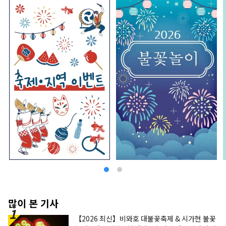
많이 본 기사
【2026 최신】비와호 대불꽃축제 & 시가현 불꽃