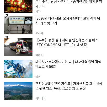
놀이 4선！일정・볼거리・숨겨진 명당까지 완벽
가이드
시가
[2026년 최신 정보] 오사카 난바역 코인 락커 위
치, 가격 및 크기
오사카
【무료】공항 섬과 시내를 연결하는 셔틀 버스
「TOKONAME SHUTTLE」운행 중
아이치
나가시마 스파랜드 가는 법｜나고야역 출발 직행
버스로 약 50분
미에
후지산 5합목 완벽 가이드 | 가와구치코 호수 관광
을 위한 명소, 복장, 접근 방법 및 일정
야마나시