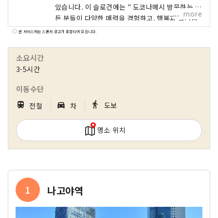
있습니다. 이 슬로건에는 " 도코나메시 방문하는 모
more
든 분들이 다양한 매력을 경험하고, 행복과 즐거움
을 느끼며, 내일을 위한 활력소가 될 '행복의 힘'을
본 서비스에는 스폰서 광고가 포함되어 있습니다.
가지고 돌아가시기를" 바라는 마음이 담겨 있습니
다.
소요시간
3-5시간
이동수단
｜
｜
directions_walk
train
directions_car_filled
도보
전철
차
명소 위치
1
나고야역