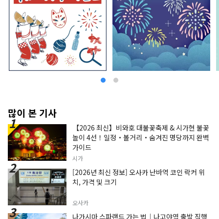
많이 본 기사
【2026 최신】비와호 대불꽃축제 & 시가현 불꽃
놀이 4선！일정・볼거리・숨겨진 명당까지 완벽
가이드
시가
[2026년 최신 정보] 오사카 난바역 코인 락커 위
치, 가격 및 크기
오사카
나가시마 스파랜드 가는 법｜나고야역 출발 직행