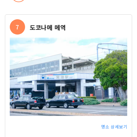
7
도코나메 메역
명소 상세보기