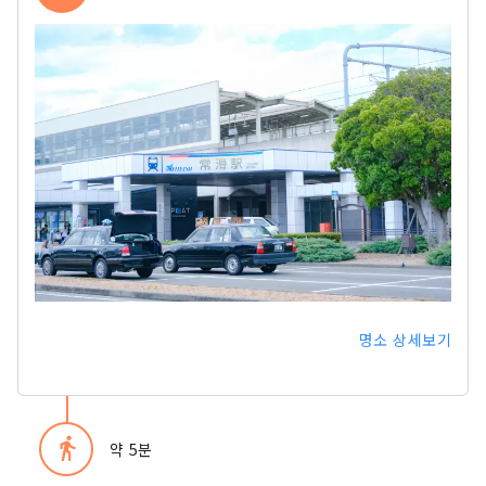
명소 상세보기
directions_walk
약 5분