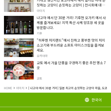
키네코 생산지인 도코나메시 에서 열리는 마네 손
짓하는 고양이( 손짓하는 고양이 ) 전시회에 대한
정보입니다.
아이치
나고야 에서 단 30분 거리! 기후현 오가키 에서 사
케를 즐겨보세요! 지역 특산 사케 양조장 세 곳을
방문합니다.
기후
"히루젠 저지랜드"에서 진하고 풍부한 맛의 저지
소고기와 부드러운 소프트 아이스크림을 즐겨보
세요.
오카야마
교토 에서 가을 단풍을 구경하기 좋은 추천 명소 7
곳
교토
HOME
아이치
[ 나고야 에서 30분 거리] 일본 최고의 손짓하는 고양이 마을, 도코나
한국어
language