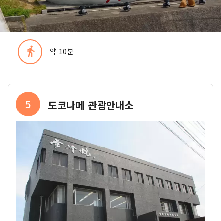
directions_walk
약 10분
5
도코나메 관광안내소