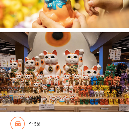
directions_car_filled
약 5분