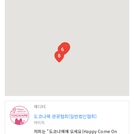
2
3
4
5
6
8
에디터
도코나메 관광협회(일반법인협회)
아이치
저희는 "도코나메에 오세요(Happy Come On