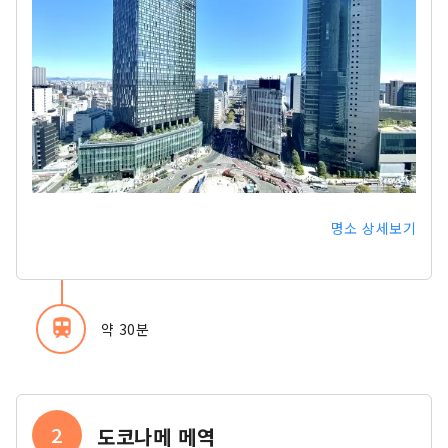
명소 상세보기
train
약 30분
2
도코나메 메역