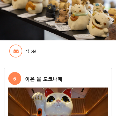
directions_car_filled
약 5분
6
이온 몰 도코나메