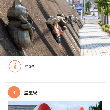
directions_walk
약 3분
4
토코냥