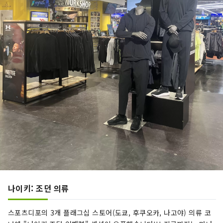
나이키: 조던 의류
스포츠디포의 3개 플래그십 스토어(도쿄, 후쿠오카, 나고야) 의류 코