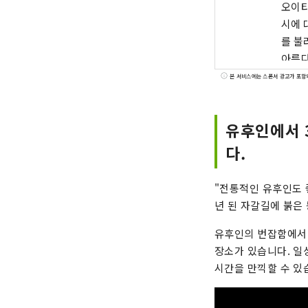
오이타
시에 대한
를 불
아름다
숙박, 미
본 서비스에는 스폰서 광고가 포함
후시 
유후인에서 
다.
"전통적인 유후인도 좋
년 된 자갈길에 붉은
유후인의 번잡함에서 
장소가 있습니다. 일
시간을 만끽할 수 있