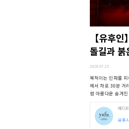
【유후인】
돌길과 붉
2026.07.23
북적이는 인파를 피
에서 차로 30분 거
럼 아름다운 숨겨진
에디
유후