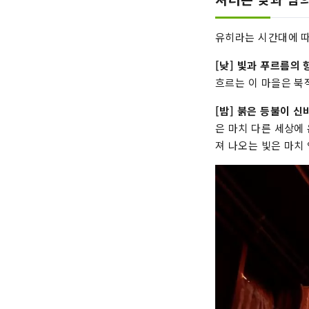
유히라는 시간대에 따
[낮] 빛과 푸르름의 
흐르는 이 마을은 북
[밤] 붉은 등불이 
은 마치 다른 세상에
져 나오는 빛은 마치