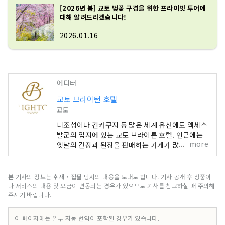
[2026년 봄] 교토 벚꽃 구경을 위한 프라이빗 투어에
대해 알려드리겠습니다!
2026.01.16
에디터
교토 브라이턴 호텔
교토
니조성이나 긴카쿠지 등 많은 세계 유산에도 액세스
발군의 입지에 있는 교토 브라이튼 호텔. 인근에는
more
옛날의 간장과 된장을 판매하는 가게가 많아 쇼핑도
즐길 수 있습니다. 교토고쇼까지는 도보 약 5분, 아
침 워킹이나 러닝 코스에도 추천합니다. 또, 교토를
잘 아는 컨시어지가 상주하고 있어, 관광이나 식사
본 기사의 정보는 취재・집필 당시의 내용을 토대로 합니다. 기사 공개 후 상품이
처, 전통 공예의 체험 등에 대해서도 부담없이 상담
나 서비스의 내용 및 요금이 변동되는 경우가 있으므로 기사를 참고하실 때 주의해
할 수 있습니다. 벚꽃이나 단풍의 시즌에는 전세로
주시기 바랍니다.
감상할 수 있는 특별한 투어도 등장. 객실은 평균 42
㎡로 큰 가방이 있어도 여유의 넓이, 느긋하게 편안
이 페이지에는 일부 자동 번역이 포함된 경우가 있습니다.