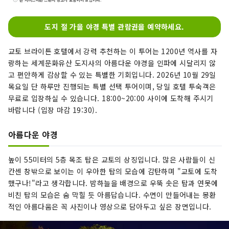
교토를 잘 아는 컨시어지가 상주하고 있어, 관광이
나 식사처, 전통 공예의 체험 등에 대해서도 부담없
도지 절 가을 야경 특별 관람권을 예약하세요.
이 상담할 수 있습니다. 벚꽃이나 단풍의 시즌에는
전세로 감상할 수 있는 특별한 투어도 등장. 객실은
교토 브라이튼 호텔에서 강력 추천하는 이 투어는 1200년 역사를 자
평균 42㎡로 큰 가방이 있어도 여유의 넓이, 느긋하
랑하는 세계문화유산 도지사의 아름다운 야경을 인파에 시달리지 않
게 편안한 소파도 완비되어 있습니다. 서양식・철
고 편안하게 감상할 수 있는 특별한 기회입니다. 2026년 10월 29일
판구이・교회석・중국요리・바라운지와 관내의
목요일 단 하루만 진행되는 특별 선택 투어이며, 당일 호텔 투숙객은
레스토랑도 충실하고 있어, 그 중에서도 와규를 눈
무료로 입장하실 수 있습니다. 18:00~20:00 사이에 도착해 주시기
앞에서 구워내는 카운터 스타일의 철판구이가 인
바랍니다 (입장 마감 19:30).
기. 음식과 교토 같은 체험 등 교토의 모든 것을 어
레인지 할 수있는 호텔입니다.
아름다운 야경
높이 55미터의 5층 목조 탑은 교토의 상징입니다. 많은 사람들이 신
칸센 창밖으로 보이는 이 우아한 탑의 모습에 감탄하며 "교토에 도착
했구나!"라고 생각합니다. 밤하늘을 배경으로 우뚝 솟은 탑과 연못에
비친 탑의 모습은 숨 막힐 듯 아름답습니다. 수면이 만들어내는 몽환
적인 아름다움은 꼭 사진이나 영상으로 담아두고 싶은 장면입니다.