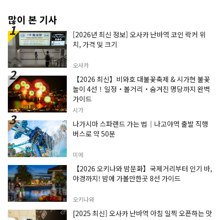
많이 본 기사
[2026년 최신 정보] 오사카 난바역 코인 락커 위
치, 가격 및 크기
오사카
【2026 최신】비와호 대불꽃축제 & 시가현 불꽃
놀이 4선！일정・볼거리・숨겨진 명당까지 완벽
가이드
시가
나가시마 스파랜드 가는 법｜나고야역 출발 직행
버스로 약 50분
미에
【2026 오키나와 밤문화】국제거리부터 인기 바,
야경까지! 밤에 가볼만한곳 8선 가이드
오키나와
[2025 최신] 오사카 난바역 아침 일찍 오픈하는 맛