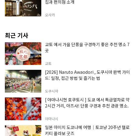
집과 편의점 소개
오사카
최근 기사
교토 에서 가을 단풍을 구경하기 좋은 추천 명소 7
곳
교토
[2026] Naruto Awaodori , 도쿠시마 완벽 가이
드: 일정, 접근 방법 및 즐기는 법
도쿠시마
[ 야마나시현 호쿠토시 ] 도쿄 에서 특급열차로 약
2시간 거리, 아즈사! 단풍 구경과 추천 관광 명소.
야마나시
일본 아이치 도코나메 여행｜토코냥 20주년 헬로
키티 콜라보 굿즈