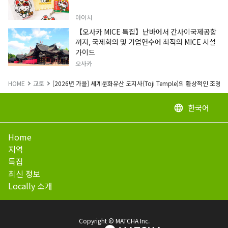
아이치
【오사카 MICE 특집】난바에서 간사이국제공항
까지, 국제회의 및 기업연수에 최적의 MICE 시설
가이드
오사카
HOME
교토
[2026년 가을] 세계문화유산 도지사(Toji Temple)의 환상적인 조
한국어
language
Home
지역
특집
최신 정보
Locally 소개
Copyright © MATCHA Inc.