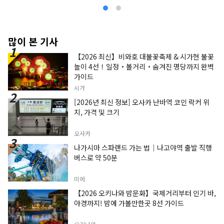
많이 본 기사
【2026 최신】비와호 대불꽃축제 & 시가현 불꽃
놀이 4선！일정・볼거리・숨겨진 명당까지 완벽
가이드
시가
[2026년 최신 정보] 오사카 난바역 코인 락커 위
치, 가격 및 크기
오사카
나가시마 스파랜드 가는 법｜나고야역 출발 직행
버스로 약 50분
미에
【2026 오키나와 밤문화】국제거리부터 인기 바,
야경까지! 밤에 가볼만한곳 8선 가이드