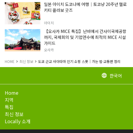
일본 아이치 도코나메 여행｜토코냥 20주년 헬로
키티 콜라보 굿즈
아이치
【오사카 MICE 특집】난바에서 간사이국제공항
까지, 국제회의 및 기업연수에 최적의 MICE 시설
가이드
오사카
HOME
최신 정보
도쿄 근교 사이타마 인기 쇼핑 스폿｜가는 법·교통편 정리
한국어
language
Home
지역
특집
최신 정보
Locally 소개