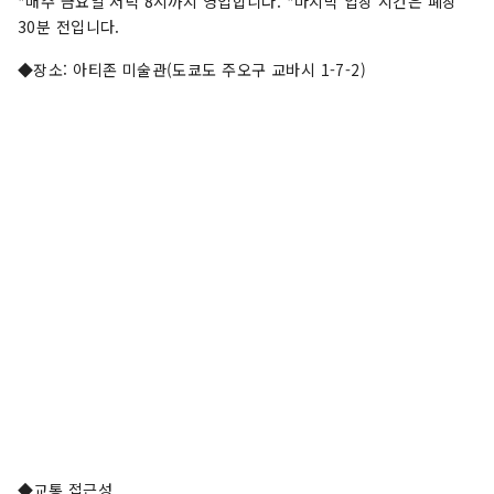
*매주 금요일 저녁 8시까지 영업합니다. *마지막 입장 시간은 폐장
30분 전입니다.
◆장소: 아티존 미술관(도쿄도 주오구 교바시 1-7-2)
◆교통 접근성