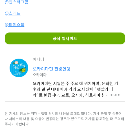
@인스타그램
@스레드
@페이스북
공식 웹사이트
에디터
오카야마현 관광연맹
오카야마
오카야마현 서일본 주 주오 에 위치하며, 온화한 기
후와 일 년 내내 비가 거의 오지 않아 "햇살의 나
more
라"로 불립니다. 교토, 오사카, 히로시마 등 유명 관
광지의 중간 지점에 편리하게 위치해 있습니다! 또
한 세토 통해 시코쿠로 가는 관문이기도 합니다. 오
카야마 "과일의 오카야마"라고도 불리며, 세토우치
본 기사의 정보는 취재・집필 당시의 내용을 토대로 합니다. 기사 공개 후 상품이
의 따뜻한 기후에서 햇볕을 듬뿍 받으며 자란 과일
나 서비스의 내용 및 요금이 변동되는 경우가 있으므로 기사를 참고하실 때 주의해
은 단맛, 향, 풍미 면에서 최고 품질을 자랑합니다.
주시기 바랍니다.
백도, 머스캣 포도, 피오네 포도 등 제철 과일을 즐겨