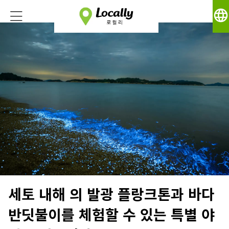
language
세토 내해 의 발광 플랑크톤과 바다
반딧불이를 체험할 수 있는 특별 야