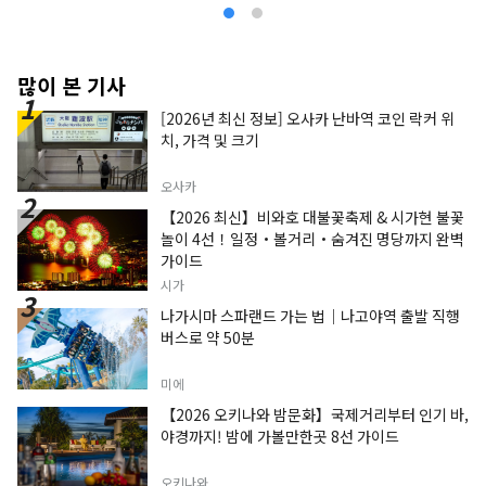
많이 본 기사
[2026년 최신 정보] 오사카 난바역 코인 락커 위
치, 가격 및 크기
오사카
【2026 최신】비와호 대불꽃축제 & 시가현 불꽃
놀이 4선！일정・볼거리・숨겨진 명당까지 완벽
가이드
시가
나가시마 스파랜드 가는 법｜나고야역 출발 직행
버스로 약 50분
미에
【2026 오키나와 밤문화】국제거리부터 인기 바,
야경까지! 밤에 가볼만한곳 8선 가이드
오키나와