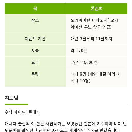
목
콘텐츠
장소
오카야마현 다마노시( 오카
야마현 우노 항구 인근)
이벤트 기간
매년 3월부터 11월까지
지속
약 120분
요금
1인당 8,000엔
용량
최대 8명 (개인 대관 예약 시
최대 10명)
지도팀
수석 가이드: 트레버
캐나다 출신의 이 전문 사진작가는 오랫동안 일본에 거주하며 바다 반
딧불이를 촬영한 환상적인 사진으로 세계적인 주목을 받았습니다.