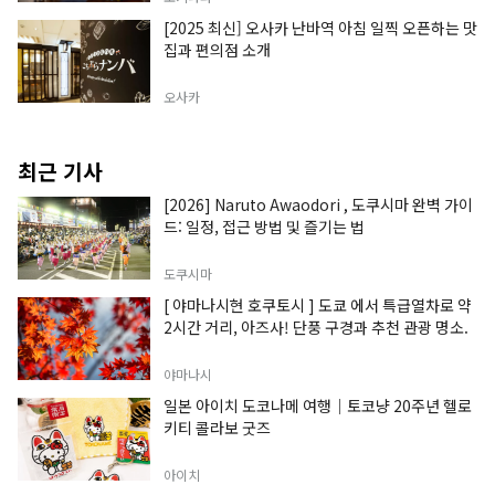
[2025 최신] 오사카 난바역 아침 일찍 오픈하는 맛
집과 편의점 소개
오사카
최근 기사
[2026] Naruto Awaodori , 도쿠시마 완벽 가이
드: 일정, 접근 방법 및 즐기는 법
도쿠시마
[ 야마나시현 호쿠토시 ] 도쿄 에서 특급열차로 약
2시간 거리, 아즈사! 단풍 구경과 추천 관광 명소.
야마나시
일본 아이치 도코나메 여행｜토코냥 20주년 헬로
키티 콜라보 굿즈
아이치