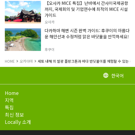
【오사카 MICE 특집】난바에서 간사이국제공항
까지, 국제회의 및 기업연수에 최적의 MICE 시설
가이드
오사카
다카하마 해변 시즌 완벽 가이드: 후쿠이의 아름다
운 해안선과 수정처럼 맑은 바닷물을 만끽하세요!
후쿠이
HOME
오카야마
세토 내해 의 발광 플랑크톤과 바다 반딧불이를 체험할 수 있는 특
한국어
language
Home
지역
특집
최신 정보
Locally 소개