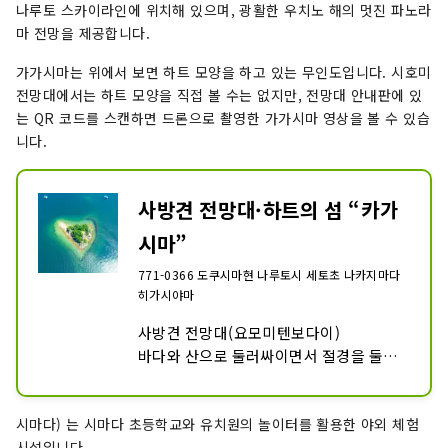
나루토 스카이라인에 위치해 있으며, 광활한 우치노 해의 멋진 파노라
마 전망을 제공합니다.
가가시마는 위에서 보면 하트 모양을 하고 있는 무인도입니다. 시호미
전망대에서는 하트 모양을 직접 볼 수는 없지만, 전망대 안내판에 있
는 QR 코드를 스캔하면 드론으로 촬영한 가가시마 영상을 볼 수 있습
니다.
사방견 전망대·하트의 섬 “카가
시마”
771-0366 도쿠시마현 나루토시 세토초 나카지마다
히가시야마
사방견 전망대(요모미텐보다이)

바다와 산으로 둘러싸이면서 절경을 둘러
싼 드라이브 코스 「나루토 스카이 라인」
에 있어, 낚시 야형이 떠 있는 우치노해의 
시마다) 는 시마다 초등학교와 유치원의 놀이터를 활용한 야외 체험
웅대한 경치를 즐길 수 있습니다.

시설입니다.
전망대에서 보이는 풍경과 그 지명 등을 기