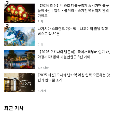
【2026 최신】비와호 대불꽃축제 & 시가현 불꽃
놀이 4선！일정・볼거리・숨겨진 명당까지 완벽
가이드
시가
나가시마 스파랜드 가는 법｜나고야역 출발 직행
버스로 약 50분
미에
【2026 오키나와 밤문화】국제거리부터 인기 바,
야경까지! 밤에 가볼만한곳 8선 가이드
오키나와
[2025 최신] 오사카 난바역 아침 일찍 오픈하는 맛
집과 편의점 소개
오사카
최근 기사