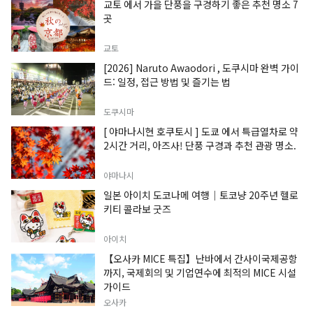
교토 에서 가을 단풍을 구경하기 좋은 추천 명소 7
곳
교토
[2026] Naruto Awaodori , 도쿠시마 완벽 가이
드: 일정, 접근 방법 및 즐기는 법
도쿠시마
[ 야마나시현 호쿠토시 ] 도쿄 에서 특급열차로 약
2시간 거리, 아즈사! 단풍 구경과 추천 관광 명소.
야마나시
일본 아이치 도코나메 여행｜토코냥 20주년 헬로
키티 콜라보 굿즈
아이치
【오사카 MICE 특집】난바에서 간사이국제공항
까지, 국제회의 및 기업연수에 최적의 MICE 시설
가이드
오사카