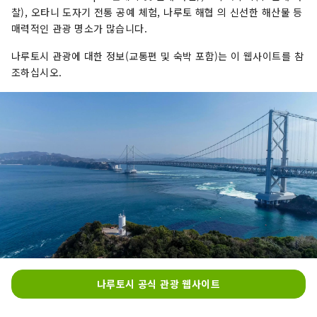
형이 잠자리의 교미와 같은 형태(하트의 
찰), 오타니 도자기 전통 공예 체험, 나루토 해협 의 신선한 해산물 등
형태)로 보이고, 또 만엽집에서는 나루토 
매력적인 관광 명소가 많습니다.
가 중요한 토지로 자리매김되어 있기 때문
나루토시 관광에 대한 정보(교통편 및 숙박 포함)는 이 웹사이트를 참
에 “나루토 의 어딘가에 하트의 형태를 한 
조하십시오.
지형이 있는 것은 아니다”라고도 말 되었
습니다.

하트형의 섬 「카가시마」가 마음 편한 시
닉 포인트가 되어 가면 좋겠습니다. 덧붙여 
거울도는 일년에 1번, 용궁제(바다의 안전 
기원이나 대어를 기도하는 신사)가 집행되
는 섬이며, 신성한 장소로서 숭배되어 소중
히 되어 있기 때문에, 상륙은 금지입니다.

또, 카가미시마의 주변은 어업이 번성한 곳
으로, 양식 筏이나 낚싯배가 많아, 배도 자
주 항행하고 있기 때문에, 안전상의 관점에
서 프레저 보트나 카누등에서의 항행은 삼
가해 주세요.
나루토시 공식 관광 웹사이트