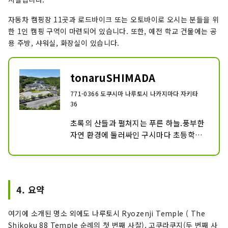
재하고 있는 파노라마 간판을 설치하고 있
자동차 캠핑장 11곳과 로드바이크 또는 오토바이로 오시는 분들을 위
습니다.

한 1인 캠핑 구역이 마련되어 있습니다. 또한, 예전 학교 건물에는 공
용 주방, 샤워실, 화장실이 있습니다.
카가미시마

나루토시 우치노해에 있는 무인도 「카가
시마」가 상공에서 보면 하트의 형태를 하
tonaruSHIMADA
고 있는 것을 이 정도 알았습니다. 뷰포인
트는 나루토 라인 사방견 전망대입니다. 그
771-0366 도쿠시마 나루토시 나카지마다 자키타
36
러나 카가미 섬은 잘 보이지만 불행히도 전
망대에서 하트 모양은 확인할 수 없습니다.

초록의 산들과 펼쳐지는 푸른 하늘.풍부한 
현재, 사방견 전망대로부터의 전망을 해설
자연 환경에 둘러싸인 구시마다 초등학교·
한 안내 간판을 설치하고 있어, 그 간판에 
유치원의 운동장이, 아웃도어 체험 시설로 
카가미시마를 드론으로 촬영한 동영상을 
다시 태어났습니다. 바이로 방문하는 사람
볼 수 있는 QR코드를 기재하고 있습니다.

을 위한 솔로 캠프 에리어가 있습니다. 공
하트형의 섬에 관해서는 여러 설이 있습니
동 취사장이나, 구교사내에 샤워실이나 청
다만, 고대 나라가 작았을 무렵, 산 정상에
4. 요약
결한 화장실도 완비.
서 국견한 진무 천황이, 이 나라는 「아키
츠노토나메와 같이(마치 잠자리의 교미인 
여기에 소개된 명소 외에도 나루토시 Ryozenji Temple ( The
것 같다)」라고 시전하고 있다 합니다. 지
Shikoku 88 Temple 순례의 첫 번째 사찰), 고쿠라쿠지(두 번째 사