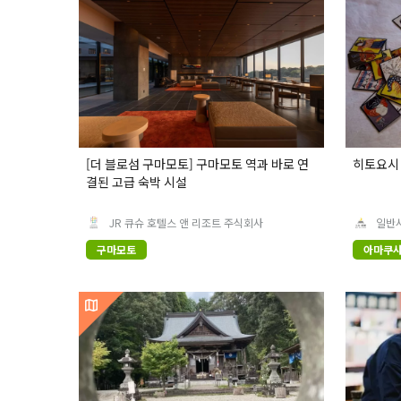
[더 블로섬 구마모토] 구마모토 역과 바로 연
히토요시 
결된 고급 숙박 시설
JR 큐슈 호텔스 앤 리조트 주식회사
일반
의회
구마모토
아마쿠