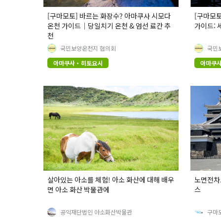
[구마모토] 바르는 화장수? 아마쿠사 시모다
[구마모토
온천 가이드｜당일치기 온천 & 엄선 료칸 추
가이드: 
천
국민보양온천지 협의회
국민
아마쿠사・히토요시
아마쿠
살아있는 아소를 체험! 아소 화산에 대해 배우
노면전차로
면 아소 화산 박물관에
스
공익재단법인 아소화산박물관
구마