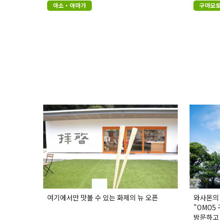
아소・야마가
구마모
여기에서만 맛볼 수 있는 화제의 뉴 오픈
와사몬의
"OMO5
방문하고 