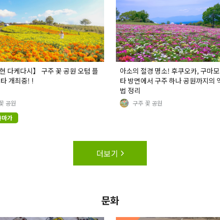
 다케다시】 구주 꽃 공원 오텀 플
아소의 절경 명소! 후쿠오카, 구마모
타 개최중! !
타 방면에서 구주 하나 공원까지의 
법 정리
꽃 공원
구주 꽃 공원
야마가
더보기
문화