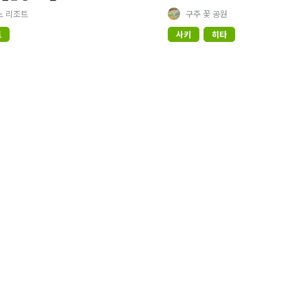
노 리조트
구주 꽃 공원
토
사키
히타