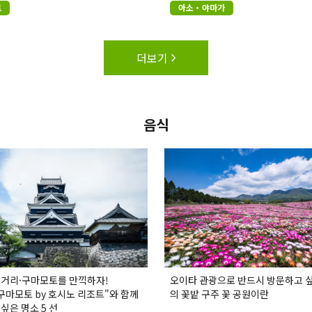
토
아소・야마가
더보기
음식
 거리·구마모토를 만끽하자!
오이타 관광으로 반드시 방문하고 싶
 구마모토 by 호시노 리조트"와 함께
의 꽃밭 구주 꽃 공원이란
싶은 명소 5 선