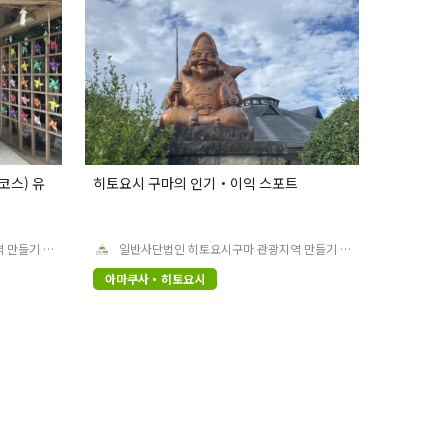
코스) 유
히토요시 구마의 인기・이익 스포트
 만들기 협
일반사단법인 히토요시구마 관광지역 만들기 협
의회
아마쿠사・히토요시