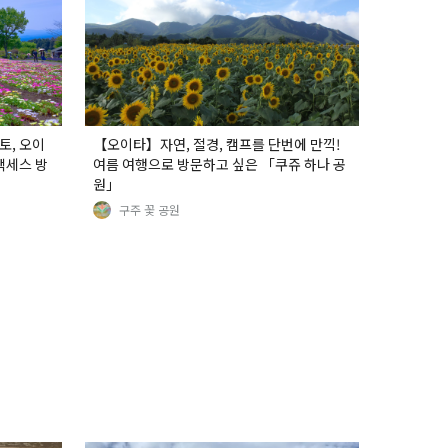
토, 오이
【오이타】자연, 절경, 캠프를 단번에 만끽!
액세스 방
여름 여행으로 방문하고 싶은 「쿠쥬 하나 공
원」
구주 꽃 공원