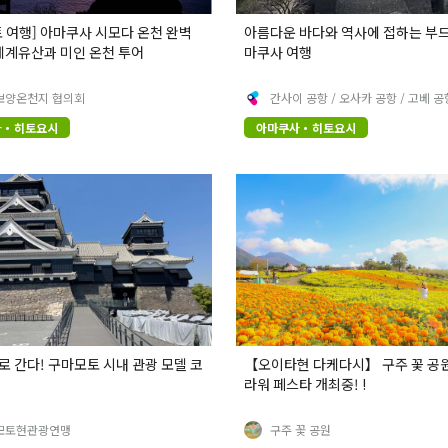
 여행] 아마쿠사 시모다 온천 완벽
아름다운 바다와 역사에 접하는 부
세계유산과 미인 온천 투어
마쿠사 여행
보양온천지 협의회
간사이 공항 / 오사카 공항 / 고베 공
사・히토요시
아마쿠사・히토요시
 간다! 구마모토 시내 관광 모델 코
【오이타현 다케다시】 구주 꽃 공원
라워 페스타 개최중! !
모토현관광연맹
구주 꽃 공원