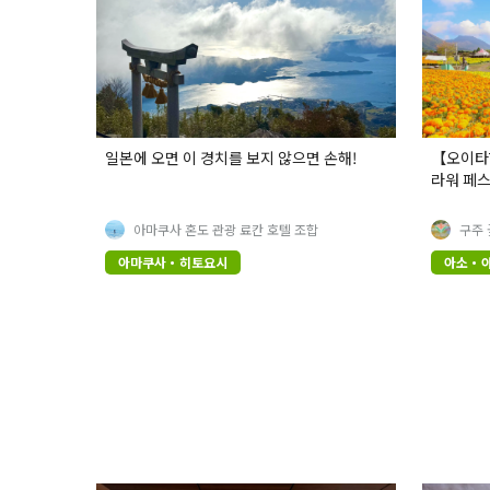
일본에 오면 이 경치를 보지 않으면 손해!
【오이타현
라워 페스
아마쿠사 혼도 관광 료칸 호텔 조합
구주 
아마쿠사・히토요시
아소・