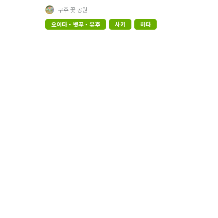
구주 꽃 공원
오이타・벳푸・유후
사키
히타