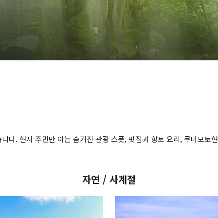
다. 현지 주민만 아는 숨겨진 관광 스폿, 맛집과 향토 요리, 쿠마모토현에
자연 / 사계절