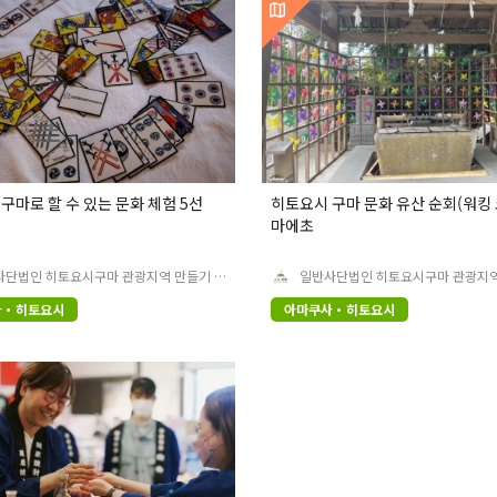
구마로 할 수 있는 문화 체험 5선
히토요시 구마 문화 유산 순회(워킹 
마에초
사단법인 히토요시구마 관광지역 만들기 협
일반사단법인 히토요시구마 관광지역
의회
사・히토요시
아마쿠사・히토요시