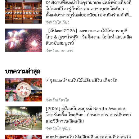
12 สถานที่แนะนำในคุรามาเอะ แหล่งท่องเที่ยวที่
ไม่ค่อยมีใครรู้จักถัดจากอาซากุสะ โตเกียว -
ตั้งแต่อาหารกูร์เมต์ยอดนิยมไปจนถึงร้านค้าที่มี
เอกลักษณ์ -
จังหวัดโตเกียว
【อัปเดต 2026】เทศกาลดอกไม้ไฟคาวากูชิ
โกะ & ภูเขาไฟฟูจิ：วันจัดงาน ไฮไลท์ และเคล็ด
ลับฉบับสมบูรณ์
จังหวัดยามานาชิ
บทความล่าสุด
7 จุดแนะนำชมใบไม้เปลี่ยนสีใน เกียวโต
จังหวัดเกียวโต
[2026] คู่มือฉบับสมบูรณ์ Naruto Awaodori
โตะ จังหวัด โทคุชิมะ : กำหนดการ การเดินทาง
และวิธีการเพลิดเพลิน
จังหวัดโทคุชิมะ
แนะนำจุดชมใบไม้เปลี่ยนสี และสถานที่น่าสนใจ