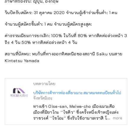
ภาษาที่รองรับ: ญี่ปุ่น, อังกฤษ
วันปิดรับสมัคร: 31 ตุลาคม 2020 จำนวนผู้เข้าร่วมขั้นต่ำ: 1 คน
จำนวนผู้สมัครขั้นต่ำ: 1 คน จำนวนผู้สมัครสูงสุด:
ค่าธรรมเนียมการยกเลิก: 100% ในวันที่ 80% หากติดต่อล่วงหน้า 3
ถึง 4 วัน 50% หากติดต่อล่วงหน้า 4 วัน
สถานที่นัดพบ: พบกันที่ทางออกทิศเหนือของสถานี Saiku บนสาย
Kintetsu Yamada
บทความโดย
บริษัทการค้าการท่องเที่ยวเมวะ สมาคมจดทะเบียนทั่วไป
จังหวัดมิเอะ
ทางเข้า Oise-san, Meiwa-cho เมืองเมวะคือ
เมืองที่มิยาโกะ ``ไซคิว'' ซึ่งครั้งหนึ่งเจ้าหญิงแห่ง
more
ราชวงศ์ ``ไซโอะ'' ซึ่งรับใช้อามาเทราสึ โอมิคามิ
ณ ศาลเจ้าใหญ่อิเสะแทนจักรพรรดิเคยอาศัยอยู่
ยังคงเป็นโบราณสถาน .