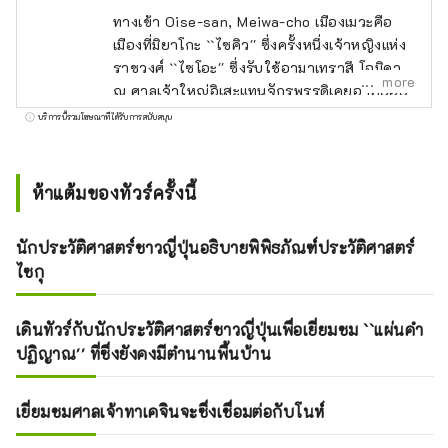
ทางเข้า Oise-san, Meiwa-cho เมืองเมวะคือ
เมืองที่มิยาโกะ ``ไซคิว'' ซึ่งครั้งหนึ่งเจ้าหญิงแห่ง
ราชวงศ์ ``ไซโอะ'' ซึ่งรับใช้อามาเทราสึ โอมิคามิ
more
ณ ศาลเจ้าใหญ่อิเสะแทนจักรพรรดิเคยอาศัยอยู่
ยังคงเป็นโบราณสถาน .
บริการนี้รวมโฆษณาที่ได้รับการสนับสนุน
ห้าแต้มของทัวร์ครั้งนี้
นักประวัติศาสตร์ชาวญี่ปุ่นอธิบายพิพิธภัณฑ์ประวัติศาสตร์
ไซกุ
เดินทัวร์กับนักประวัติศาสตร์ชาวญี่ปุ่นเพื่อเยี่ยมชม ``แผ่นคำ
ปฏิญาณ'' ที่ซึ่งยังคงมีตำนานพื้นบ้าน
เยี่ยมชมศาลเจ้าทาเคจินจะซึ่งเชื่อมต่อกับโนห์