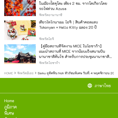
ในเมืองโฮคุโตะ เพียง 2 ชม. จากโตเกียวโดย
รถไฟด่วน Azusa
จังหวัดยามานาชิ
เที่ยวโทโกนาเมะ ไอจิ｜สินค้าคอลแลบ
Tokonyan × Hello Kitty ฉลอง 20 ปี
จังหวัดไอจิ
【คู่มือสถานที่จัดงาน MICE ในโอซาก้า】
แนะนำสถานที่ MICE จากนัมบะถึงสนามบิน
นานาชาติคันไซ สำหรับการประชุมนานาชาติ
และกิจกรรมองค์กร
จังหวัดโอซาก้า
HOME
จังหวัดมิเอะ
Saiku อุทิศฟืน Noh ทัวร์ชมพิเศษ วันที่: 4 พฤศจิกายน 2023
language
ภาษาไทย
Home
ภูมิภาค
พิเศษ