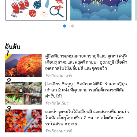
อันดับ
คู่มือเที่ยวชมทะเลสาบคาวากุจิและ ภูเขาไฟฟูจิ
เดือนตุลาคมและพฤศจิกายน | อุณหภูมิ เสื้อผ้า
เทศกาลใบไม้เปลี่ยนสี และจุดชมวิว
จังหวัดยามานาชิ
[โตเกียว ชินจูกุ ] ซื้อมัทฉะได้ที่นี่! ร้านชาญี่ปุ่น
เก่าแก่ 2 แห่ง ที่คุณสามารถสัมผัสรสชาติต้น
ตำรับได้!
จังหวัดโตเกียว
แนะนำจุดชมใบไม้เปลี่ยนสี และสถานที่น่าสนใจ
ในเมืองโฮคุโตะ เพียง 2 ชม. จากโตเกียวโดย
รถไฟด่วน Azusa
จังหวัดยามานาชิ