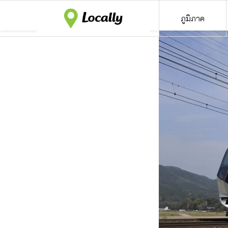
ภูมิภาค