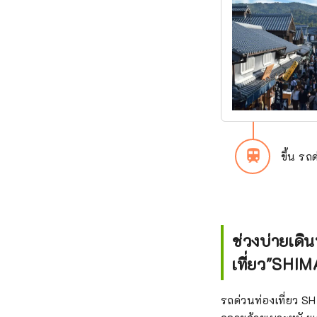
train
ขึ้น รถ
ช่วงบ่ายเดิ
เที่ยว"SHI
รถด่วนท่องเที่ยว S