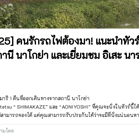
025] คนรักรถไฟต้องมา! แนะนำทัวร
นี นาโกย่า และเยี่ยมชม อิเสะ นาร
าริ 1 คืนที่ออกเดินทางจากสถานี นาโกย่า

tetsu “ SHIMAKAZE” และ “AONIYOSHI” ที่คุณจะนั่งในทัวร์นี้ได
สามารถจองได้ แต่คุณสามารถรับประกันได้ว่าจะมีที่นั่งแน่นอนหาก
ามโดย