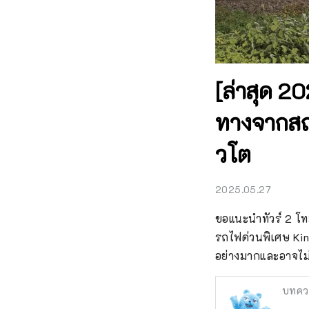
[ล่าสุด 2
ทางจากสถา
วโต
2025.05.27
ขอแนะนำทัวร์ 2 โทม
รถไฟด่วนพิเศษ Kin
อย่างมากและอาจไม่
บทคว