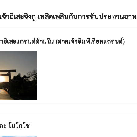
เจ้าอิเสะจิงกู เพลิดเพลินกับการรับประทานอาห
้าอิเสะแกรนด์ด้านใน (ศาลเจ้าอิมพีเรียลแกรนด์)
กะ โยโกโช