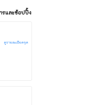
ารและช้อปปิ้ง
ดูรายละเอียดจุด