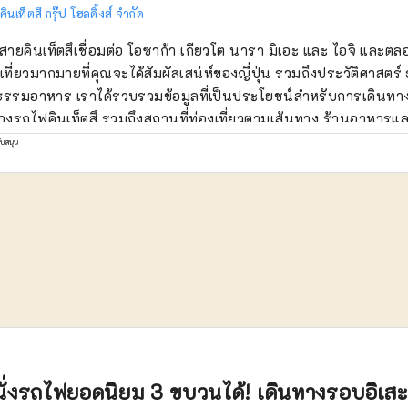
คินเท็ตสึ กรุ๊ป โฮลดิ้งส์ จำกัด
ายคินเท็ตสึเชื่อมต่อ โอซาก้า เกียวโต นารา มิเอะ และ ไอจิ และต
องเที่ยวมากมายที่คุณจะได้สัมผัสเสน่ห์ของญี่ปุ่น รวมถึงประวัติศาสต
ธรรมอาหาร เราได้รวบรวมข้อมูลที่เป็นประโยชน์สำหรับการเดินท
างรถไฟคินเท็ตสึ รวมถึงสถานที่ท่องเที่ยวตามเส้นทาง ร้านอาหารแ
 และเคล็ดลับที่เป็นประโยชน์สำหรับการเดินทางของคุณ ภาพหน้าป
ับสนุน
ะใน จังหวัดมิเอะ ซึ่งขึ้นชื่อว่าเป็นแหล่งกำเนิดไข่มุก อ่าวแห่งนี้เหม
มทิวทัศน์อันเงียบสงบของหมู่เกาะมากมาย
ั่งรถไฟยอดนิยม 3 ขบวนได้! เดินทางรอบอิเสะ