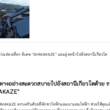
ด่วนท่องเที่ยว พิเศษ "SHIMAKAZE" และมุ่งหน้าไปยังสถานีเกียวโต
นทางอย่างสะดวกสบายไปยังสถานีเกียวโตด้วย ร
MAKAZE"
HIMAKAZE ครบครันด้วยที่พักขาไฟฟ้าและเบาะลมไฟฟ้า ช่วยให้คุณเ