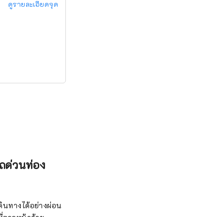
ดูรายละเอียดจุด
ถด่วนท่อง
ดินทางได้อย่างผ่อน