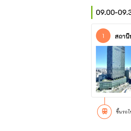
09.00-09.3
1
สถานี
train
ขึ้นรถไ