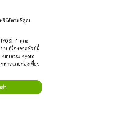
รีได้ตามที่คุณ
NIYOSHI'' และ
น เนื่องจากทัวร์นี้
ี Kintetsu Kyoto
อาหารและท่องเที่ยว
ย่า