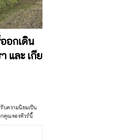
์ออกเดิน
า และ เกีย
้รับความนิยมเป็น
คุณจองทัวร์นี้