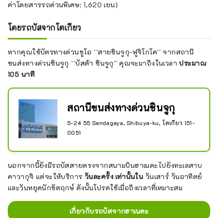
ค่าโดยสารรถด่วนพิเศษ: 1,620 เยน)
โดยรถบัสจากโตเกียว
หากคุณใช้บัตรทางด่วนชูโอ ``สายชินจูกุ-ฟูจิโกโค'' จากสถานี
ขนส่งทางด่วนชินจูกุ ``บัสต้า ชินจูกุ'' คุณจะมาถึงในเวลา
ประมาณ
105 นาที
สถานีขนส่งทางด่วนชินจูกุ
5-24 55 Sendagaya, Shibuya-ku, โตเกียว 151-
0051
นอกจากนี้ยังมีรถบัสสายตรงจากสนามบินฮาเนดะไปยังทะเลสาบ
คาวากุจิ แต่จะให้บริการ
วันละครั้ง
เท่านั้นใน
วันเสาร์ วันอาทิตย์
และวันหยุดนักขัตฤกษ์ ดังนั้นโปรดใช้เมื่อถึงเวลาที่เหมาะสม
เกี่ยวกับรถบัสจากฮาเนดะ