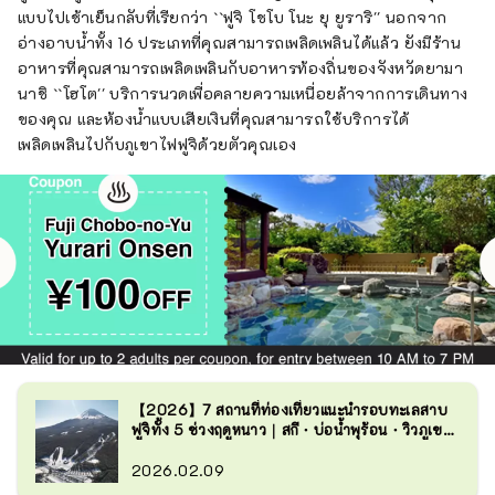
แบบไปเช้าเย็นกลับที่เรียกว่า ``ฟูจิ โชโบ โนะ ยุ ยูราริ'' นอกจาก
อ่างอาบน้ำทั้ง 16 ประเภทที่คุณสามารถเพลิดเพลินได้แล้ว ยังมีร้าน
อาหารที่คุณสามารถเพลิดเพลินกับอาหารท้องถิ่นของจังหวัดยามา
นาชิ ``โฮโต'' บริการนวดเพื่อคลายความเหนื่อยล้าจากการเดินทาง
ของคุณ และห้องน้ำแบบเสียเงินที่คุณสามารถใช้บริการได้
เพลิดเพลินไปกับภูเขาไฟฟูจิด้วยตัวคุณเอง
【2026】7 สถานที่ท่องเที่ยวแนะนำรอบทะเลสาบ
ฟูจิทั้ง 5 ช่วงฤดูหนาว｜สกี・บ่อน้ำพุร้อน・วิวภูเขา
ฟูจิ
2026.02.09