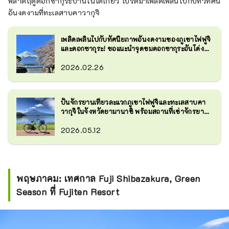
พลาดฤดูดอกซากุระบานในโตเกียว โปรดมาเพลิดเพลินไปกับทิวทัศน์
อันงดงามที่ทะเลสาบคาวากุจิ
เพลิดเพลินไปกับทัศนียภาพอันงดงามของภูเขาไฟฟูจิ
และดอกซากุระ! ขอแนะนำจุดชมดอกซากุระอันโด่งดัง
บริเวณทะเลสาบคาวากุจิ
2026.02.26
ปั่นจักรยานเที่ยวละแวกภูเขาไฟฟูจิและทะเลสาบคา
วากุจิในจังหวัดยามานาชิ พร้อมสถานที่เช่าจักรยาน
และเส้นทางแนะนำ
2026.05.12
พฤษภาคม: เทศกาล Fuji Shibazakura, Green
Season ที่ Fujiten Resort