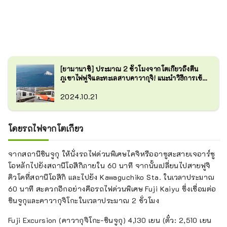
[ยามานาชิ] ประมาณ 2 ชั่วโมงจากโตเกียวถึงตีน
ภูเขาไฟฟูจิและทะเลสาบคาวากุจิ! แนะนำวิธีการเข้า
ใช้งาน
2024.10.21
โดยรถไฟจากโตเกียว
จากสถานีชินจูกุ ให้นั่งรถไฟด่วนพิเศษไคจิหรืออาซูสะสายเจอาร์ชู
โอหลักไปยังสถานีโอสึกิภายใน 60 นาที จากนั้นเปลี่ยนไปสายฟูจิ
คิวโคที่สถานีโอสึกิ และไปยัง Kawaguchiko Sta. ในเวลาประมาณ
60 นาที สะดวกอีกอย่างคือรถไฟด่วนพิเศษ Fuji Kaiyu ซึ่งเชื่อมต่อ
ชินจูกุและคาวากุจิโกะในเวลาประมาณ 2 ชั่วโมง
Fuji Excursion (คาวากุจิโกะ-ชินจูกุ) 4,130 เยน (ตั๋ว: 2,510 เยน