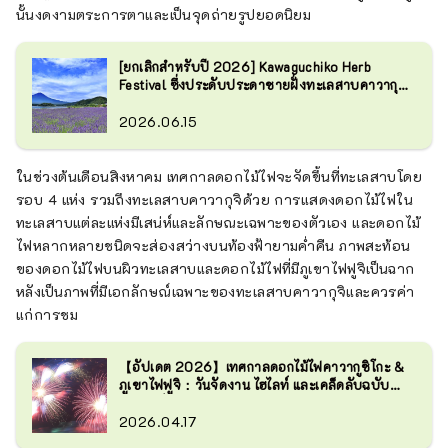
นั้นงดงามตระการตาและเป็นจุดถ่ายรูปยอดนิยม
[ยกเลิกสำหรับปี 2026] Kawaguchiko Herb
Festival ซึ่งประดับประดาชายฝั่งทะเลสาบคาวากุจิที่
ภูเขาไฟฟูจิ ด้วยพรมสีม่วง
2026.06.15
ในช่วงต้นเดือนสิงหาคม เทศกาลดอกไม้ไฟจะจัดขึ้นที่ทะเลสาบโดย
รอบ 4 แห่ง รวมถึงทะเลสาบคาวากุจิด้วย การแสดงดอกไม้ไฟใน
ทะเลสาบแต่ละแห่งมีเสน่ห์และลักษณะเฉพาะของตัวเอง และดอกไม้
ไฟหลากหลายชนิดจะส่องสว่างบนท้องฟ้ายามค่ำคืน ภาพสะท้อน
ของดอกไม้ไฟบนผิวทะเลสาบและดอกไม้ไฟที่มีภูเขาไฟฟูจิเป็นฉาก
หลังเป็นภาพที่มีเอกลักษณ์เฉพาะของทะเลสาบคาวากุจิและควรค่า
แก่การชม
【อัปเดต 2026】เทศกาลดอกไม้ไฟคาวากูชิโกะ &
ภูเขาไฟฟูจิ：วันจัดงาน ไฮไลท์ และเคล็ดลับฉบับ
สมบูรณ์
2026.04.17