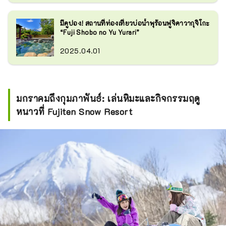
มีคูปอง! สถานที่ท่องเที่ยวบ่อน้ำพุร้อนฟูจิคาวากุจิโกะ
“Fuji Shobo no Yu Yurari”
2025.04.01
มกราคมถึงกุมภาพันธ์: เล่นหิมะและกิจกรรมฤดู
หนาวที่ Fujiten Snow Resort