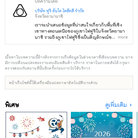
บทความโดย
บริษัท ฟูจิ คันโค ไคฮัทสึ จำกัด
จังหวัดยามานาชิ
เราจะนำเสนอข้อมูลที่น่าสนใจเกี่ยวกับพื้นที่เชิง
เขาทางตอนเหนือของภูเขาไฟฟูจิในจังหวัดยามา
more
นาชิ รวมถึงภูเขาไฟฟูจิซึ่งเป็นสัญลักษณ์ของ
ประเทศญี่ปุ่นที่ได้รับการยอมรับทั่วโลก ตลอดจน
แหล่งมรดกโลกที่เกี่ยวข้องกับภูเขาไฟฟูจิ พื้นที่ฟูจิ
โกะโกะ (Fuji Five Lakes) ซึ่งตั้งอยู่ทางตอนเหนือ
เนื้อหาในบทความนี้อ้างอิงจากการเก็บข้อมูลในช่วงเวลาที่เขียนบทความ อาจ
ของภูเขาไฟฟูจิในจังหวัดยามานาชิ เป็นพื้นที่ที่
มีการเปลี่ยนแปลงของรายละเอียดสินค้า บริการ ราคาในภายหลังได้ กรุณา
อุดมสมบูรณ์ไปด้วยธรรมชาติ ประกอบด้วย
ตรวจสอบกับสถานที่นั้นอีกครั้งก่อนการไปใช้บริการ
ทะเลสาบทั้ง 5 แห่ง ได้แก่ ทะเลสาบโมโตสุ (Lake
Motosuko), ทะเลสาบโชจิ (Lake Shojiko),
หน้าเว็บไซต์นี้ใช้เครื่องมือแปลภาษาอัตโนมัติบางส่วน
ทะเลสาบไซโกะ (Lake Saiko), ทะเลสาบคาวากุจิ
โกะ (Lake Kawaguchiko) และทะเลสาบยามานา
กะโกะ (Lake Yamanakako) มรดกโลกทาง
พิเศษ
ดูเพิ่มเติม
วัฒนธรรมของยูเนสโก “ภูเขาไฟฟูจิ – สถานที่
ศักดิ์สิทธิ์และแหล่งแรงบันดาลใจทางศิลปะ”
ประกอบด้วยทรัพย์สินทางวัฒนธรรมหลายแห่ง
เช่น ศาลเจ้าคิตะกุจิฮงกุ ฟูจิเซ็นเก็น, ศาลเจ้าคา
วากุจิอาซามะ, ศาลเจ้าฟูจิโอมุโระเซ็นเก็น รวมถึง
โอชิโนะฮักไก ซึ่งเป็นอนุสรณ์สถานทางธรรมชาติ