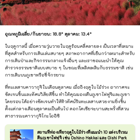
อุณหภูมิเฉลี่ย/กันยายน: 18.8° ตุลาคม: 13.4°
ในฤดูกาลนี้ เมื่อความวุ่นวายในฤดูร้อนคลี่คลายลง เป็นเวลาที่เหมาะ
ที่สุดสำหรับการเดินเล่นสบายๆ สภาพอากาศที่เย็นกว่าเหมาะสำหรับ
การเดินป่าและกิจกรรมกลางแจ้งอื่นๆ และเราขอแนะนำให้คุณ
สำรวจธรรมชาติแบบสบาย ๆ ในขณะที่เพลิดเพลินกับธรรมชาติ เช่น
การเดินบนภูเขาหรือขี่จักรยาน
ที่ทะเลสาบคาวากุจิในเดือนตุลาคม เมื่อถึงฤดูใบไม้ร่วง อากาศจะ
ชัดเจนขึ้นและทัศนวิสัยดีขึ้น ทำให้คุณมองเห็นภูเขาไฟฟูจิและภูเขา
โดยรอบได้อย่างชัดเจนทำให้ทิวทัศน์ริมทะเลสาบสวยงามยิ่งขึ้น
ตั้งแต่กลางเดือนตุลาคมเป็นต้นไป ดอกโคเชียจะบานสะพรั่งที่สวน
สาธารณะคาวากุจิโกะโออิชิ
สถานที่ท่องเที่ยวฤดูใบไม้ร่วงที่แนะนำ 10 แห่งบริเวณ
ตีนภูเขาไฟฟูจิ เช่น Oshino Hakkai และ Oishi Park