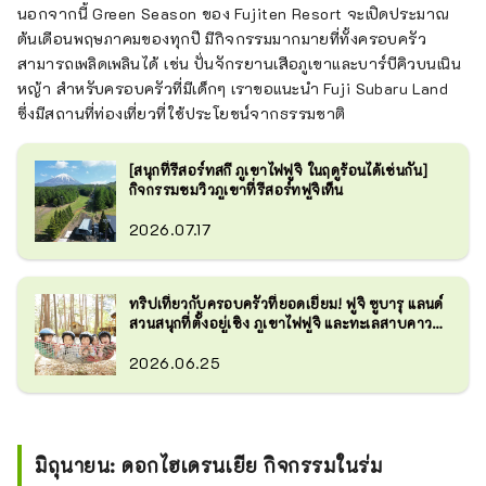
นอกจากนี้ Green Season ของ Fujiten Resort จะเปิดประมาณ
ต้นเดือนพฤษภาคมของทุกปี มีกิจกรรมมากมายที่ทั้งครอบครัว
สามารถเพลิดเพลินได้ เช่น ปั่นจักรยานเสือภูเขาและบาร์บีคิวบนเนิน
หญ้า สำหรับครอบครัวที่มีเด็กๆ เราขอแนะนำ Fuji Subaru Land
ซึ่งมีสถานที่ท่องเที่ยวที่ใช้ประโยชน์จากธรรมชาติ
[สนุกที่รีสอร์ทสกี ภูเขาไฟฟูจิ ในฤดูร้อนได้เช่นกัน]
กิจกรรมชมวิวภูเขาที่รีสอร์ทฟูจิเท็น
2026.07.17
ทริปเที่ยวกับครอบครัวที่ยอดเยี่ยม! ฟูจิ ซูบารุ แลนด์
สวนสนุกที่ตั้งอยู่เชิง ภูเขาไฟฟูจิ และทะเลสาบคาวากุ
จิ
2026.06.25
มิถุนายน: ดอกไฮเดรนเยีย กิจกรรมในร่ม