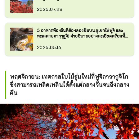
2026.07.28
5 อาหารท้องถิ่นที่ต้องลองชิมบน ภูเขาไฟฟูจิ และ
ทะเลสาบคาวากูจิ! คำอธิบายอย่างละเอียดพร้อมทั้ง
แนะนำสถานที่ซื้อ
2025.05.16
พฤศจิกายน: เทศกาลใบไม้รุ่นใหม่ที่ฟูจิกาวากูจิโก
ซึ่งสามารถเพลิดเพลินได้ตั้งแต่กลางวันจนถึงกลาง
คืน