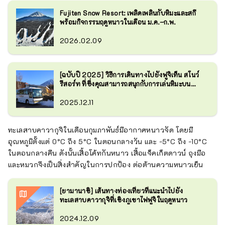
Fujiten Snow Resort: เพลิดเพลินกับหิมะและสกี
พร้อมกิจกรรมฤดูหนาวในเดือน ม.ค.–ก.พ.
2026.02.09
[ฉบับปี 2025] วิธีการเดินทางไปยังฟูจิเท็น สโนว์
รีสอร์ท ที่ซึ่งคุณสามารถสนุกกับการเล่นหิมะบน
ภูเขาไฟฟูจิ ได้
2025.12.11
ทะเลสาบคาวากุจิในเดือนกุมภาพันธ์มีอากาศหนาวจัด โดยมี
อุณหภูมิตั้งแต่ 0°C ถึง 5°C ในตอนกลางวัน และ -5°C ถึง -10°C
ในตอนกลางคืน ดังนั้นเสื้อโค้ทกันหนาว เสื้อแจ็คเก็ตดาวน์ ถุงมือ
และหมวกจึงเป็นสิ่งสำคัญในการปกป้อง ต่อต้านความหนาวเย็น
[ยามานาชิ] เส้นทางท่องเที่ยวที่แนะนำไปยัง
ทะเลสาบคาวากุจิที่เชิงภูเขาไฟฟูจิในฤดูหนาว
2024.12.09