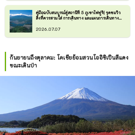
คู่มือฉบับสมบูรณ์สู่สถานีที่ 5 ภูเขาไฟฟูจิ| จุดชมวิว
สิ่งที่ควรสวมใส่ การเดินทาง และแผนการเดินทาง
ตัวอย่างสำหรับการเที่ยวชมทะเลสาบคาวากุจิ
2026.07.07
กันยายนถึงตุลาคม: โคเชียย้อมสวนโออิชิเป็นสีแดง
ขณะเดินป่า