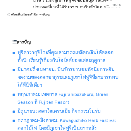
นาชิ รวมถึงภูเขาไฟฟูจิซึ่งเป็นสัญลักษณ์ของ
more
ประเทศญี่ปุ่นที่ได้รับการยอมรับทั่วโลก ตลอดจน
แหล่งมรดกโลกที่เกี่ยวข้องกับภูเขาไฟฟูจิ พื้นที่ฟูจิ
บริการนี้รวมโฆษณาที่ได้รับการสนับสนุน
โกะโกะ (Fuji Five Lakes) ซึ่งตั้งอยู่ทางตอน
เหนือของภูเขาไฟฟูจิในจังหวัดยามานาชิ เป็น
พื้นที่ที่อุดมสมบูรณ์ไปด้วยธรรมชาติ ประกอบ
ด้วยทะเลสาบทั้ง 5 แห่ง ได้แก่ ทะเลสาบโมโตสุ
สารบัญ
(Lake Motosuko), ทะเลสาบโชจิ (Lake
ฟูจิคาวากุจิโกะที่คุณสามารถเพลิดเพลินได้ตลอด
Shojiko), ทะเลสาบไซโกะ (Lake Saiko),
ทั้งปี! เรียนรู้เกี่ยวกับไฮไลท์ของแต่ละฤดูกาล
ทะเลสาบคาวากุจิโกะ (Lake Kawaguchiko) และ
ทะเลสาบยามานากะโกะ (Lake Yamanakako)
มีนาคมถึงเมษายน: ปั่นจักรยานชมทัศนียภาพอัน
มรดกโลกทางวัฒนธรรมของยูเนสโก “ภูเขาไฟ
งดงามของดอกซากุระและภูเขาไฟฟูจิที่สามารถพบ
ฟูจิ – สถานที่ศักดิ์สิทธิ์และแหล่งแรงบันดาลใจ
ได้ที่นี่ที่เดียว
ทางศิลปะ” ประกอบด้วยทรัพย์สินทางวัฒนธรรม
พฤษภาคม: เทศกาล Fuji Shibazakura, Green
หลายแห่ง เช่น ศาลเจ้าคิตะกุจิฮงกุ ฟูจิเซ็นเก็น,
ศาลเจ้าคาวากุจิอาซามะ, ศาลเจ้าฟูจิโอมุโระเซ็น
Season ที่ Fujiten Resort
เก็น รวมถึงโอชิโนะฮักไก ซึ่งเป็นอนุสรณ์สถาน
มิถุนายน: ดอกไฮเดรนเยีย กิจกรรมในร่ม
ทางธรรมชาติ บริเวณเชิงภูเขาไฟฟูจิซึ่งเป็นแหล่ง
กรกฎาคม-สิงหาคม: Kawaguchiko Herb Festival
ท่องเที่ยวยอดนิยม มีสถานที่น่าสนใจให้เที่ยวชม
ดอกไม้ไฟ โดยมีภูเขาไฟฟูจิเป็นฉากหลัง
ตลอดทั้ง 4 ฤดูกาล ฤดูใบไม้ผลิสามารถชมวิว