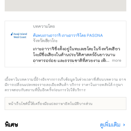
บทความโดย
ค้นพบเกาะอาวาจิ เกาะอาวาจิโดย PASONA
จังหวัดเฮียวโกะ
เกาะอาวาจิซึ่งตั้งอยู่ในทะเลเซโตะในจังหวัดเฮียว
โงะมีชื่อเสียงในด้านประวัติศาสตร์อันยาวนาน
more
อาหารอร่อย และธรรมชาติที่สวยงาม เพียงหนึ่ง
ชั่วโมงจากโอซาก้า ที่นี่จึงเป็นสถานที่หลีกหนีจาก
เมืองที่วุ่นวายของภูมิภาคคันไซได้อย่างสมบูรณ์
แบบ เรามาที่นี่เพื่อแนะนำให้คุณรู้จักกับสถานที่
เนื้อหาในบทความนี้อ้างอิงจากการเก็บข้อมูลในช่วงเวลาที่เขียนบทความ อาจ
สวยงามบนเกาะอาวาจิ รวมถึงโรงแรม ร้าน
มีการเปลี่ยนแปลงของรายละเอียดสินค้า บริการ ราคาในภายหลังได้ กรุณา
อาหาร กิจกรรม สวนสนุก และอื่นๆ อีกมากมาย
ตรวจสอบกับสถานที่นั้นอีกครั้งก่อนการไปใช้บริการ
บัญชีนี้ดำเนินการโดย Pasona Group เป็นหลัก
หน้าเว็บไซต์นี้ใช้เครื่องมือแปลภาษาอัตโนมัติบางส่วน
พิเศษ
ดูเพิ่มเติม