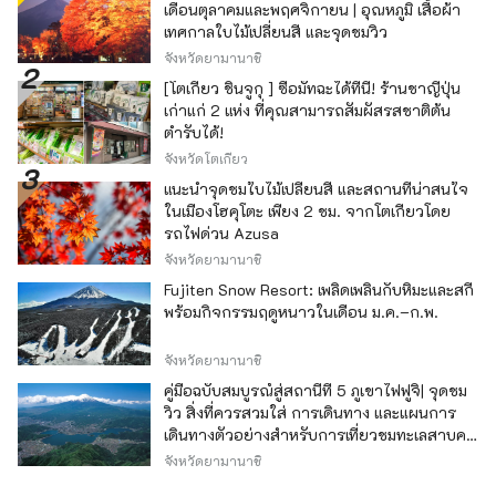
เดือนตุลาคมและพฤศจิกายน | อุณหภูมิ เสื้อผ้า
เทศกาลใบไม้เปลี่ยนสี และจุดชมวิว
จังหวัดยามานาชิ
[โตเกียว ชินจูกุ ] ซื้อมัทฉะได้ที่นี่! ร้านชาญี่ปุ่น
เก่าแก่ 2 แห่ง ที่คุณสามารถสัมผัสรสชาติต้น
ตำรับได้!
จังหวัดโตเกียว
แนะนำจุดชมใบไม้เปลี่ยนสี และสถานที่น่าสนใจ
ในเมืองโฮคุโตะ เพียง 2 ชม. จากโตเกียวโดย
รถไฟด่วน Azusa
จังหวัดยามานาชิ
Fujiten Snow Resort: เพลิดเพลินกับหิมะและสกี
พร้อมกิจกรรมฤดูหนาวในเดือน ม.ค.–ก.พ.
จังหวัดยามานาชิ
คู่มือฉบับสมบูรณ์สู่สถานีที่ 5 ภูเขาไฟฟูจิ| จุดชม
วิว สิ่งที่ควรสวมใส่ การเดินทาง และแผนการ
เดินทางตัวอย่างสำหรับการเที่ยวชมทะเลสาบคา
วากุจิ
จังหวัดยามานาชิ