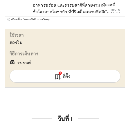
อาหารอร่อย และธรรมชาติที่สวยงาม เพียงหนึ่ง
more
ชั่วโมงจากโอซาก้า ที่นี่จึงเป็นสถานที่หลีกหนีจาก
เมืองที่วุ่นวายของภูมิภาคคันไซได้อย่างสมบูรณ์
บริการนี้รวมโฆษณาที่ได้รับการสนับสนุน
แบบ เรามาที่นี่เพื่อแนะนำให้คุณรู้จักกับสถานที่
สวยงามบนเกาะอาวาจิ รวมถึงโรงแรม ร้าน
ใช้เวลา
อาหาร กิจกรรม สวนสนุก และอื่นๆ อีกมากมาย
สองวัน
บัญชีนี้ดำเนินการโดย Pasona Group เป็นหลัก
วิธีการเดินทาง
directions_car_filled
รถยนต์
ที่ตั้ง
วันที่ 1