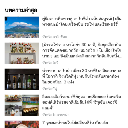
บทความล่าสุด
คู่มือการเดินทางสู่ คาโกชิม่า ฉบับสมบูรณ์ | เส้น
ทางแนะนำโดยเครื่องบิน รถไฟ และเรือเฟอร์รี่
จังหวัดคาโกชิมะ
[นั่งรถไฟจาก นาโกย่า 30 นาที] ข้อมูลเกี่ยวกับ
การจัดแสดงแมวกวัก (แมวกวัก ) ใน เมืองโทโค
นาเมะ เมะ ซึ่งเป็นแหล่งผลิตแมวกวักอันดับหนึ่ง
ของญี่ปุ่น
จังหวัดไอจิ
ห่างจาก นาโกย่า เพียง 30 นาที! มาลิ้มลองสาเก
ที่ โอกากิ จังหวัดกิฟุ ! พบกับโรงกลั่นสาเกท้อง
ถิ่นยอดนิยม 3 แห่ง
จังหวัดกิฟุ
ลิ้มลองเนื้อวัวเจอร์ซีย์คุณภาพเยี่ยมและไอศกรีม
ซอฟต์เสิร์ฟรสชาติเข้มข้นได้ที่ "ฮิรุเซ็น เจอร์ซี่
แลนด์"
จังหวัดโอคายาม่า
7 จุดแนะนำชมใบไม้เปลี่ยนสีใน เกียวโต