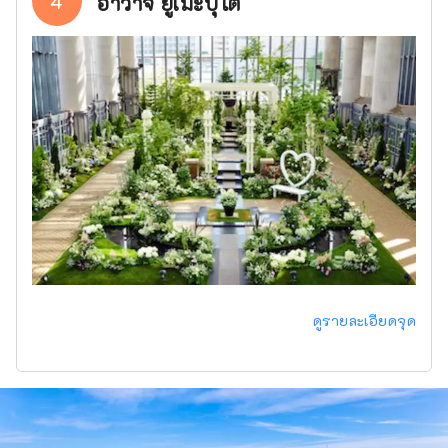
4
อาวาจิ ยูเมะบุไต
ดูรายละเอียดจุด