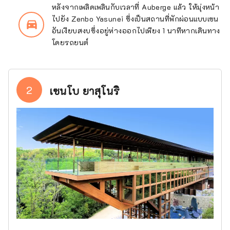
หลังจากเพลิดเพลินกับเวลาที่ Auberge แล้ว ให้มุ่งหน้า
ไปยัง Zenbo Yasunei ซึ่งเป็นสถานที่พักผ่อนแบบเซน
directions_car_filled
อันเงียบสงบซึ่งอยู่ห่างออกไปเพียง 1 นาทีหากเดินทาง
โดยรถยนต์
2
เซนโบ ยาสุโนริ