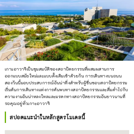
เกาะอาวาจิเป็นขุมสมบัติของสถาปัตยกรรมที่ผสมผสานการ
ออกแบบสมัยใหม่และแบบดั้งเดิมเข้าด้วยกัน การเดินทางบนถนน
สองวันนี้มอบประสบการณ์อันน่าทึ่งสำหรับผู้ชื่นชอบสถาปัตยกรรม
เริ่มต้นการเดินทางแห่งการค้นพบทางสถาปัตยกรรมและดื่มด่ำไปกับ
ความงามอันน่าหลงใหลและมรดกทางสถาปัตยกรรมอันยาวนานที่
รอคุณอยู่ทั่วเกาะอาวาจิ
สปอตแนะนำในหลักสูตรโมเดลนี้