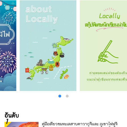
อันดับ
คู่มือเที่ยวชมทะเลสาบคาวากุจิและ ภูเขาไฟฟูจิ