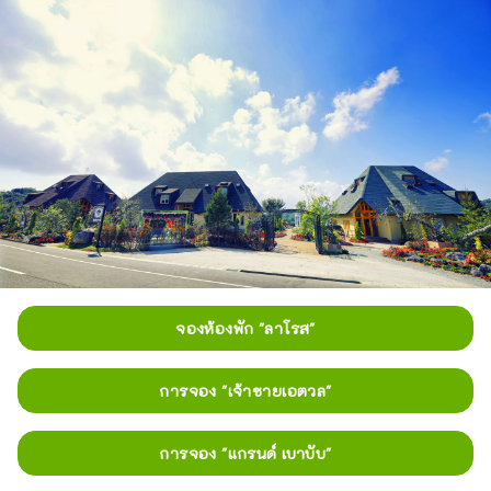
จองห้องพัก "ลาโรส"
การจอง "เจ้าชายเอตวล"
การจอง "แกรนด์ เบาบับ"