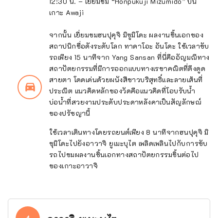
12:30 น. – เยี่ยมชม “Honpukuji Mizumido” บน
เกาะ Awaji
จากนั้น เยี่ยมชมฮนปุคุจิ มิซูมิโดะ ผลงานชิ้นเอกของ
สถาปนิกชื่อดังระดับโลก ทาดาโอะ อันโดะ ใช้เวลาขับ
รถเพียง 15 นาทีจาก Yang Sansan ที่นี่คืออัญมณีทาง
สถาปัตยกรรมที่มีการออกแบบทางเรขาคณิตที่ดึงดูด
สายตา โดดเด่นด้วยผนังสีขาวบริสุทธิ์และลายเส้นที่
directions_car_filled
ประณีต แนวคิดหลักของวัดคือแนวคิดที่โอบรับน้ำ
บ่อน้ำที่สวยงามประดับประดาหลังคาเป็นสัญลักษณ์
ของปรัชญานี้
ใช้เวลาเดินทางโดยรถยนต์เพียง 8 นาทีจากฮนปุคุจิ มิ
ซุมิโดะไปยังอาวาจิ ยูเมะบุไต เพลิดเพลินไปกับการขับ
รถไปชมผลงานชิ้นเอกทางสถาปัตยกรรมชิ้นต่อไป
ของเกาะอาวาจิ