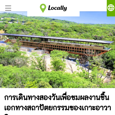
language
การเดินทางสองวันเพื่อชมผลงานชิ้น
เอกทางสถาปัตยกรรมของเกาะอาวา