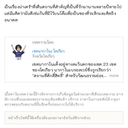
เป็นเรื่องน่าเศร้าที่เห็นสถานที่สำคัญที่เป็นที่รักมานานหลายปีหายไป
แต่ฉันคิดว่ามันดีเช่นกันที่มีไว้บนโต๊ะเพื่อเป็นของที่ระลึกและคิดถึง
อนาคต
บทความโดย
เขตนากาโนะ โตเกียว
จังหวัดโตเกียว
เขตนากาโนะตั้งอยู่ทางตะวันตกของเขต 23 เขต
ของโตเกียว นากาโนะบรอดเวย์ซึ่งถูกเรียกว่า
more
"สถานที่ศักดิ์สิทธิ์" สำหรับวัฒนธรรมย่อยนั้นมีชื่อ
เสียงเป็นพิเศษ แต่ก็มีสถานที่ท่องเที่ยวอื่นๆ อีก
มากมาย เช่น ศาลเจ้าเก่าแก่ วัด และอาหารรส
เลิศ พื้นที่รอบๆ สถานีนากาโนะอยู่ระหว่างการ
เนื้อหาในบทความนี้อ้างอิงจากการเก็บข้อมูลในช่วงเวลาที่เขียนบทความ อาจ
ปรับปรุงใหม่ ซึ่งว่ากันว่าจะเกิดขึ้นทุกๆ 100 ปี
มีการเปลี่ยนแปลงของรายละเอียดสินค้า บริการ ราคาในภายหลังได้ กรุณา
และในขณะที่เมืองกำลังอยู่ระหว่างการ
ตรวจสอบกับสถานที่นั้นอีกครั้งก่อนการไปใช้บริการ
เปลี่ยนแปลง เมืองนากาโนะก็มีหลายแง่มุม เช่น
ถนนช้อปปิ้งที่คึกคักซึ่งเต็มไปด้วยมนุษยชาติสมัย
หน้าเว็บไซต์นี้ใช้เครื่องมือแปลภาษาอัตโนมัติบางส่วน
เก่า ความหลากหลายของเมืองนี้ยังเชื่อมโยงกับ
คุณลักษณะของเมืองซึ่งมีประชากรประมาณ