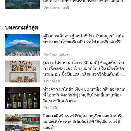
เดินทางตัวอย่างสำหรับการเที่ยวชมทะเลสาบคา
วากุจิ
จังหวัดยามานาชิ
บทความล่าสุด
คู่มือการเดินทางสู่ คาโกชิม่า ฉบับสมบูรณ์ | เส้น
ทางแนะนำโดยเครื่องบิน รถไฟ และเรือเฟอร์รี่
จังหวัดคาโกชิมะ
[นั่งรถไฟจาก นาโกย่า 30 นาที] ข้อมูลเกี่ยวกับ
การจัดแสดงแมวกวัก (แมวกวัก ) ใน เมืองโทโค
นาเมะ เมะ ซึ่งเป็นแหล่งผลิตแมวกวักอันดับหนึ่ง
ของญี่ปุ่น
จังหวัดไอจิ
ห่างจาก นาโกย่า เพียง 30 นาที! มาลิ้มลองสาเก
ที่ โอกากิ จังหวัดกิฟุ ! พบกับโรงกลั่นสาเกท้อง
ถิ่นยอดนิยม 3 แห่ง
จังหวัดกิฟุ
ลิ้มลองเนื้อวัวเจอร์ซีย์คุณภาพเยี่ยมและไอศกรีม
ซอฟต์เสิร์ฟรสชาติเข้มข้นได้ที่ "ฮิรุเซ็น เจอร์ซี่
แลนด์"