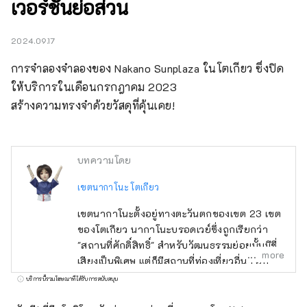
เวอร์ชันย่อส่วน
2024.09.17
การจำลองจำลองของ Nakano Sunplaza ในโตเกียว ซึ่งปิด
ให้บริการในเดือนกรกฎาคม 2023

สร้างความทรงจำด้วยวัสดุที่คุ้นเคย!
บทความโดย
เขตนากาโนะ โตเกียว
เขตนากาโนะตั้งอยู่ทางตะวันตกของเขต 23 เขต
ของโตเกียว นากาโนะบรอดเวย์ซึ่งถูกเรียกว่า
"สถานที่ศักดิ์สิทธิ์" สำหรับวัฒนธรรมย่อยนั้นมีชื่อ
more
เสียงเป็นพิเศษ แต่ก็มีสถานที่ท่องเที่ยวอื่นๆ อีก
มากมาย เช่น ศาลเจ้าเก่าแก่ วัด และอาหารรส
บริการนี้รวมโฆษณาที่ได้รับการสนับสนุน
เลิศ พื้นที่รอบๆ สถานีนากาโนะอยู่ระหว่างการ