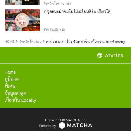
จังหวัดโอคายาม่า
7 จุดแนะนำชมใบไม้เปลี่ยนสีใน เกียวโต
จังหวัดเกียวโต
HOME
จังหวัดโตเกียว
ลาก่อน นากาโนะ ซันพลาซ่า! เก็บความทรงจำของคุณไว้บ
language
ภาษาไทย
Home
ภูมิภาค
พิเศษ
ข้อมูลล่าสุด
เกี่ยวกับ Locally
Copyright © MATCHA Inc.
Powered by