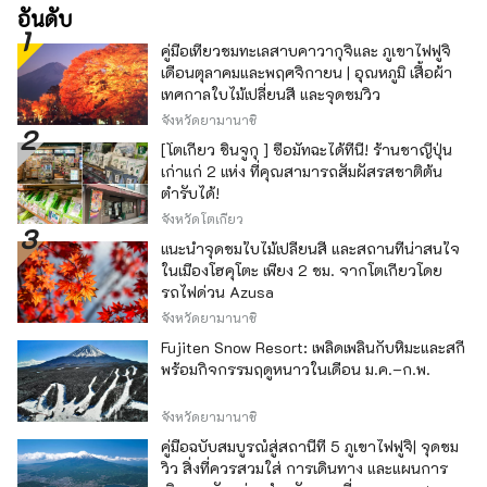
อันดับ
คู่มือเที่ยวชมทะเลสาบคาวากุจิและ ภูเขาไฟฟูจิ
เดือนตุลาคมและพฤศจิกายน | อุณหภูมิ เสื้อผ้า
เทศกาลใบไม้เปลี่ยนสี และจุดชมวิว
จังหวัดยามานาชิ
[โตเกียว ชินจูกุ ] ซื้อมัทฉะได้ที่นี่! ร้านชาญี่ปุ่น
เก่าแก่ 2 แห่ง ที่คุณสามารถสัมผัสรสชาติต้น
ตำรับได้!
จังหวัดโตเกียว
แนะนำจุดชมใบไม้เปลี่ยนสี และสถานที่น่าสนใจ
ในเมืองโฮคุโตะ เพียง 2 ชม. จากโตเกียวโดย
รถไฟด่วน Azusa
จังหวัดยามานาชิ
Fujiten Snow Resort: เพลิดเพลินกับหิมะและสกี
พร้อมกิจกรรมฤดูหนาวในเดือน ม.ค.–ก.พ.
จังหวัดยามานาชิ
คู่มือฉบับสมบูรณ์สู่สถานีที่ 5 ภูเขาไฟฟูจิ| จุดชม
วิว สิ่งที่ควรสวมใส่ การเดินทาง และแผนการ