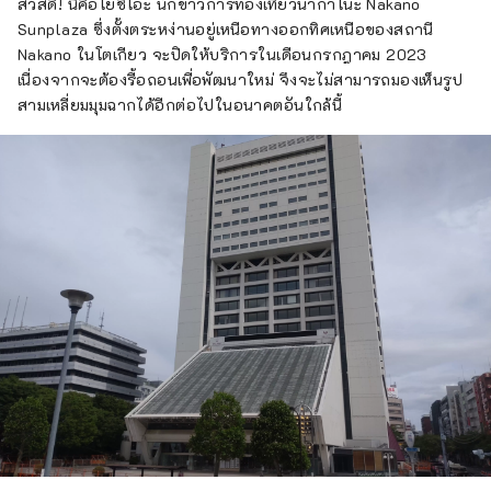
ปรับปรุงใหม่ ซึ่งว่ากันว่าจะเกิดขึ้นทุกๆ 100 ปี
สวัสดี! นี่คือโยชิโอะ นักข่าวการท่องเที่ยวนากาโนะ Nakano
และในขณะที่เมืองกำลังอยู่ระหว่างการ
Sunplaza ซึ่งตั้งตระหง่านอยู่เหนือทางออกทิศเหนือของสถานี
เปลี่ยนแปลง เมืองนากาโนะก็มีหลายแง่มุม เช่น
Nakano ในโตเกียว จะปิดให้บริการในเดือนกรกฎาคม 2023
ถนนช้อปปิ้งที่คึกคักซึ่งเต็มไปด้วยมนุษยชาติสมัย
เนื่องจากจะต้องรื้อถอนเพื่อพัฒนาใหม่ จึงจะไม่สามารถมองเห็นรูป
เก่า ความหลากหลายของเมืองนี้ยังเชื่อมโยงกับ
สามเหลี่ยมมุมฉากได้อีกต่อไปในอนาคตอันใกล้นี้
คุณลักษณะของเมืองซึ่งมีประชากรประมาณ
17,000 คนจากประมาณ 120 ประเทศ