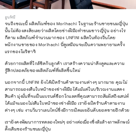
อูนฟินี
จนถึงขณะนี้ ผลิตภัณฑ์ของ Morihachi ในฐานะร้านขายขนมญี่ปุ่น
นั้นไม่ต้องสงสัยเลยว่าผลิตโดยช่างฝีมือทำขนมชาวญี่ปุ่น อย่างไร
ก็ตาม ผลิตภัณฑ์จำนวนมากของ UNFINI ผลิตในท้องถิ่นโดย
พนักงานขายของ Morihachi นี่ดูเหมือนจะเป็นความพยายามครั้ง
แรกของโมริฮาจิ
ด้วยการผลิตที่ใกล้ชิดกับลูกค้า เราสร้างความน่าดึงดูดและความ
รู้สึกปลอดภัยของผลิตภัณฑ์ที่ผลิตขึ้นใหม่
นอกจากนี้ UNFINI ยังได้เปิดร้านค้าตามงานต่างๆ มากมาย คุณไม่
สามารถมองเห็นใบหน้าของช่างฝีมือได้แม้แต่ในบริเวณงานแสดง
สินค้า มุ่งมั่นที่จะเป็นแบรนด์ช็อกโกแลตที่คุณสามารถสัมผัสถึงเสน่ห์
ได้แม้จะมองไม่เห็นใบหน้าของช่างฝีมือ เรายังเปิดร้านค้าตามงาน
ต่างๆ เช่น งานวันวาเลนไทน์ซึ่งมีการเปิดเผยอันดับยอดขายอีกด้วย
เรายังคงพัฒนาการทดลองใหม่ๆ อย่างต่อเนื่องซึ่งล้มล้างภาพลักษณ์
ดั้งเดิมของร้านขนมญี่ปุ่น