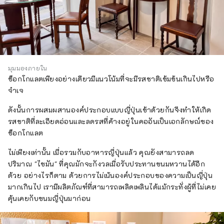
จังหวัดกิฟุได้รับพรให้มีทิวทัศน์ทางธรรมชาติที่
สวยงามและมีประวัติศาสตร์อันยาวนานในฐานะ
เมืองที่อาศัยอยู่ร่วมกับน้ำอย่างกลมกลืน ใช้เวลา
เดินเพียง 20 นาทีจากโรงแรม คุณจะพบกับน้ำตก
ธรรมชาติแห่งเดียวของเมือง ซึ่งได้รับน้ำจาก
ลำธารที่ไหลมาจากภูเขาโมโมดาเกะ ทิวทัศน์จะ
มุมมองภายใน
เปลี่ยนแปลงไปตามฤดูกาล ไม่ว่าจะเป็นฤดูใบไม้
ช็อกโกแลตเพียงอย่างเดียวมีแนวโน้มที่จะมีรสชาติเข้มข้นเกินไปหรือ
ผลิ ฤดูร้อน ฤดูใบไม้ร่วง และฤดูหนาว จะทำให้
จำเจ
คุณประทับใจใหม่ทุกครั้งที่มาเยี่ยมชม ความรู้สึก
ของผู้คนที่ฝังตัวอยู่ในน้ำ และอุตสาหกรรมและ
ดังนั้นการผสมผสานองค์ประกอบแบบญี่ปุ่นเข้าด้วยกันจึงทำให้เกิด
วัฒนธรรมที่ได้รับการหล่อเลี้ยงผ่านน้ำ โรงแรมรี
รสชาติที่ละเอียดอ่อนและลดรสที่ค้างอยู่ในคออันเป็นเอกลักษณ์ของ
โซล กิฟุ ให้ความสำคัญกับความสัมพันธ์ระหว่าง
ช็อกโกแลต
ผู้คนและน้ำ เรื่องราวของ Hotel Risol ถูกผูก
ไม่เพียงเท่านั้น เมื่อรวมกับอาหารญี่ปุ่นแล้ว คุณยังสามารถลด
โยงเข้ากับเมืองและผู้คน โปรดเพลิดเพลินตาม
ปริมาณ "ไขมัน" ที่คุณมักจะกังวลเมื่อรับประทานขนมหวานได้อีก
ความพอใจ
ด้วย อย่างไรก็ตาม ด้วยการไม่เน้นองค์ประกอบของความเป็นญี่ปุ่น
มากเกินไป เรามีผลิตภัณฑ์ที่สามารถเพลิดเพลินได้แม้กระทั่งผู้ที่ไม่เคย
คุ้นเคยกับขนมญี่ปุ่นมาก่อน