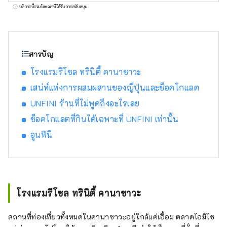
เยือนด้วยรูปลักษณ์เฉพาะตัวของตนเองเช่นกัน
บริการนี้รวมโฆษณาที่ได้รับการสนับสนุน
โรงแรมรีโซล ทรินิตี้ คานาซาวะ ~เวลาที่หาได้
เฉพาะในเมืองนี้เท่านั้น~ เมืองคานาซาวะซึ่งเป็น
เมืองที่ใหญ่ที่สุดในภูมิภาคโฮคุริกุนั้นยังเป็นที่รู้จัก
ในชื่อแคว้นคางะแห่งโคคุหนึ่งล้านคนอีกด้วย
สารบัญ
ประวัติศาสตร์เริ่มต้นขึ้นในปี ค.ศ. 1546 ด้วยหอ
โรงแรมรีโซล ทรินิตี้ คานาซาวะ
Kanazawa Mido ซึ่งสร้างขึ้นโดยผู้นับถือนิกาย
Ikko ในช่วงยุคเซ็นโกคุ ภายใต้การปกครองของ
เสน่ห์แห่งการผสมผสานของญี่ปุ่นและช็อคโกแลต
ตระกูลโอโอมินาเอดะ วัฒนธรรมแบบดั้งเดิม เช่น
UNFINI ร้านที่ไม่พูดถึงอะไรเลย
หัตถกรรมและศิลปะการแสดงก็ได้ได้รับการ
ช็อคโกแลตที่กินได้เฉพาะที่ UNFINI เท่านั้น
พัฒนา โรงแรมรีโซล ทรินิตี้ คานาซาวะ มุ่งมั่นที่
จะถ่ายทอดเสน่ห์อันเป็นเอกลักษณ์ของเมืองคา
อูนฟินี
นาซาวะ ก่อตั้งขึ้นเพื่อเป็นศูนย์กลางการสืบทอด
วัฒนธรรมและการพัฒนาเมือง โรงแรม Resol
Trinity Kanazawa นำเสนอความเชื่อมโยงอัน
เป็นเอกลักษณ์ระหว่างประเพณีและวัฒนธรรม
สัมผัสช่วงเวลาอันหรูหราที่เต็มไปด้วยความ
โรงแรมรีโซล ทรินิตี้ คานาซาวะ
อลังการของโดเมนโคกุล้านแห่งคางะที่ Hotel
Resol Trinity Kanazawa “โรงแรมรีโซล นาโก
สถานที่ท่องเที่ยวทั้งหมดในคานาซาวะอยู่ใกล้แค่เอื้อม ตลาดโอมิโช
ย่า” ～โรงแรมที่สามารถใส่สูทและรองเท้าผ้าใบ