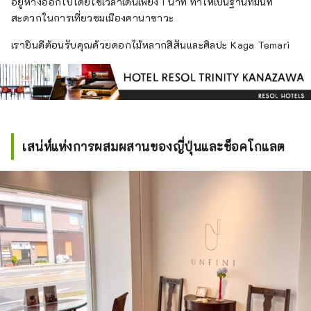
อยู่ห่างออกไปโดยใช้เวลาเดินเพียง 1 นาที ทำให้เป็นฐานที่มั่นที่
ได้～ โรงแรมสไตล์อเมริกันในเมืองแห่งนี้มีธีม "ชุด
สะดวกในการเที่ยวชมเมืองคานาซาวะ
สูทและรองเท้าผ้าใบ" รสชาติของดนตรีแจ๊ส ซึ่ง
เรายินดีต้อนรับคุณด้วยดอกไม้หลากสีสันและศิลปะ Kaga Temari
เป็นวัฒนธรรมทางดนตรีที่เป็นเอกลักษณ์ของ
ประเทศของเขา กระจายอยู่ทั่วทั้งอาคาร มัน
สร้างสมดุลที่สมบูรณ์แบบระหว่างความตึงเครียด
และความผ่อนคลาย พื้นที่ได้รับการออกแบบด้วย
ความใส่ใจในรายละเอียด ตั้งแต่วัสดุไปจนถึง
เฟอร์นิเจอร์ วัตถุ และอุปกรณ์ตกแต่ง เป็นเหมือน
“แหล่งสังสรรค์สำหรับผู้ใหญ่” ที่เชิญชวนนักเดิน
เสน่ห์แห่งการผสมผสานของญี่ปุ่นและช็อคโกแลต
ทางที่แสวงหาความแท้จริงให้มาสัมผัส
ประสบการณ์การผ่อนคลายอย่างล้ำลึก โรงแรม
รีโซล นาโกย่า เป็นสถานที่อันหรูหราที่คุณ
สามารถสัมผัสได้ถึงกลิ่นอายของวัฒนธรรมเก่า
แก่และความชาญฉลาด โรงแรมพักผ่อนสบายๆ
สำหรับผู้ใหญ่ “โรงแรมรีโซล กิฟุ” - สัมผัส
วัฒนธรรมและประวัติศาสตร์ที่หล่อเลี้ยงด้วย
ลำธารอันใสสะอาดด้วยประสาทสัมผัสทั้งห้าของ
คุณ - ภูเขาเขียวสวยงาม ลำธารอันใสสะอาดที่ดู
เหมือนจะชำระล้างแม้แต่จิตวิญญาณของคุณได้