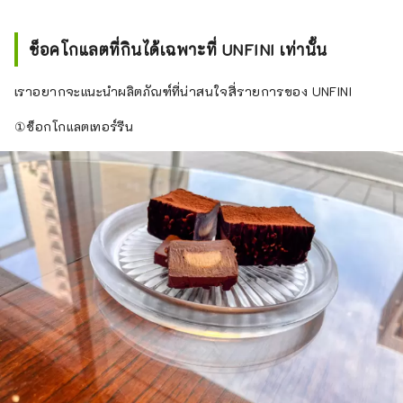
ช็อคโกแลตที่กินได้เฉพาะที่ UNFINI เท่านั้น
เราอยากจะแนะนำผลิตภัณฑ์ที่น่าสนใจสี่รายการของ UNFINI
①ช็อกโกแลตเทอร์รีน