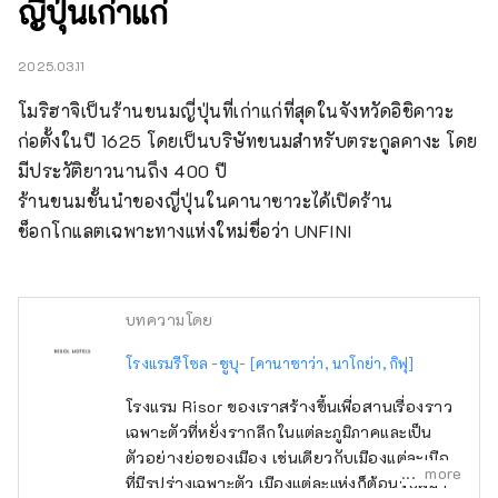
ญี่ปุ่นเก่าแก่
2025.03.11
โมริฮาจิเป็นร้านขนมญี่ปุ่นที่เก่าแก่ที่สุดในจังหวัดอิชิคาวะ 
ก่อตั้งในปี 1625 โดยเป็นบริษัทขนมสำหรับตระกูลคางะ โดย
มีประวัติยาวนานถึง 400 ปี

ร้านขนมชั้นนำของญี่ปุ่นในคานาซาวะได้เปิดร้าน
ช็อกโกแลตเฉพาะทางแห่งใหม่ชื่อว่า UNFINI
บทความโดย
โรงแรมรีโซล -ชูบุ- [คานาซาว่า, นาโกย่า, กิฟุ]
โรงแรม Risor ของเราสร้างขึ้นเพื่อสานเรื่องราว
เฉพาะตัวที่หยั่งรากลึกในแต่ละภูมิภาคและเป็น
ตัวอย่างย่อของเมือง เช่นเดียวกับเมืองแต่ละเมือง
more
ที่มีรูปร่างเฉพาะตัว เมืองแต่ละแห่งก็ต้อนรับผู้มา