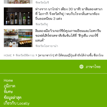
ของญี่ปุ่น
จังหวัดไอจิ
ห่างจาก นาโกย่า เพียง 30 นาที! มาลิ้มลองสาเก
ที่ โอกากิ จังหวัดกิฟุ ! พบกับโรงกลั่นสาเกท้อง
ถิ่นยอดนิยม 3 แห่ง
จังหวัดกิฟุ
ลิ้มลองเนื้อวัวเจอร์ซีย์คุณภาพเยี่ยมและไอศกรีม
ซอฟต์เสิร์ฟรสชาติเข้มข้นได้ที่ "ฮิรุเซ็น เจอร์ซี่
แลนด์"
จังหวัดโอคายาม่า
HOME
จังหวัดอิชิคาวะ
[คานาซาว่า] ทำให้ขนมญี่ปุ่นเข้าถึงได้ง่ายขึ้น ช็อกโกแล
language
ภาษาไทย
Home
ภูมิภาค
พิเศษ
ข้อมูลล่าสุด
เกี่ยวกับ Locally