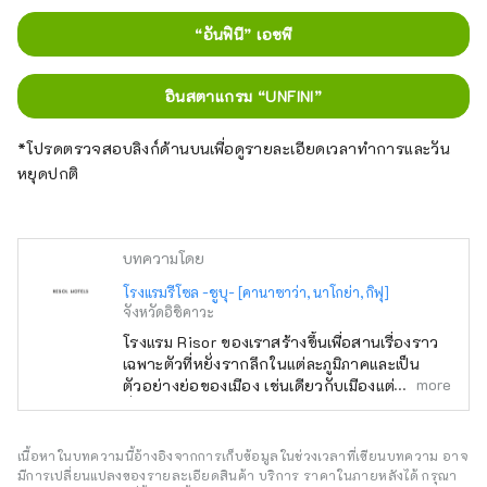
“อันฟินี” เอชพี
อินสตาแกรม “UNFINI”
*โปรดตรวจสอบลิงก์ด้านบนเพื่อดูรายละเอียดเวลาทำการและวัน
หยุดปกติ
บทความโดย
โรงแรมรีโซล -ชูบุ- [คานาซาว่า, นาโกย่า, กิฟุ]
จังหวัดอิชิคาวะ
โรงแรม Risor ของเราสร้างขึ้นเพื่อสานเรื่องราว
เฉพาะตัวที่หยั่งรากลึกในแต่ละภูมิภาคและเป็น
more
ตัวอย่างย่อของเมือง เช่นเดียวกับเมืองแต่ละเมือง
ที่มีรูปร่างเฉพาะตัว เมืองแต่ละแห่งก็ต้อนรับผู้มา
เยือนด้วยรูปลักษณ์เฉพาะตัวของตนเองเช่นกัน
โรงแรมรีโซล ทรินิตี้ คานาซาวะ ~เวลาที่หาได้
เนื้อหาในบทความนี้อ้างอิงจากการเก็บข้อมูลในช่วงเวลาที่เขียนบทความ อาจ
เฉพาะในเมืองนี้เท่านั้น~ เมืองคานาซาวะซึ่งเป็น
มีการเปลี่ยนแปลงของรายละเอียดสินค้า บริการ ราคาในภายหลังได้ กรุณา