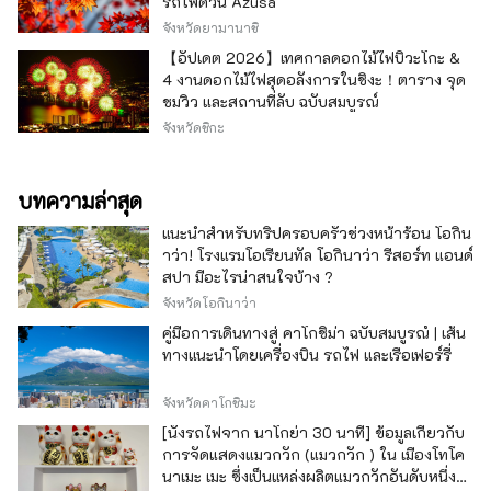
รถไฟด่วน Azusa
ในน้ำ และอุตสาหกรรมและวัฒนธรรมที่ได้รับการ
จังหวัดยามานาชิ
หล่อเลี้ยงผ่านน้ำ โรงแรมรีโซล กิฟุ ให้ความสำคัญ
กับความสัมพันธ์ระหว่างผู้คนและน้ำ เรื่องราวของ
【อัปเดต 2026】เทศกาลดอกไม้ไฟบิวะโกะ &
Hotel Risol ถูกผูกโยงเข้ากับเมืองและผู้คน โปรด
4 งานดอกไม้ไฟสุดอลังการในชิงะ！ตาราง จุด
เพลิดเพลินตามความพอใจ
ชมวิว และสถานที่ลับ ฉบับสมบูรณ์
จังหวัดชิกะ
บทความล่าสุด
แนะนำสำหรับทริปครอบครัวช่วงหน้าร้อน โอกิน
าว่า! โรงแรมโอเรียนทัล โอกินาว่า รีสอร์ท แอนด์
สปา มีอะไรน่าสนใจบ้าง ?
จังหวัดโอกินาว่า
คู่มือการเดินทางสู่ คาโกชิม่า ฉบับสมบูรณ์ | เส้น
ทางแนะนำโดยเครื่องบิน รถไฟ และเรือเฟอร์รี่
จังหวัดคาโกชิมะ
[นั่งรถไฟจาก นาโกย่า 30 นาที] ข้อมูลเกี่ยวกับ
การจัดแสดงแมวกวัก (แมวกวัก ) ใน เมืองโทโค
นาเมะ เมะ ซึ่งเป็นแหล่งผลิตแมวกวักอันดับหนึ่ง