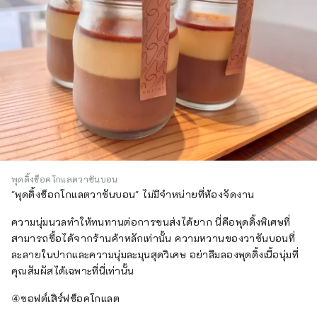
พุดดิ้งช็อคโกแลตวาซันบอน
"พุดดิ้งช็อกโกแลตวาซันบอน" ไม่มีจำหน่ายที่ห้องจัดงาน
ความนุ่มนวลทำให้ทนทานต่อการขนส่งได้ยาก นี่คือพุดดิ้งพิเศษที่
สามารถซื้อได้จากร้านค้าหลักเท่านั้น ความหวานของวาซันบอนที่
ละลายในปากและความนุ่มละมุนสุดวิเศษ อย่าลืมลองพุดดิ้งเนื้อนุ่มที่
คุณสัมผัสได้เฉพาะที่นี่เท่านั้น
④ซอฟต์เสิร์ฟช็อคโกแลต