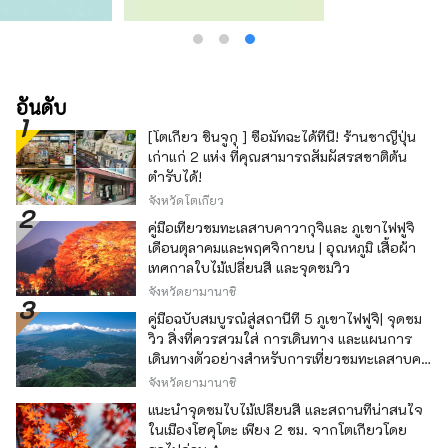
รายละเอียด ตั้งแต่วัสดุไปจนถึงเฟอร์นิเจอร์ วัตถุ
และอุปกรณ์ตกแต่ง เป็นเหมือน “แหล่งสังสรรค์
สำหรับผู้ใหญ่” ที่เชิญชวนนักเดินทางที่แสวงหา
ความแท้จริงให้มาสัมผัสประสบการณ์การผ่อน
คลายอย่างล้ำลึก โรงแรมรีโซล นาโกย่า เป็น
อันดับ
สถานที่อันหรูหราที่คุณสามารถสัมผัสได้ถึงกลิ่น
[โตเกียว ชินจูกุ ] ซื้อมัทฉะได้ที่นี่! ร้านชาญี่ปุ่น
อายของวัฒนธรรมเก่าแก่และความชาญฉลาด
เก่าแก่ 2 แห่ง ที่คุณสามารถสัมผัสรสชาติต้น
โรงแรมพักผ่อนสบายๆ สำหรับผู้ใหญ่ “โรงแรมรี
ตำรับได้!
โซล กิฟุ” - สัมผัสวัฒนธรรมและประวัติศาสตร์ที่
หล่อเลี้ยงด้วยลำธารอันใสสะอาดด้วยประสาท
จังหวัดโตเกียว
สัมผัสทั้งห้าของคุณ - ภูเขาเขียวสวยงาม ลำธาร
คู่มือเที่ยวชมทะเลสาบคาวากุจิและ ภูเขาไฟฟูจิ
อันใสสะอาดที่ดูเหมือนจะชำระล้างแม้แต่จิต
เดือนตุลาคมและพฤศจิกายน | อุณหภูมิ เสื้อผ้า
วิญญาณของคุณได้ จังหวัดกิฟุได้รับพรให้มี
เทศกาลใบไม้เปลี่ยนสี และจุดชมวิว
ทิวทัศน์ทางธรรมชาติที่สวยงามและมี
จังหวัดยามานาชิ
ประวัติศาสตร์อันยาวนานในฐานะเมืองที่อาศัย
อยู่ร่วมกับน้ำอย่างกลมกลืน ใช้เวลาเดินเพียง 20
คู่มือฉบับสมบูรณ์สู่สถานีที่ 5 ภูเขาไฟฟูจิ| จุดชม
นาทีจากโรงแรม คุณจะพบกับน้ำตกธรรมชาติแห่ง
วิว สิ่งที่ควรสวมใส่ การเดินทาง และแผนการ
เดียวของเมือง ซึ่งได้รับน้ำจากลำธารที่ไหลมา
เดินทางตัวอย่างสำหรับการเที่ยวชมทะเลสาบคา
จากภูเขาโมโมดาเกะ ทิวทัศน์จะเปลี่ยนแปลงไป
วากุจิ
จังหวัดยามานาชิ
ตามฤดูกาล ไม่ว่าจะเป็นฤดูใบไม้ผลิ ฤดูร้อน ฤดู
แนะนำจุดชมใบไม้เปลี่ยนสี และสถานที่น่าสนใจ
ใบไม้ร่วง และฤดูหนาว จะทำให้คุณประทับใจใหม่
ในเมืองโฮคุโตะ เพียง 2 ชม. จากโตเกียวโดย
ทุกครั้งที่มาเยี่ยมชม ความรู้สึกของผู้คนที่ฝังตัวอยู่