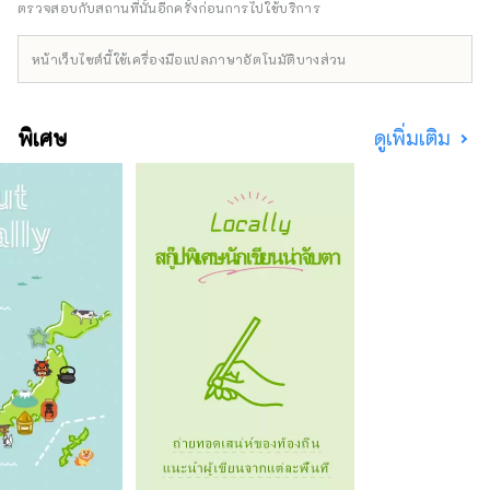
เมืองที่ใหญ่ที่สุดในภูมิภาคโฮคุริกุนั้นยังเป็นที่รู้จัก
ตรวจสอบกับสถานที่นั้นอีกครั้งก่อนการไปใช้บริการ
ในชื่อแคว้นคางะแห่งโคคุหนึ่งล้านคนอีกด้วย
ประวัติศาสตร์เริ่มต้นขึ้นในปี ค.ศ. 1546 ด้วยหอ
หน้าเว็บไซต์นี้ใช้เครื่องมือแปลภาษาอัตโนมัติบางส่วน
Kanazawa Mido ซึ่งสร้างขึ้นโดยผู้นับถือนิกาย
Ikko ในช่วงยุคเซ็นโกคุ ภายใต้การปกครองของ
ตระกูลโอโอมินาเอดะ วัฒนธรรมแบบดั้งเดิม เช่น
พิเศษ
ดูเพิ่มเติม
หัตถกรรมและศิลปะการแสดงก็ได้ได้รับการ
พัฒนา โรงแรมรีโซล ทรินิตี้ คานาซาวะ มุ่งมั่นที่จะ
ถ่ายทอดเสน่ห์อันเป็นเอกลักษณ์ของเมืองคานาซา
วะ ก่อตั้งขึ้นเพื่อเป็นศูนย์กลางการสืบทอด
วัฒนธรรมและการพัฒนาเมือง โรงแรม Resol
Trinity Kanazawa นำเสนอความเชื่อมโยงอันเป็น
เอกลักษณ์ระหว่างประเพณีและวัฒนธรรม สัมผัส
ช่วงเวลาอันหรูหราที่เต็มไปด้วยความอลังการของ
โดเมนโคกุล้านแห่งคางะที่ Hotel Resol Trinity
Kanazawa “โรงแรมรีโซล นาโกย่า” ～โรงแรมที่
สามารถใส่สูทและรองเท้าผ้าใบได้～ โรงแรม
สไตล์อเมริกันในเมืองแห่งนี้มีธีม "ชุดสูทและ
รองเท้าผ้าใบ" รสชาติของดนตรีแจ๊ส ซึ่งเป็น
วัฒนธรรมทางดนตรีที่เป็นเอกลักษณ์ของประเทศ
ของเขา กระจายอยู่ทั่วทั้งอาคาร มันสร้างสมดุลที่
สมบูรณ์แบบระหว่างความตึงเครียดและความผ่อน
คลาย พื้นที่ได้รับการออกแบบด้วยความใส่ใจใน