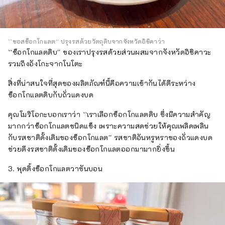
``ซอสช็อกโกแลต'' ปรุงรสด้วยวัตถุดิบจากจังหวัดอิชิคาว่า
``ช็อกโกแลตดิบ'' ของเราปรุงรสด้วยส่วนผสมจากจังหวัดอิชิคาวะ
รวมถึงอังโกะจากโนโตะ
สิ่งที่น่าสนใจที่สุดของผลิตภัณฑ์นี้คือความเข้ากันได้ดีระหว่าง
ช็อกโกแลตดิบกับถั่วแดงบด
คุณโมริโอกะบอกเราว่า ``เราเลือกช็อกโกแลตดิบ ซึ่งมีความสำคัญ
มากกว่าช็อกโกแลตชนิดแข็ง เพราะความสดช่วยให้คุณเพลิดเพลิน
กับรสชาติดั้งเดิมของช็อกโกแลต'' รสชาติอันหรูหราของถั่วแดงบด
ช่วยดึงรสชาติดั้งเดิมของช็อกโกแลตออกมามากยิ่งขึ้น
3. พุดดิ้งช็อกโกแลตวาซันบอน