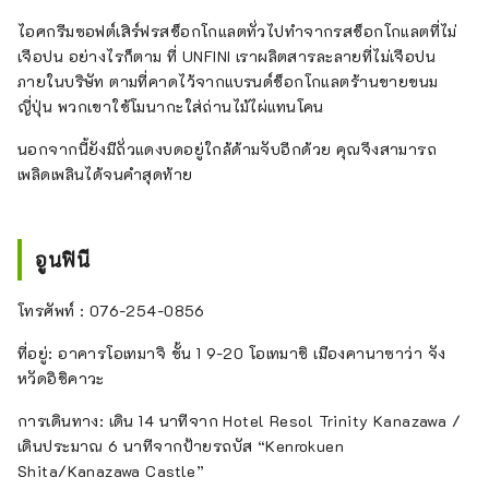
ไอศกรีมซอฟต์เสิร์ฟรสช็อกโกแลตทั่วไปทำจากรสช็อกโกแลตที่ไม่
เจือปน อย่างไรก็ตาม ที่ UNFINI เราผลิตสารละลายที่ไม่เจือปน
ภายในบริษัท ตามที่คาดไว้จากแบรนด์ช็อกโกแลตร้านขายขนม
ญี่ปุ่น พวกเขาใช้โมนากะใส่ถ่านไม้ไผ่แทนโคน
นอกจากนี้ยังมีถั่วแดงบดอยู่ใกล้ด้ามจับอีกด้วย คุณจึงสามารถ
เพลิดเพลินได้จนคำสุดท้าย
อูนฟินี
โทรศัพท์ : 076-254-0856
ที่อยู่: อาคารโอเทมาจิ ชั้น 1 9-20 โอเทมาชิ เมืองคานาซาว่า จัง
หวัดอิชิคาวะ
การเดินทาง: เดิน 14 นาทีจาก Hotel Resol Trinity Kanazawa /
เดินประมาณ 6 นาทีจากป้ายรถบัส “Kenrokuen
Shita/Kanazawa Castle”