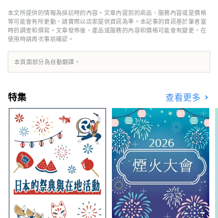
集團的會場、飯店與交通為基礎，提供完整
MICE 支援，並在會期前後提供結合大阪南部與
本文所提供的情報為採訪時的內容。文章內提到的商品、服務內容或是價格
和歌山產業觀光（企業參訪、工廠見學）的周遊
等可能會有所更動，請實際以店家提供資訊為準。本記事的資訊基於筆者當
方案。 HP：
時的調查和撰寫。文章發佈後，產品或服務的內容和價格可能會有變更，在
使用時請再次事前確認。
https://www.japanrootsguide.com/tw “本
帳號由南海株式會社運營。” 【照片描述】 1.
連接關西國際機場和難波的快速快速列車 2. 道
本頁面部分為自動翻譯。
頓堀的街景
特集
查看更多