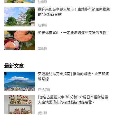
沖繩縣
歡迎來到岐阜縣大垣市！車站步行範圍內推薦
的4個旅遊景點
岐阜縣
如果你來富山，一定要嚐嚐這些美味的食物！
富山縣
最新文章
交通鹿兒島完全指南 | 推薦的飛機、火車和渡
輪路線
鹿兒島縣
[從名古屋搭火車 30 分鐘] 介紹日本招財貓最
大產地常滑市的招財貓招財貓展覽。
愛知縣