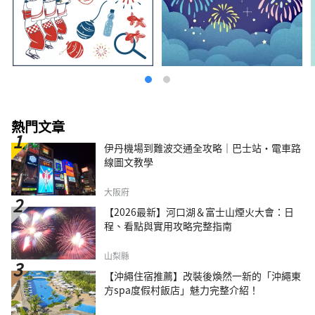
熱門文章
伊丹機場到難波交通全攻略｜巴士站・電車路
線圖文教學
大阪府
【2026最新】河口湖＆富士山煙火大會：日
程、看點與實用攻略完整指南
山梨縣
【沖繩住宿推薦】改裝後煥然一新的「沖繩東
方spa度假村飯店」魅力完整介紹！