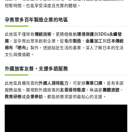
短暫時間，也能享受深度且充實的體驗。
孕育眾多百年製造企業的地區
此地區不僅保有
傳統技術
，更積極推動
環境保護
與
SDGs永續發
展
，並孕育出眾多創新企業。從
毛巾製造
、
金屬加工
到
日本傳統
棉布「晒布」
製作，透過貼近生活的產業，深入了解日本的生活
文化與價值觀。
外國旅客友善，支援多語服務
此地區具備完善的
外國人接待能力
，可安排
專業口譯
，並有多語
服務設施，展現對外國旅客的
友善接待態度
。無論是
團體旅遊
、
教育研修
或
企業參訪
，都能依需求提供最貼心的支援。