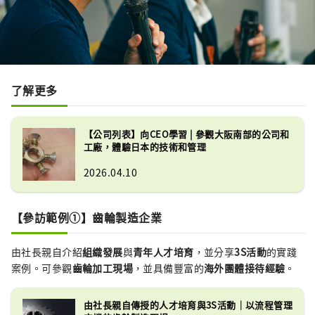
了解更多
【公司列表】向CEO學習 | 參觀大阪南部的公司和
工廠，體驗日本的技術和管理
2026.04.10
【參訪範例①】齒輪製造企業
由社長親自介紹
組織發展
與
青年人才培育
，並分享
3S活動
的實踐
案例。可參觀
齒輪加工現場
，並具備豐富的
海外團體接待經驗
。
由社長親自傳授的人才培育與3S活動｜以流程管理