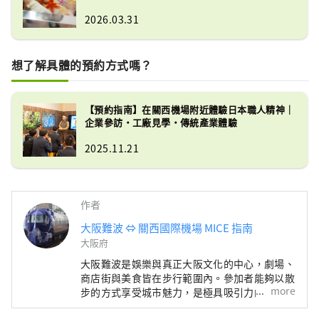
2026.03.31
想了解具體的預約方式嗎？
【預約指南】在關西機場附近體驗日本職人精神｜
企業參訪・工廠見學・傳統產業體驗
2025.11.21
作者
大阪難波 ⇔ 關西國際機場 MICE 指南
大阪府
大阪難波是娛樂與真正大阪文化的中心，劇場、
商店街與美食皆在步行範圍內。參加者能夠以散
more
步的方式享受城市魅力，是極具吸引力的 MICE
區域。 《難波 ⇔ 關西機場 MICE 指南》以南海