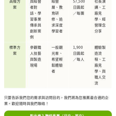
高階方
與經營
經營
57,500
社長演
案
者對
層、教
日圓起
講、工
話、學
育研
／每團
廠見
習事業
修、追
學、經
傳承與
求深度
營理念
創新案
學習者
分享
例
標準方
參觀職
一般觀
1,900
體驗製
案
人技藝
光客、
日圓起
造流
與製造
希望輕
／每人
程、工
現場
鬆體驗
廠見
者
學、與
職人交
流
只要告訴我們您的需求與訪問目的，我們將為您推薦最合適的企
業。歡迎隨時與我們聯絡！
點此進入聯絡表單（日文・英文）