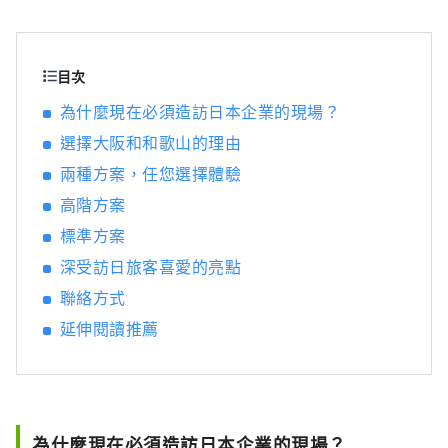
提供完整 MICE 支援，並在會期前後提供結合大
阪南部與和歌山產業觀光（企業參訪、工廠見
學）的周遊方案。 HP：
https://www.japanrootsguide.com/tw “本
目次
帳號由南海株式會社運營。” 【照片描述】 1.
為什麼現在必須造訪日本企業的現場？
連接關西國際機場和難波的快速快速列車 2. 道
選擇大阪和和歌山的理由
頓堀的街景
兩種方案，任您選擇體驗
高階方案
標準方案
深受訪日旅客喜愛的亮點
聯絡方式
延伸閱讀推薦
為什麼現在必須造訪日本企業的現場？