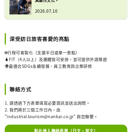
具製作文化。
2026.07.10
深受訪日旅客喜愛的亮點
🌐行程可客製化（支援半日或單一景點）
🧳FIT（4人以上）及團體皆可安排，並可提供外語導遊
🌍最適合SDGs永續發展、員工教育與企業研修
聯絡方式
1. 請透過下方表單填寫必要資訊並送出詢問。
2. 我們將於三個工作日內，由
"industrial.tourism@nankai.co.jp" 與您聯繫。
點此進入聯絡表單（日文・英文）