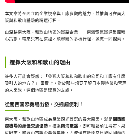
本文章將全面介紹企業視察與工廠參觀的魅力，並推薦可在南大
阪與和歌山體驗的精選行程。
由深耕南大阪・和歌山地區的鐵路企業——南海電氣鐵道集團精
心策劃，帶來只有在這裡才能體驗的多樣行程，邀您一同探索。
選擇大阪和和歌山的理由
許多人可能會疑惑：「參觀大阪和和和歌山的公司和工廠有什麼
吸引人的地方？」 事實上，對於那些想要了解日本製造業和管理
的人來說，這個地區是理想的去處。
從關西國際機場出發，交通超便利！
南大阪・和歌山地區成為產業觀光首選的最大原因，就是
關西國
際機場的絕佳交通優勢
。搭乘
南海電鐵
，即可輕鬆前往堺市、泉
佐野市、和歌山市等企業聚集地，即使僅有抵達當日或回國前的