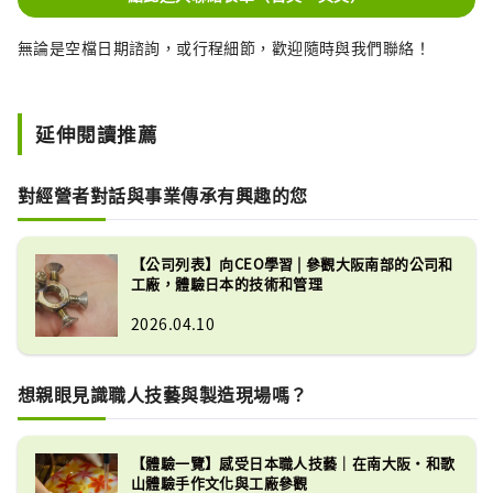
無論是空檔日期諮詢，或行程細節，歡迎隨時與我們聯絡！
延伸閱讀推薦
對經營者對話與事業傳承有興趣的您
【公司列表】向CEO學習 | 參觀大阪南部的公司和
工廠，體驗日本的技術和管理
2026.04.10
想親眼見識職人技藝與製造現場嗎？
【體驗一覽】感受日本職人技藝｜在南大阪・和歌
山體驗手作文化與工廠參觀