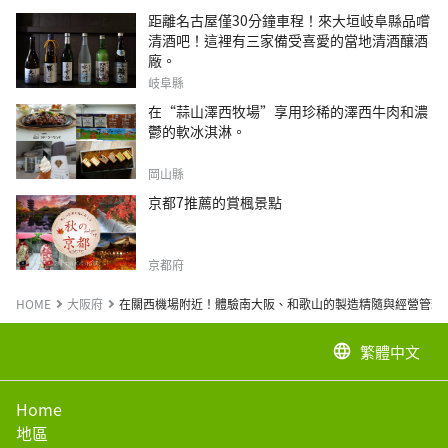
距離名古屋僅30分鐘車程！來大垣岐阜縣品嚐
清酒吧！這裡有三家備受喜愛的當地清酒釀酒
廠。
岐阜縣
在“蒜山澤西牧場”享用珍稀的澤西牛肉和濃
鬱的軟冰淇淋。
岡山縣
京都7推薦的賞楓景點
京都府
HOME
大阪府
在關西機場附近！體驗南大阪、和歌山的製造精隨與經營管理
繁體中文
language
Home
地區