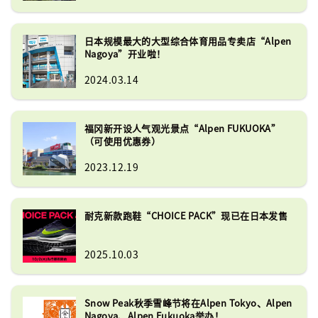
拥有九州地区最大的销售楼层之一，拥
有三种类型的商店。

日本规模最大的大型综合体育用品专卖店“Alpen
我们提供各种运动类别的产品，包括超
Nagoya”开业啦！
过 280 个户外品牌和超过 88 个高尔夫
品牌。我们还提供各种流行的日本品
2024.03.14
牌，如 Asics、Mizuno、Yonex、
Snow Peaks、Soto、Majesty 和 
Honma。
福冈新开设人气观光景点“Alpen FUKUOKA”
（可使用优惠券）
2023.12.19
耐克新款跑鞋“CHOICE PACK”现已在日本发售
2025.10.03
Snow Peak秋季雪峰节将在Alpen Tokyo、Alpen
Nagoya、Alpen Fukuoka举办！