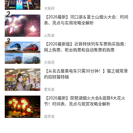
大阪府
【2026最新】河口湖＆富士山烟火大会：时间
表、亮点与实用攻略全解析
山梨县
【2026最新版】近铁特快列车车票购买指南：
网上购票、柜台购票和自动售票机购票
大阪府
【从名古屋乘电车只需30分钟！】猫之城常滑
的招财猫特辑
爱知县
【2026最新】琵琶湖烟火大会&滋賀4大花火
节！时间表、亮点与观赏攻略全解析
滋贺县