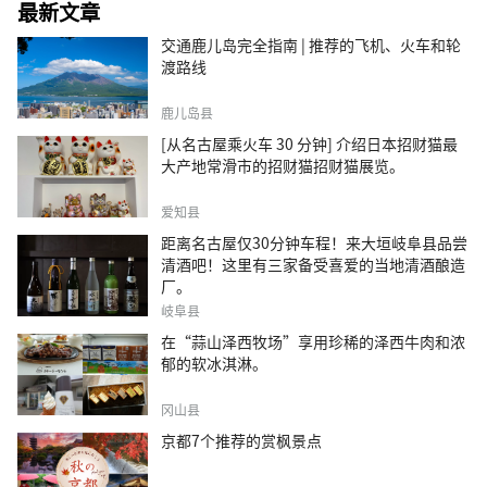
最新文章
交通鹿儿岛完全指南 | 推荐的飞机、火车和轮
渡路线
鹿儿岛县
[从名古屋乘火车 30 分钟] 介绍日本招财猫最
大产地常滑市的招财猫招财猫展览。
爱知县
距离名古屋仅30分钟车程！来大垣岐阜县品尝
清酒吧！这里有三家备受喜爱的当地清酒酿造
厂。
岐阜县
在“蒜山泽西牧场”享用珍稀的泽西牛肉和浓
郁的软冰淇淋。
冈山县
京都7个推荐的赏枫景点