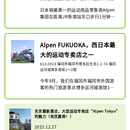
日本销量第一的运动用品零售商Alpen
集团在距离JR新宿站东口步行1分钟的
地方开设了历史上最大的旗舰店。地下
2层、地上8层的巨大楼层内，设有综合
体育专卖店“Sports Depot旗舰店”、
大型户外用品专卖店“Alpen 
Alpen FUKUOKA，西日本最
Outdoors旗舰店”、以及“Alpen 
大的运动专卖店之一
Outdoors旗舰店”等3家店铺。高尔夫
专卖店“Golf 5 Flagship Store”。我
812-0018 福冈市福冈市博多区住吉1-2-74 福冈
们拥有日本最大的适合商务类型的销售
运河城博多南馆1～3楼
楼层之一。

今年9月，我们在福冈市福冈市外国游
我们经营多种产品，包括流行的日本品
客的热门旅游景点博多运河城南馆1至3
牌、Nike、Adidas、New Balance、
楼开设了大型体育专卖店Alpen 
The North Face、On、
FUKUOKA。

Hokayoneyone、Honma、Majesty 
一楼是高尔夫专卖店Golf 5旗舰店，二
等。
东京最新景点，大型运动专卖店“Alpen Tokyo”
楼和三楼部分是Sports Depot旗舰店，
的魅力（有优惠券！）
是一般运动专卖店，三楼是大型户外专
2023.12.27
卖店， Alpen Outdoors旗舰店。我们