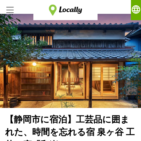
language
【静岡市に宿泊】工芸品に囲ま
れた、時間を忘れる宿 泉ヶ谷 工