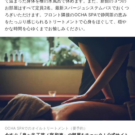
て温まった身体を檜の水風呂で休めます。また、新館の３つの
お部屋はすべて定員2名。最新スパージュシステムバスでおくつ
ろぎいただけます。フロント隣接のOCHA SPAで静岡茶の恵み
をたっぷり感じられるトリートメントで心身をほぐして、穏や
かな時間を心ゆくまでお愉しみください。
OCHA SPAでのオイルトリートメント（要予約）
今すぐ「泉ヶ谷 工芸ノ宿 和楽」の部屋をチェック！
公式サイト