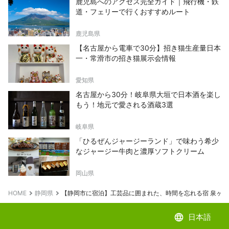
鹿児島へのアクセス完全ガイド｜飛行機・鉄
道・フェリーで行くおすすめルート
鹿児島県
【名古屋から電車で30分】招き猫生産量日本
一・常滑市の招き猫展示会情報
愛知県
名古屋から30分！岐阜県大垣で日本酒を楽し
もう！地元で愛される酒蔵3選
岐阜県
「ひるぜんジャージーランド」で味わう希少
なジャージー牛肉と濃厚ソフトクリーム
岡山県
HOME
静岡県
【静岡市に宿泊】工芸品に囲まれた、時間を忘れる宿 泉ヶ谷
language
日本語