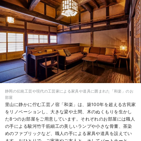
静岡の伝統工芸や現代の工芸家による家具や道具に囲まれた「和楽」のお
部屋
里山に静かに佇む工芸ノ宿「和楽」は、築100年を超える古民家
をリノベーションし、大きな梁や土間、木のぬくもりを生かし
た8つのお部屋をご用意しています。それぞれのお部屋には職人
の手による駿河竹千筋細工の美しいランプや小さな骨董、茶染
めのファブリックなど、職人の手による家具や道具を設えてい
ます。おひとりで、ご家族やご友人と、そしてパートナーと