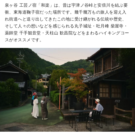
泉ヶ谷 工芸ノ宿「和楽」は、昔は宇津ノ谷峠と安倍川を結ぶ要
衝、東海道鞠子宿だった場所です。幾千幾万もの旅人を迎え入
れ街道へと送り出してきたこの地に受け継がれる伝統や歴史、
そして人々の想いなどを感じられる丸子城址・吐月峰 柴屋寺・
薬師堂 千手観音堂・天柱山 歓昌院などをまわるハイキングコー
スがオススメです。