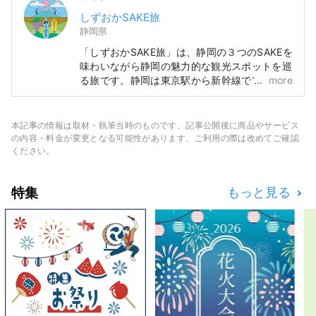
しずおかSAKE旅
静岡県
「しずおかSAKE旅」は、静岡の３つのSAKEを
味わいながら静岡の魅力的な観光スポットを巡
る旅です。静岡は東京駅から新幹線で1時間、
more
新大阪から新幹線で１時間50分、羽田空港か
ら乗り換えなしの高速バスもあり、とてもアク
セスの良い場所です。貸切バスで静岡駅にみな
本記事の情報は取材・執筆当時のものです。記事公開後に商品やサービス
さまをお迎えしますのでお荷物があっても手軽
の内容・料金が変更となる可能性があります。ご利用の際は改めてご確認
に快適にツアーを楽しめます。
ください。
特集
もっと見る