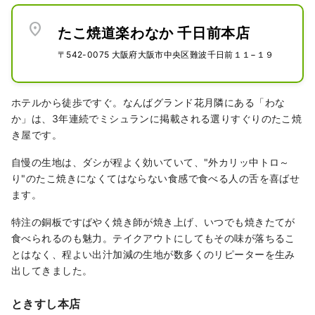
location_on
たこ焼道楽わなか 千日前本店
〒542-0075 大阪府大阪市中央区難波千日前１１−１９
ホテルから徒歩ですぐ。なんばグランド花月隣にある「わな
か」は、3年連続でミシュランに掲載される選りすぐりのたこ焼
き屋です。
自慢の生地は、ダシが程よく効いていて、"外カリッ中トロ～
り"のたこ焼きになくてはならない食感で食べる人の舌を喜ばせ
ます。
特注の銅板ですばやく焼き師が焼き上げ、いつでも焼きたてが
食べられるのも魅力。テイクアウトにしてもその味が落ちるこ
とはなく、程よい出汁加減の生地が数多くのリピーターを生み
出してきました。
ときすし本店