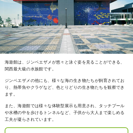
することができ、四季折々の美しい庭
園も楽しむことができます。

大阪城は観光客だけでなく、地元の
人々にも愛され、毎年様々なイベント
やお祭りが開催されています。

城内や周辺の広い敷地を散策しなが
ら、歴史や文化を感じることができる
魅力的な場所です。
海遊館は、ジンベエザメが悠々と泳ぐ姿を見ることができる、
関西最大級の水族館です。
ジンベエザメの他にも、様々な海の生き物たちが飼育されてお
り、熱帯魚やクラゲなど、色とりどりの生き物たちを観察でき
ます。
また、海遊館では様々な体験型展示も用意され、タッチプール
や水槽の中を歩けるトンネルなど、子供から大人まで楽しめる
工夫が凝らされています。