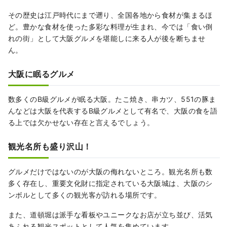
その歴史は江戸時代にまで遡り、全国各地から食材が集まるほ
ど。豊かな食材を使った多彩な料理が生まれ、今では「食い倒
れの街」として大阪グルメを堪能しに来る人が後を断ちませ
ん。
大阪に眠るグルメ
数多くのB級グルメが眠る大阪。たこ焼き、串カツ、551の豚ま
んなどは大阪を代表するB級グルメとして有名で、大阪の食を語
る上では欠かせない存在と言えるでしょう。
観光名所も盛り沢山！
グルメだけではないのが大阪の侮れないところ。観光名所も数
多く存在し、重要文化財に指定されている大阪城は、大阪のシ
ンボルとして多くの観光客が訪れる場所です。
また、道頓堀は派手な看板やユニークなお店が立ち並び、活気
あふれる観光スポットとして人気を集めています。