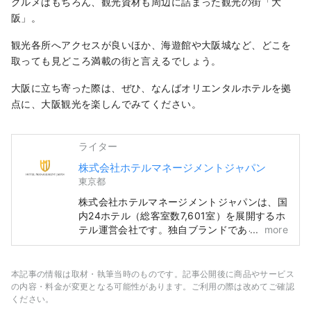
グルメはもちろん、観光資材も周辺に詰まった観光の街「大
阪」。
観光各所へアクセスが良いほか、海遊館や大阪城など、どこを
取っても見どころ満載の街と言えるでしょう。
大阪に立ち寄った際は、ぜひ、なんばオリエンタルホテルを拠
点に、大阪観光を楽しんでみてください。
ライター
株式会社ホテルマネージメントジャパン
東京都
株式会社ホテルマネージメントジャパンは、国
内24ホテル（総客室数7,601室）を展開するホ
テル運営会社です。独自ブランドである「オリ
more
エンタルホテル」と「ホテル オリエンタル エ
クスプレス」に加え、「ヒルトン」、「シェラ
トン」、「ホテル日航」など多様なホテル経営
本記事の情報は取材・執筆当時のものです。記事公開後に商品やサービス
及び運営を行っています。
の内容・料金が変更となる可能性があります。ご利用の際は改めてご確認
ください。