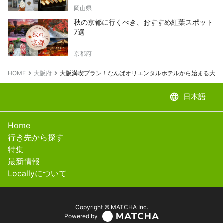
岡山県
秋の京都に行くべき、おすすめ紅葉スポット
7選
京都府
HOME
大阪府
大阪満喫プラン！なんばオリエンタルホテルから始まる大阪
language
日本語
Home
行き先から探す
特集
最新情報
Locallyについて
Copyright © MATCHA Inc.
Powered by