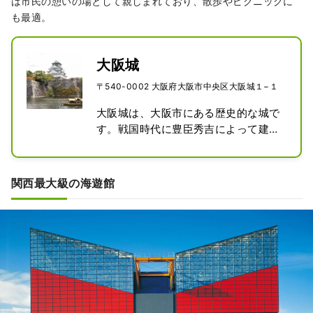
は市民の憩いの場として親しまれており、散歩やピクニックに
も最適。
大阪城
〒540-0002 大阪府大阪市中央区大阪城１−１
大阪城は、大阪市にある歴史的な城で
す。戦国時代に豊臣秀吉によって建て
られ、後に徳川家康によって再建され
ました。

現在の建物は1931年に再建されたもの
関西最大級の海遊館
で、城内には歴史や文化に関する博物
館があります。

石垣や堀、櫓や門などの城郭の要素が
見事に復元されており、特に、本丸や
二の丸、三の丸など、広大な敷地には
歩いて探索する楽しみがあります。

城内の展望台からは、大阪市内を一望