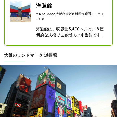
海遊館
〒552-0022 大阪府大阪市港区海岸通１丁目１
−１０
海遊館は、収容量5,400トンという圧
倒的な規模で世界最大の水族館です。

ジンベエザメなどの巨大な海の生物が
泳ぐ光景は必見です。チケットは
Klookを通じて簡単にオンラインで入
大阪のランドマーク 道頓堀
手可能です。

大阪の人気デートスポットとして知ら
れ、水族館と隣接する天保山大観覧車
もおすすめです。

美しい海の世界や大阪の素晴らしい景
色を楽しみながら、家族や友達と楽し
むことができます。

海の神秘的な体験が待っています。