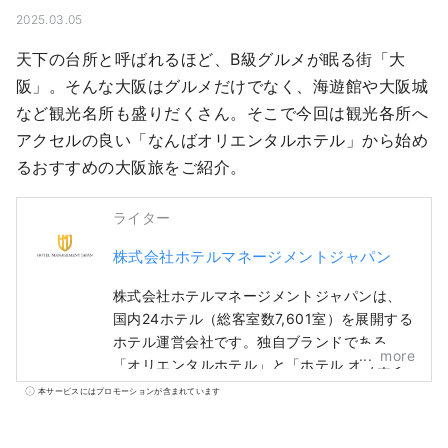
2025.03.05
天下の台所と呼ばれるほど、B級グルメが眠る街「大
阪」。そんな大阪はグルメだけでなく、海遊館や大阪城
など観光名所も盛りだくさん。そこで今回は観光各所へ
アクセルの良い「なんばオリエンタルホテル」から始め
るおすすめの大阪旅をご紹介。
ライター
株式会社ホテルマネージメントジャパン
株式会社ホテルマネージメントジャパンは、
国内24ホテル（総客室数7,601室）を展開する
ホテル運営会社です。独自ブランドである
more
「オリエンタルホテル」と「ホテル オリエン
タル エクスプレス」に加え、「ヒルトン」、
本サービスにはプロモーションが含まれています
「シェラトン」、「ホテル日航」など多様な
ホテル経営及び運営を行っています。