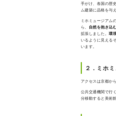
手がけ、各国の歴史
ム建築に品格を与
ミホミュージアム
ら、
自然を抱き込
拡張しました。
環
いるように見える
います。
２．ミホミ
アクセスは京都か
公共交通機関で行く
分移動すると美術