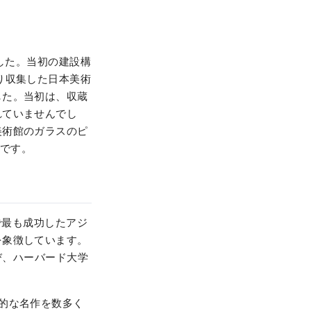
した。当初の建設構
り収集した日本美術
した。当初は、収蔵
れていませんでし
美術館のガラスのピ
のです。
紀で最も成功したアジ
を象徴しています。
び、ハーバード大学
的な名作を数多く