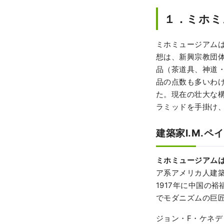
１．ミホミ
ミホミュージアムは
想は、新興宗教団
品（茶道具、神道
品の点数も多いわ
た。現在の壮大な
ラミッドを手掛け
建築家I.M.ペ
ミホミュージアム
ア系アメリカ人建
1917年に中国の
でモダニズムの巨
ジョン・F・ケネ