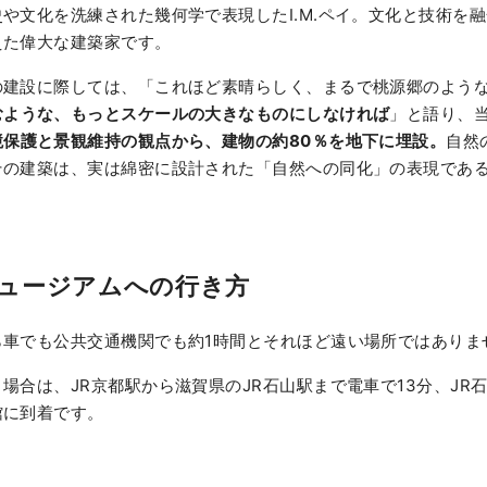
や文化を洗練された幾何学で表現したI.M.ペイ。文化と技術を
えた偉大な建築家です。
の建設に際しては、「これほど素晴らしく、まるで桃源郷のよう
むような、もっとスケールの大きなものにしなければ
」と語り、
境保護と景観維持の観点から、建物の約80％を地下に埋設。
自然
その建築は、実は綿密に設計された「自然への同化」の表現であ
ュージアムへの行き方
ら車でも公共交通機関でも約1時間とそれほど遠い場所ではありま
場合は、JR京都駅から滋賀県のJR石山駅まで電車で13分、JR石
館に到着です。