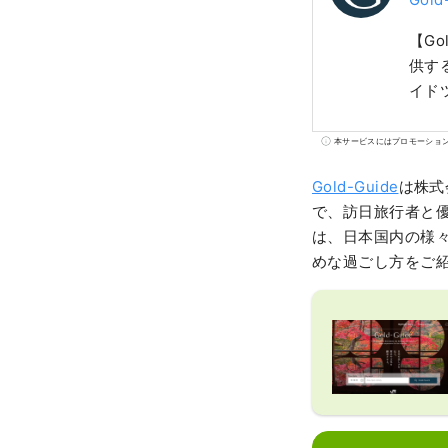
【G
供す
イド
本サービスにはプロモーショ
Gold-Guide
は株式
で、訪日旅行者と
は、日本国内の様々
めな過ごし方をご