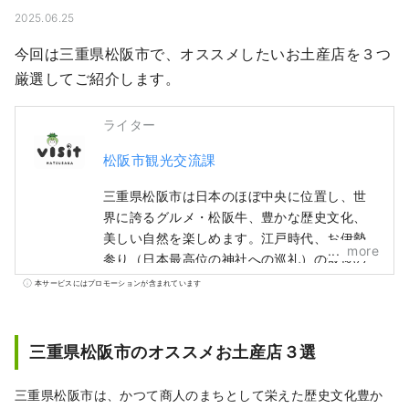
2025.06.25
今回は三重県松阪市で、オススメしたいお土産店を３つ
厳選してご紹介します。
ライター
松阪市観光交流課
三重県松阪市は日本のほぼ中央に位置し、世
界に誇るグルメ・松阪牛、豊かな歴史文化、
美しい自然を楽しめます。江戸時代、お伊勢
more
参り（日本最高位の神社への巡礼）の最後の
宿場町であった松阪は、多くの人やものが行
本サービスにはプロモーションが含まれています
きかう交通の要衝として栄え、多数の豪商を
輩出しました。これらの商人たちが、江戸で
松阪もめんなどの商いに成功し、松阪に繁栄
三重県松阪市のオススメお土産店３選
をもたらしました。
三重県松阪市は、かつて商人のまちとして栄えた歴史文化豊か