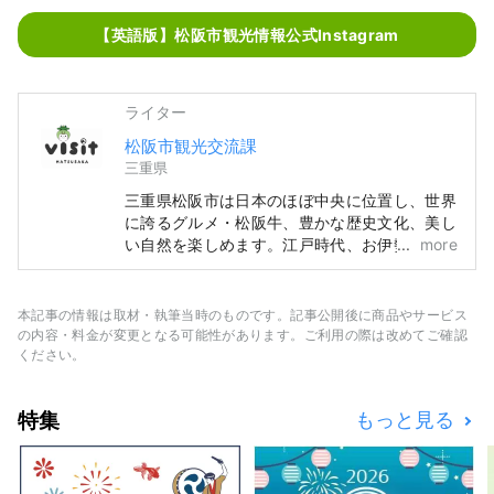
【英語版】松阪市観光情報公式Instagram
ライター
松阪市観光交流課
三重県
三重県松阪市は日本のほぼ中央に位置し、世界
に誇るグルメ・松阪牛、豊かな歴史文化、美し
い自然を楽しめます。江戸時代、お伊勢参り
more
（日本最高位の神社への巡礼）の最後の宿場町
であった松阪は、多くの人やものが行きかう交
通の要衝として栄え、多数の豪商を輩出しまし
本記事の情報は取材・執筆当時のものです。記事公開後に商品やサービス
た。これらの商人たちが、江戸で松阪もめんな
の内容・料金が変更となる可能性があります。ご利用の際は改めてご確認
どの商いに成功し、松阪に繁栄をもたらしまし
ください。
た。
特集
もっと見る