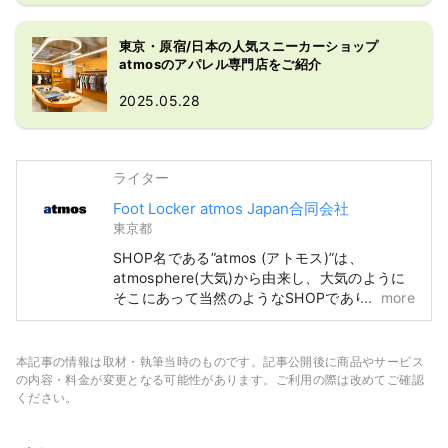
東京・原宿/日本の人気スニーカーショップ
atmosのアパレル専門店をご紹介
2025.05.28
ライター
Foot Locker atmos Japan合同会社
東京都
SHOP名である”atmos (アトモス)”は、
atmosphere(大気)から由来し、大気のように
そこにあって当然のようなSHOPでありた
more
い。“atmos”は、2000年、東京・原宿にヘッ
ドショップをオープン。ファッションとしての
スニーカーをテーマに、店内はスニーカーウォ
本記事の情報は取材・執筆当時のものです。記事公開後に商品やサービス
ールを設置。ナショナルブランドとのコラボレ
の内容・料金が変更となる可能性があります。ご利用の際は改めてご確認
ーションやエクスクルーシブモデルをはじめ、
ください。
最新プロダクトのテストローンチやマーケティ
ングなど東京のスニーカーカルチャーを世界に