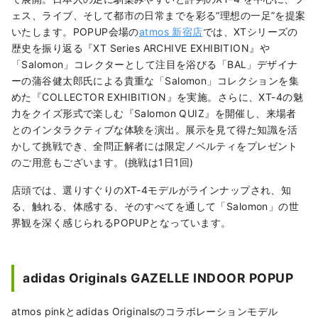
ェス、ライブ、そして都市の日常までを彩る“理想の一足”を提案
いたします。POPUP会場の
atmos 新宿店
では、XTシリーズの
歴史を振り返る『XT Series ARCHIVE EXHIBITION』や
「Salomon」コレクターとして注目を浴びる「BAL」デザイナ
ーの蒲谷健太郎氏による貴重な「Salomon」コレクションを集
めた『COLLECTOR EXHIBITION』を実施。さらに、XT-4の魅
力をクイズ形式で楽しむ『Salomon QUIZ』を開催し、来場者
とのインタラクティブな体験を演出。展示を見て得た知識を活
かして挑戦でき、全問正解者には限定ノベルティをプレゼント
のご用意もございます。(挑戦は1日1回)
店頭では、選りすぐりのXT-4モデルがラインナップされ、知
る、触れる、体感する、そのすべてを通して「Salomon」の世
界観を深く感じられるPOPUPとなっています。
adidas Originals GAZELLE INDOOR POPUP
atmos pinkとadidas Originalsのコラボレーションモデル