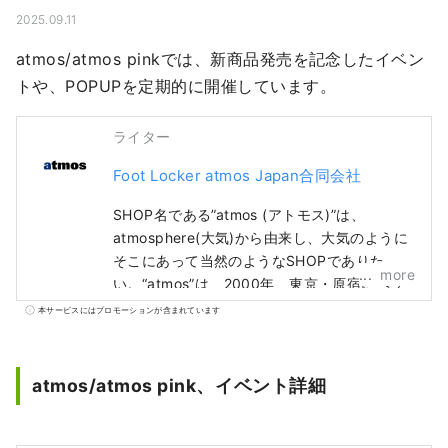
2025.09.11
atmos/atmos pinkでは、新商品発売を記念したイベン
トや、POPUPを定期的に開催しています。
ライター
Foot Locker atmos Japan合同会社
SHOP名である”atmos (アトモス)”は、
atmosphere(大気)から由来し、大気のように
そこにあって当然のようなSHOPでありた
more
い。“atmos”は、2000年、東京・原宿にヘッ
ドショップをオープン。ファッションとして
本サービスにはプロモーションが含まれています
のスニーカーをテーマに、店内はスニーカー
ウォールを設置。ナショナルブランドとのコ
ラボレーションやエクスクルーシブモデルを
atmos/atmos pink、イベント詳細
はじめ、最新プロダクトのテストローンチや
マーケティングなど東京のスニーカーカルチ
ャーを世界に向けて発信しています。