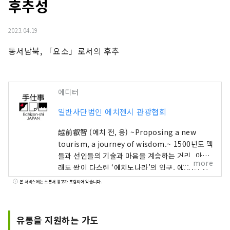
후추성
2023.04.19
동서남북, 「요소」로서의 후추
에디터
일반사단법인 에치젠시 관광협회
越前叡智 (에치 전, 응) ~Proposing a new
tourism, a journey of wisdom.~ 1500년도 맥
들과 선인들의 기술과 마음을 계승하는 거리. 아무
more
래도 왕이 다스린 ‘에치노나라’의 입구, 에치젠. 한
때 일본해 너머에서 최첨단 기술과 문화가 가장 먼
본 서비스에는 스폰서 광고가 포함되어 있습니다.
저 유입되어 일본의 깊은 제조의 기원이 된, 지혜의
집적지. 토지의 자연과 공생하는 전통적인 산업이
나 여기에서 사는 사람들 중에 인류가 다음 1000년
유통을 지원하는 가도
에 종사해 나가고 싶은 보편의 지혜가 숨쉬고 있습