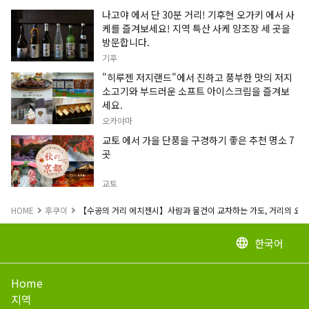
나고야 에서 단 30분 거리! 기후현 오가키 에서 사
케를 즐겨보세요! 지역 특산 사케 양조장 세 곳을
방문합니다.
기후
"히루젠 저지랜드"에서 진하고 풍부한 맛의 저지
소고기와 부드러운 소프트 아이스크림을 즐겨보
세요.
오카야마
교토 에서 가을 단풍을 구경하기 좋은 추천 명소 7
곳
교토
HOME
후쿠이
【수공의 거리 에치젠시】사람과 물건이 교차하는 가도, 거리의 요부
한국어
language
Home
지역