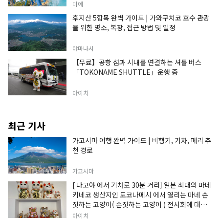
미에
후지산 5합목 완벽 가이드 | 가와구치코 호수 관광
을 위한 명소, 복장, 접근 방법 및 일정
야마나시
【무료】공항 섬과 시내를 연결하는 셔틀 버스
「TOKONAME SHUTTLE」운행 중
아이치
최근 기사
가고시마 여행 완벽 가이드 | 비행기, 기차, 페리 추
천 경로
가고시마
[ 나고야 에서 기차로 30분 거리] 일본 최대의 마네
키네코 생산지인 도코나메시 에서 열리는 마네 손
짓하는 고양이( 손짓하는 고양이 ) 전시회에 대한
정보입니다.
아이치