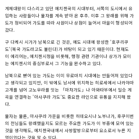
니다. 지금 이 땅에서, 국경이나 시공간을 넘어 교
계체대왕이 다스리고 있던 에치젠국의 시대부터, 서쪽의 도시에서 유
류하는 것으로 태어나는 미래가 있습니다. 빛을 찾
입하는 사람들이나 물자를 계속 받아 온 후추. 이후 그 왕래를 위해 가
는 새로운 탐구 여행. 환영합니다, 에치젠에.
도가 정비되어 가도를 따라 사원이나 상점이 늘어서 마을이 형성되어
갔다.
구 다케시 시가가 남북으로 긴 것은, 에도 시대에 왕성한 '호쿠리쿠
도'(북국 가도라고도 불린다)가 바탕이 되고 있기 때문이다. 현재도
이 에리어는, 에치젠시청을 비롯해, 행정 관련 기관이나 상가가 모이
는 에치젠시의 중심부로서 그 기능을 완수하고 있다.
남북으로 뻗어 있는 가도는 이미 무로마치 시대에는 만들어져 있었다
고 생각되고 있지만, 이 밖에도 남서에 위치하는 히로세에서 나카야마
고개를 넘어 고노우라를 잇는 「마차가도」나 아와타부에서 일승 계
곡을 연결하는 '아사쿠라 가도'도 중요한 라인으로 유통을 지지해 왔
다.
물자는 물론, 아사쿠라 가문을 비롯한 히데요시나 노부나가, 후쿠이번
의 전님들도 왕래했을지도 모르는 주요한 가도가 이 부중에 모여 있는
것을 생각해도, 에치젠국내에서 사방팔방으로부터 요소로서 누른 지
역이었다는 것을 알 수 있다.