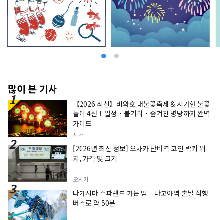
많이 본 기사
【2026 최신】비와호 대불꽃축제 & 시가현 불꽃
놀이 4선！일정・볼거리・숨겨진 명당까지 완벽
가이드
시가
[2026년 최신 정보] 오사카 난바역 코인 락커 위
치, 가격 및 크기
오사카
나가시마 스파랜드 가는 법｜나고야역 출발 직행
버스로 약 50분