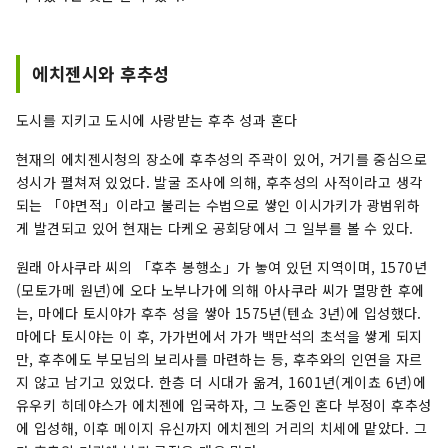
에치젠시와 후추성
도시를 지키고 도시에 사랑받는 후추 성과 혼다
현재의 에치젠시청의 장소에 후추성의 주곽이 있어, 거기를 중심으로
성시가 펼쳐져 있었다. 발굴 조사에 의해, 후추성의 사적이라고 생각
되는 「야면적」이라고 불리는 수법으로 쌓인 이시가키가 광범위하
게 발견되고 있어 현재는 다케오 공회당에서 그 일부를 볼 수 있다.
원래 아사쿠라 씨의 「후추 봉행소」가 놓여 있던 지역이며, 1570년
(모토가메 원년)에 오다 노부나가에 의해 아사쿠라 씨가 멸망한 후에
는, 마에다 토시야가 후추 성을 쌓아 1575년(텐쇼 3년)에 입성했다.
마에다 토시야는 이 후, 가가번에서 가가 백만석의 초석을 쌓게 되지
만, 후추에도 부모님의 보리사를 마련하는 등, 후추와의 인연을 자르
지 않고 남기고 있었다. 한층 더 시대가 옮겨, 1601년(게이쵸 6년)에
유우키 히데야스가 에치젠에 입국하자, 그 노중인 혼다 부정이 후추성
에 입성해, 이후 메이지 유신까지 에치젠의 거리의 치세에 맡았다. 그