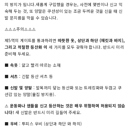
의 방지가 됩니다.새롭게 구입했을 경우는, 사전에 몇번이나 신고 익
숙해 두는 것, 또 양말은 쿠션성이 있는 조금 두꺼운 것을 신을 때 신
발 문지름을 막을 수 있습니다.
⚠️⚠️⚠️주의⚠️⚠️⚠️
제5역의 게이트를 통과하려면
따뜻한 옷, 상단과 하단 (재킷과 바지),
그리고 적절한 등산화 이
세 가지를 모두 갖춰야 합니다. 반드시 미리
준비해 두세요.
■
속옷
: 얇고 빨리 마르는 소재
■
셔츠
: 긴팔 등산 셔츠 등
■
신발 및 양말
: 발목까지 덮는 등산화 또는 트레킹화와 두껍고 쿠
션감 있는 양말(물집 방지용).
⚠️
운동화나 샌들을 신고 등산하는 것은 매우 위험하며 허용되지 않습
니다!
새 신발은 반드시 미리 길들여 주세요.
■
우비
: 투피스 우비 (상단과 하단 와 하의)