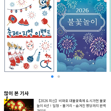
우러진 아름다운 풍경을 감상할 수 있습니다. 여름
에는 가와구치호 허브 페스티벌의 주요 행사장인 오
이시공원을 즐길 수 있으며, 가을에는 가와구치호
모미지 회랑에서 후지산과 단풍이 만들어내는 절경
을 감상할 수 있습니다. 겨울에는 후지산의 웅장한
전망과 함께 스키와 스노보드를 즐길 수 있는 후지
텐 스노 리조트가 있습니다. 최근에는 후지산의 웅
장한 자연 속에서 트레킹, 사이클링, 캠핑 등의 액티
비티를 즐기는 사람들도 증가하고 있습니다. 저희는
후지산 북쪽 기슭 가와구치호 지역을 거점으로, 후
지산의 자연을 활용한 테마파크 「후지 스바루랜
드」, 후지산 천연수를 사용하여 양조한 세계적인
평가를 받은 크래프트 맥주 「후지자쿠라 하이츠 맥
주」, 후지산 기슭 지하 1,000m에서 솟아나는 천
연 온천 「후지 조보노유 유라리」, 그리고 웅장한
후지산 전망과 함께 겨울 스포츠를 즐길 수 있는
「후지텐 스노 리조트」를 운영하고 있습니다. 앞
으로도 후지산 북쪽 기슭 가와구치호 지역에서 사계
절에 따라 변화하는 후지산의 아름다움을 전해드리
많이 본 기사
겠습니다.
【2026 최신】비와호 대불꽃축제 & 시가현 불꽃
놀이 4선！일정・볼거리・숨겨진 명당까지 완벽
가이드