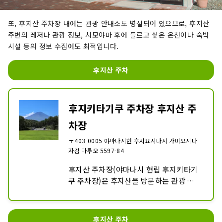
또, 후지산 주차장 내에는 관광 안내소도 병설되어 있으므로, 후지산
주변의 레저나 관광 정보, 시모야마 후에 들르고 싶은 온천이나 숙박
시설 등의 정보 수집에도 최적입니다.
후지산 주차
후지키타기쿠 주차장 후지산 주
차장
〒403-0005 야마나시현 후지요시다시 가미요시다
자검 마루오 5597-84
후지산 주차장(야마나시 현립 후지키타기
쿠 주차장)은 후지산을 방문하는 관광 여
행자의 편리한 증진을 도모함과 동시에, 후
지키타기쿠 지역의 관광의 진흥에 공헌하
는 것을 목적으로 한 대형 주차장입니다.

후지산 주차