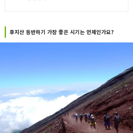
고 있습니다. 저희는 후지산 북쪽 기슭 가와구치호
지역을 거점으로, 후지산의 자연을 활용한 테마파
크 「후지 스바루랜드」, 후지산 천연수를 사용하
여 양조한 세계적인 평가를 받은 크래프트 맥주
후지산 등반하기 가장 좋은 시기는 언제인가요?
「후지자쿠라 하이츠 맥주」, 후지산 기슭 지하
1,000m에서 솟아나는 천연 온천 「후지 조보노유
유라리」, 그리고 웅장한 후지산 전망과 함께 겨울
스포츠를 즐길 수 있는 「후지텐 스노 리조트」를
운영하고 있습니다. 앞으로도 후지산 북쪽 기슭 가
와구치호 지역에서 사계절에 따라 변화하는 후지산
의 아름다움을 전해드리겠습니다.