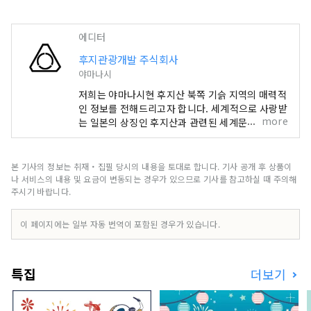
에디터
후지관광개발 주식회사
야마나시
저희는 야마나시현 후지산 북쪽 기슭 지역의 매력적
인 정보를 전해드리고자 합니다. 세계적으로 사랑받
more
는 일본의 상징인 후지산과 관련된 세계문화유산도
함께 소개해 드립니다. 야마나시현 후지산 북쪽에
위치한 후지 5호 지역은 풍부한 자연환경을 자랑하
는 곳으로, 모토스호, 쇼지호, 사이호, 가와구치호,
본 기사의 정보는 취재・집필 당시의 내용을 토대로 합니다. 기사 공개 후 상품이
야마나카호 등 다섯 개의 호수로 이루어져 있습니
나 서비스의 내용 및 요금이 변동되는 경우가 있으므로 기사를 참고하실 때 주의해
다. 유네스코 세계문화유산 「후지산 – 신앙의 대상
주시기 바랍니다.
이자 예술적 영감의 원천」은 기타구치 혼구 후지센
겐 신사, 가와구치 아사마 신사, 후지 오무로 센겐 신
이 페이지에는 일부 자동 번역이 포함된 경우가 있습니다.
사와 같은 역사적인 신사들과 천연기념물인 오시노
핫카이 등 다양한 구성 자산으로 이루어져 있으며,
일부는 시즈오카현에도 위치하고 있습니다. 관광 명
특집
더보기
소로 유명한 후지산 기슭에는 사계절 내내 다양한
볼거리가 있습니다. 봄에는 아라쿠라야마 센겐공원
에서 후지산, 벚꽃, 그리고 5층 탑인 주레이토가 어