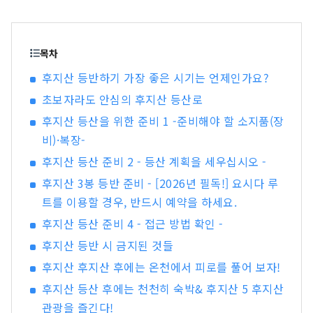
랑하는 곳으로, 모토스호, 쇼지호, 사이호, 가와구
치호, 야마나카호 등 다섯 개의 호수로 이루어져 있
습니다. 유네스코 세계문화유산 「후지산 – 신앙의
대상이자 예술적 영감의 원천」은 기타구치 혼구
목차
후지센겐 신사, 가와구치 아사마 신사, 후지 오무로
후지산 등반하기 가장 좋은 시기는 언제인가요?
센겐 신사와 같은 역사적인 신사들과 천연기념물인
초보자라도 안심의 후지산 등산로
오시노 핫카이 등 다양한 구성 자산으로 이루어져
있으며, 일부는 시즈오카현에도 위치하고 있습니
후지산 등산을 위한 준비 1 -준비해야 할 소지품(장
다. 관광 명소로 유명한 후지산 기슭에는 사계절 내
비)·복장-
내 다양한 볼거리가 있습니다. 봄에는 아라쿠라야
후지산 등산 준비 2 - 등산 계획을 세우십시오 -
마 센겐공원에서 후지산, 벚꽃, 그리고 5층 탑인 주
레이토가 어우러진 아름다운 풍경을 감상할 수 있
후지산 3봉 등반 준비 - [2026년 필독!] 요시다 루
습니다. 여름에는 가와구치호 허브 페스티벌의 주
트를 이용할 경우, 반드시 예약을 하세요.
요 행사장인 오이시공원을 즐길 수 있으며, 가을에
후지산 등산 준비 4 - 접근 방법 확인 -
는 가와구치호 모미지 회랑에서 후지산과 단풍이
만들어내는 절경을 감상할 수 있습니다. 겨울에는
후지산 등반 시 금지된 것들
후지산의 웅장한 전망과 함께 스키와 스노보드를
후지산 후지산 후에는 온천에서 피로를 풀어 보자!
즐길 수 있는 후지텐 스노 리조트가 있습니다. 최근
후지산 등산 후에는 천천히 숙박& 후지산 5 후지산
에는 후지산의 웅장한 자연 속에서 트레킹, 사이클
관광을 즐긴다!
링, 캠핑 등의 액티비티를 즐기는 사람들도 증가하