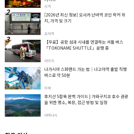
시가
[2026년 최신 정보] 오사카 난바역 코인 락커 위
치, 가격 및 크기
오사카
【무료】공항 섬과 시내를 연결하는 셔틀 버스
「TOKONAME SHUTTLE」운행 중
아이치
나가시마 스파랜드 가는 법｜나고야역 출발 직행
버스로 약 50분
미에
후지산 5합목 완벽 가이드 | 가와구치코 호수 관광
을 위한 명소, 복장, 접근 방법 및 일정
야마나시