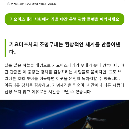
분, 아침 워킹이나 러닝 코스에도 추천합니다. 또,
본 서비스에는 스폰서 광고가 포함되어 있습니다.
교토를 잘 아는 컨시어지가 상주하고 있어, 관광이
나 식사처, 전통 공예의 체험 등에 대해서도 부담없
기요미즈데라 사원에서 가을 야간 특별 관람 플랜을 예약하세요
이 상담할 수 있습니다. 벚꽃이나 단풍의 시즌에는
전세로 감상할 수 있는 특별한 투어도 등장. 객실은
평균 42㎡로 큰 가방이 있어도 여유의 넓이, 느긋하
게 편안한 소파도 완비되어 있습니다. 서양식・철
기요미즈사의 조명무대는 환상적인 세계를 만들어낸
판구이・교회석・중국요리・바라운지와 관내의
다.
레스토랑도 충실하고 있어, 그 중에서도 와규를 눈
앞에서 구워내는 카운터 스타일의 철판구이가 인
칠흑 같은 하늘을 배경으로 기요미즈데라의 무대가 솟아 있습니다. 야
기. 음식과 교토 같은 체험 등 교토의 모든 것을 어
간 관람은 이 웅장한 경치를 감상하려는 사람들로 붐비지만, 교토 브
레인지 할 수있는 호텔입니다.
라이튼 호텔 투어를 이용하면 이곳을 온전히 독차지할 수 있습니다.
아름다운 경치를 감상하고, 기념사진을 찍으며, 시간이나 다른 사람에
신경 쓰지 않고 여유로운 시간을 보낼 수 있습니다.