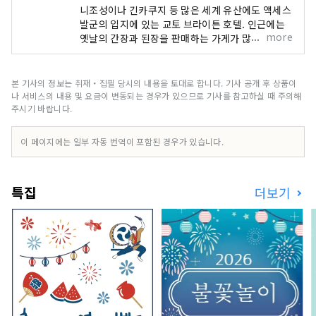
니조성이나 긴카쿠지 등 많은 세계 유산에도 액세스
발군의 입지에 있는 교토 브라이튼 호텔. 인근에는
more
옛날의 간장과 된장을 판매하는 가게가 많아 쇼핑도
즐길 수 있습니다. 교토고쇼까지는 도보 약 5분, 아
침 워킹이나 러닝 코스에도 추천합니다. 또, 교토를
잘 아는 컨시어지가 상주하고 있어, 관광이나 식사
본 기사의 정보는 취재・집필 당시의 내용을 토대로 합니다. 기사 공개 후 상품이
처, 전통 공예의 체험 등에 대해서도 부담없이 상담
나 서비스의 내용 및 요금이 변동되는 경우가 있으므로 기사를 참고하실 때 주의해
할 수 있습니다. 벚꽃이나 단풍의 시즌에는 전세로
주시기 바랍니다.
감상할 수 있는 특별한 투어도 등장. 객실은 평균 42
㎡로 큰 가방이 있어도 여유의 넓이, 느긋하게 편안
이 페이지에는 일부 자동 번역이 포함된 경우가 있습니다.
한 소파도 완비되어 있습니다. 서양식・철판구이・
교회석・중국요리・바라운지와 관내의 레스토랑도
충실하고 있어, 그 중에서도 와규를 눈앞에서 구워
특집
더보기
내는 카운터 스타일의 철판구이가 인기. 음식과 교
토 같은 체험 등 교토의 모든 것을 어레인지 할 수있
는 호텔입니다.