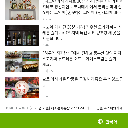
[ 나고야 에서 기차로 30분 거리] 일본 최대의 마네
키네코 생산지인 도코나메시 에서 열리는 마네 손
짓하는 고양이( 손짓하는 고양이 ) 전시회에 대한
정보입니다.
아이치
나고야 에서 단 30분 거리! 기후현 오가키 에서 사
케를 즐겨보세요! 지역 특산 사케 양조장 세 곳을
방문합니다.
기후
"히루젠 저지랜드"에서 진하고 풍부한 맛의 저지
소고기와 부드러운 소프트 아이스크림을 즐겨보
세요.
오카야마
교토 에서 가을 단풍을 구경하기 좋은 추천 명소 7
곳
교토
HOME
교토
[2025년 가을] 세계문화유산 기요미즈데라의 조명을 프라이빗하게 
한국어
language