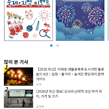
많이 본 기사
【2026 최신】비와호 대불꽃축제 & 시가현 불꽃
놀이 4선！일정・볼거리・숨겨진 명당까지 완벽
가이드
시가
[2026년 최신 정보] 오사카 난바역 코인 락커 위
치, 가격 및 크기
오사카