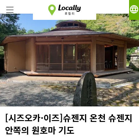
language
[시즈오카·이즈]슈젠지 온천 슈젠지
안쪽의 원호마 기도