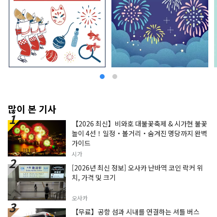
많이 본 기사
【2026 최신】비와호 대불꽃축제 & 시가현 불꽃
놀이 4선！일정・볼거리・숨겨진 명당까지 완벽
가이드
시가
[2026년 최신 정보] 오사카 난바역 코인 락커 위
치, 가격 및 크기
오사카
【무료】공항 섬과 시내를 연결하는 셔틀 버스