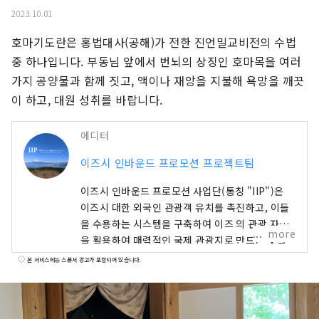
2023.10.01
호마기도란은 홍법대사(공해)가 전한 진언밀교비전의 수법 
중 하나입니다. 부동님 앞에서 번뇌의 상징인 호마목을 여러
가지 공양물과 함께 짓고, 액이나 재앙을 지불해 욕망을 깨끗
이 하고, 대원 성취를 바랍니다.
에디터
이즈시 인바운드 프로모션 프로젝트팀
이즈시 인바운드 프로모션 사업단(통칭 "IIP")은
이즈시 대한 외국인 관광객 유치를 촉진하고, 이들
을 수용하는 시스템을 구축하여 이즈 의 관광 자원
more
을 활용하여 매력적인 국제 관광지로 만드는 것을
목표로 설립된 조직입니다. 이즈시 풍부한 자연과
본 서비스에는 스폰서 광고가 포함되어 있습니다.
농업을 자랑하며, 온천, 해변, 산악 지역 등 다양한
관광 명소를 보유하고 있습니다. 도쿄 에서 기차로
약 2시간 거리에 있어 접근성이 뛰어나 당일치기 여