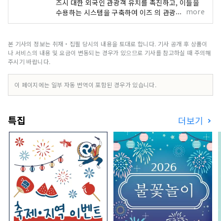
즈시 대한 외국인 관광객 유치를 촉진하고, 이들을
more
수용하는 시스템을 구축하여 이즈 의 관광 자원을
활용하여 매력적인 국제 관광지로 만드는 것을 목표
로 설립된 조직입니다. 이즈시 풍부한 자연과 농업
을 자랑하며, 온천, 해변, 산악 지역 등 다양한 관광
본 기사의 정보는 취재・집필 당시의 내용을 토대로 합니다. 기사 공개 후 상품이
명소를 보유하고 있습니다. 도쿄 에서 기차로 약 2
나 서비스의 내용 및 요금이 변동되는 경우가 있으므로 기사를 참고하실 때 주의해
시간 거리에 있어 접근성이 뛰어나 당일치기 여행이
주시기 바랍니다.
나 주말 여행으로 이상적인 곳입니다. [표지 이미지
에 대한 참고 사항] 표지 사진은 이즈시 색칠하는 사
이 페이지에는 일부 자동 번역이 포함된 경우가 있습니다.
진 콘테스트에서 수상한 작품입니다. 사진작가: 오
지마 히로키 제목: "빛의 눈을 색칠하다" 표지 이미
지의 무단 사용 및 복제를 금지합니다. 표지 이미지
특집
더보기
사용에 대한 자세한 내용은 이즈시 관광정보 웹사이
트를 확인하세요.