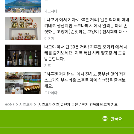
가고시마
[ 나고야 에서 기차로 30분 거리] 일본 최대의 마네
키네코 생산지인 도코나메시 에서 열리는 마네 손
짓하는 고양이( 손짓하는 고양이 ) 전시회에 대한
정보입니다.
아이치
나고야 에서 단 30분 거리! 기후현 오가키 에서 사
케를 즐겨보세요! 지역 특산 사케 양조장 세 곳을
방문합니다.
기후
"히루젠 저지랜드"에서 진하고 풍부한 맛의 저지
소고기와 부드러운 소프트 아이스크림을 즐겨보
세요.
오카야마
HOME
시즈오카
[시즈오카·이즈]슈젠지 온천 슈젠지 안쪽의 원호마 기도
한국어
language