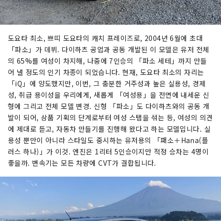
도요타 최소, 쁘띠 도요타의 캐치 프레이즈로, 2004년 6월에 초대
「파소」가 데뷔. 다이하츠 공업과 공동 개발된 이 모델은 유저 전체
의 65%를 여성이 차지해, 나중에 7인승의 「파소 세테」까지 만들
어 낼 정도의 인기 차종이 되었습니다. 현재, 도요타 최소의 자리는
「iQ」에 양도했지만, 이번, 그 충분한 거주성과 높은 실용성, 경제
성, 취급 용이성을 우리에게, 새롭게 「여성용」을 전면에 내세운 신
형에 그리고 전체 모델 변경. 신형 「파소」도 다이하츠와의 공동 개
발이 되어, 상품 기획의 단계로부터 여성 스탭을 섞는 등, 여성의 의견
에 제대로 듣고, 자동차 만들기를 진행해 왔다고 하는 모델입니다. 실
용성 뿐만이 아니라 스타일도 중시하는 유저용의 「패소＋Hana(플
러스 하나)」가 이것. 엔진은 1리터 5인승이지만 적정 승차는 4명이
좋을까. 변속기는 모든 차량에 CVT가 결합됩니다.