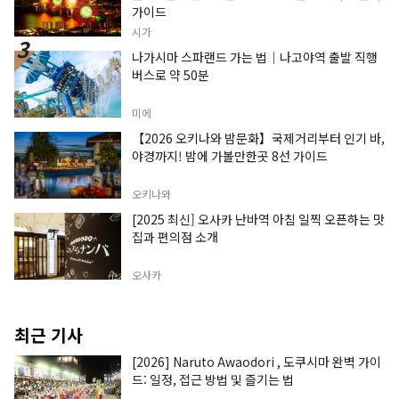
가이드
시가
나가시마 스파랜드 가는 법｜나고야역 출발 직행
버스로 약 50분
미에
【2026 오키나와 밤문화】국제거리부터 인기 바,
야경까지! 밤에 가볼만한곳 8선 가이드
오키나와
[2025 최신] 오사카 난바역 아침 일찍 오픈하는 맛
집과 편의점 소개
오사카
최근 기사
[2026] Naruto Awaodori , 도쿠시마 완벽 가이
드: 일정, 접근 방법 및 즐기는 법