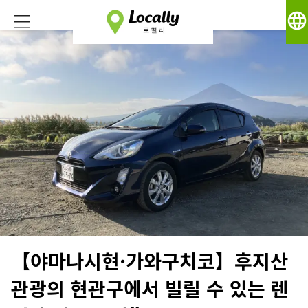
language
【야마나시현·가와구치코】후지산
관광의 현관구에서 빌릴 수 있는 렌