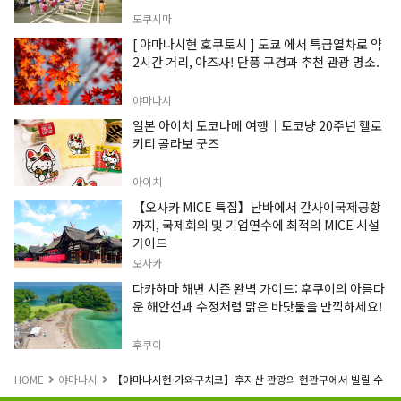
도쿠시마
[ 야마나시현 호쿠토시 ] 도쿄 에서 특급열차로 약
2시간 거리, 아즈사! 단풍 구경과 추천 관광 명소.
야마나시
일본 아이치 도코나메 여행｜토코냥 20주년 헬로
키티 콜라보 굿즈
아이치
【오사카 MICE 특집】난바에서 간사이국제공항
까지, 국제회의 및 기업연수에 최적의 MICE 시설
가이드
오사카
다카하마 해변 시즌 완벽 가이드: 후쿠이의 아름다
운 해안선과 수정처럼 맑은 바닷물을 만끽하세요!
후쿠이
HOME
야마나시
【야마나시현·가와구치코】후지산 관광의 현관구에서 빌릴 수 있는