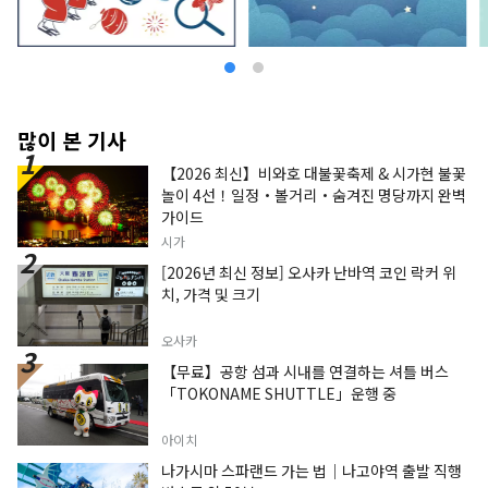
많이 본 기사
【2026 최신】비와호 대불꽃축제 & 시가현 불꽃
놀이 4선！일정・볼거리・숨겨진 명당까지 완벽
가이드
시가
[2026년 최신 정보] 오사카 난바역 코인 락커 위
치, 가격 및 크기
오사카
【무료】공항 섬과 시내를 연결하는 셔틀 버스
「TOKONAME SHUTTLE」운행 중
아이치
나가시마 스파랜드 가는 법｜나고야역 출발 직행