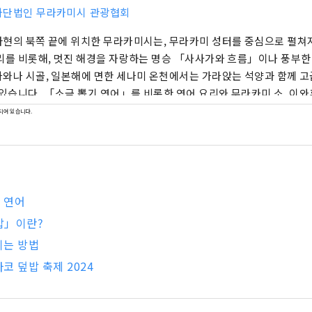
사단법인 무라카미시 관광협회
현의 북쪽 끝에 위치한 무라카미시는, 무라카미 성터를 중심으로 펼쳐
리를 비롯해, 멋진 해경을 자랑하는 명승 「사사가와 흐름」이나 풍부한
와나 시골, 일본해에 면한 세나미 온천에서는 가라앉는 석양과 함께 고
 있습니다. 「소금 뽑기 연어」를 비롯한 연어 요리와 무라카미 소, 이
무라카미에서 밖에 맛볼 수 없는 맛도 가득합니다. 역사와 전통, 풍부한 
되어 있습니다.
미의 매력을 소개합니다.
 연어
밥」이란?
기는 방법
코 덮밥 축제 2024