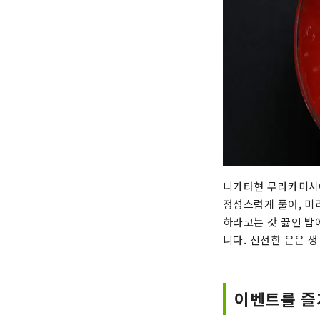
니가타현 무라카미시에
정성스럽게 풀어, 미
하라코는 갓 끓인 밥
니다. 신선한 은은 
이벤트를 즐