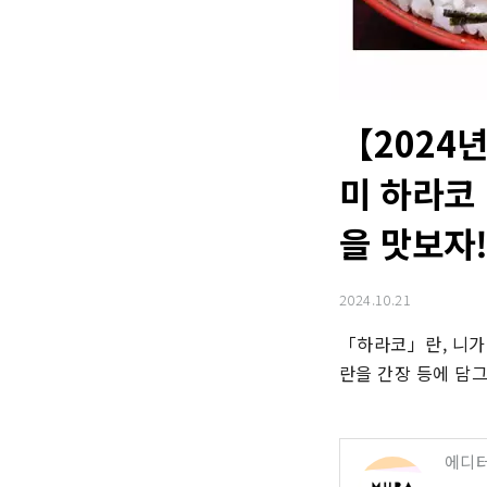
【2024
미 하라코
을 맛보자
2024.10.21
「하라코」란, 니가
란을 간장 등에 담그
에디