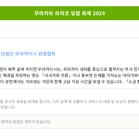
무라카미 하라코 덮밥 축제 2024
단법인 무라카미시 관광협회
현의 북쪽 끝에 위치한 무라카미시는, 무라카미 성터를 중심으로 펼쳐지는 역사 정
멋진 해경을 자랑하는 명승 「사사가와 흐름」이나 풍부한 은혜를 가져오는 야마가와나
나미 온천에서는 가라앉는 석양과 함께 고급 치유 시간을 보낼 수 있습니다. 「소금
요리와 무라카미 소, 이와후네산 코시히카리 등, 무라카미에서 밖에 맛볼 수 없는 맛
 풍부한 자연과 미식의 거리·무라카미의 매력을 소개합니다.
필 당시의 내용을 토대로 합니다. 기사 공개 후 상품이나 서비스의 내용 및 요금이 변동
 바랍니다.
 번역이 포함된 경우가 있습니다.