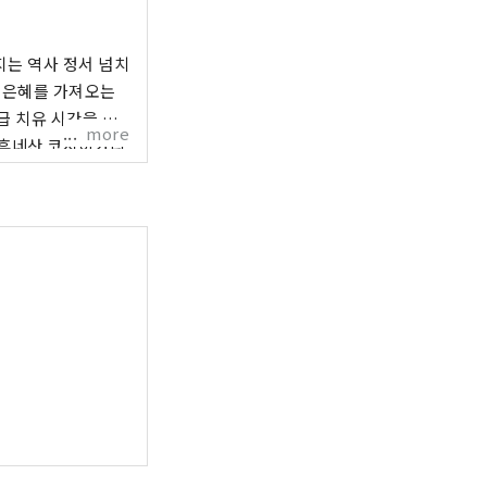
지는 역사 정서 넘치
 은혜를 가져오는
급 치유 시간을 보
more
와후네산 코시히카리
자연과 미식의 거리·