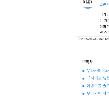
일반
니가타
는 거
야마가
낼 수
등, 
본 서비스에는 스폰서 광고가 포함
무라카
목차
무라카미시와
「하라코 덮
이벤트를 즐
무라카미 하라