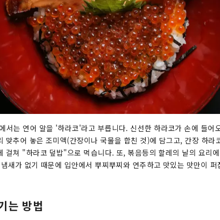
서는 연어 알을 '하라코'라고 부릅니다. 신선한 하라코가 손에 들어
리 맞추어 놓은 조미액(간장이나 국물을 합친 것)에 담그고, 간장 하라
에 걸쳐 "하라코 덮밥"으로 먹습니다. 또, 볶음등의 할레의 날의 요리
생 냄새가 없기 때문에 입안에서 뿌찌뿌찌와 연주하고 맛있는 맛만이 퍼
기는 방법