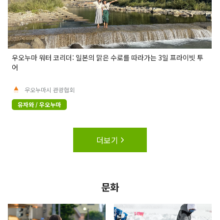
우오누마 워터 코리더: 일본의 맑은 수로를 따라가는 3일 프라이빗 투
어
우오누마시 관광협회
유자와 / 우오누마
더보기
문화