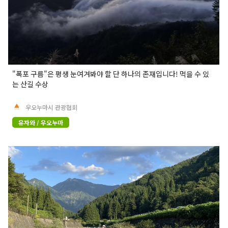
"폭포 구름"은 평생 눈여겨봐야 할 단 하나의 존재입니다! 먹을 수 있
는 산길 수상
우오누마시 관광협회
유자와 / 우오누마