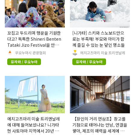
꼬집고 두드리며 행운을 기원한
[니가타] 스키와 스노보드만으
다고? 독특한 Shineri Benten
로는 부족해! 부모와 아이가 함
Tataki Jizo Festival을 만나
께 즐길 수 있는 눈 덮인 명소들
보세요
우오누마시 관광협회
에치고츠마리 미술 트리엔날레
유자와 / 우오누마
유자와 / 우오누마
에치고츠마리 미술 트리엔날레
【장인의 거리 연삼조】창고를
에 대해 들어보셨나요? 니가타
기점으로 태어나는 만남, 연결을
현 사토야마 지역에서 20년 넘
쌓아, 제조의 매력을 세계에 발