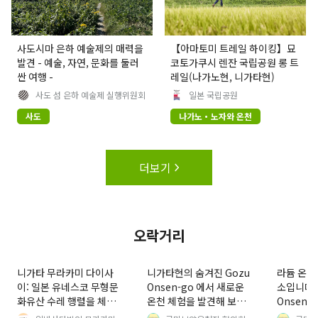
사도시마 은하 예술제의 매력을
【아마토미 트레일 하이킹】묘
발견 - 예술, 자연, 문화를 둘러
코토가쿠시 렌잔 국립공원 롱 트
싼 여행 -
레일(나가노현, 니가타현)
사도 섬 은하 예술제 실행위원회
일본 국립공원
사도
나가노・노자와 온천
더보기
오락거리
니가타 무라카미 다이사
니가타현의 숨겨진 Gozu
라듐 온천
이: 일본 유네스코 무형문
Onsen-go 에서 새로운
소입니다!
화유산 수레 행렬을 체험
온천 체험을 발견해 보세
Onsen-g
하다
요. 추천 숙소와 당일치기
온천 명소