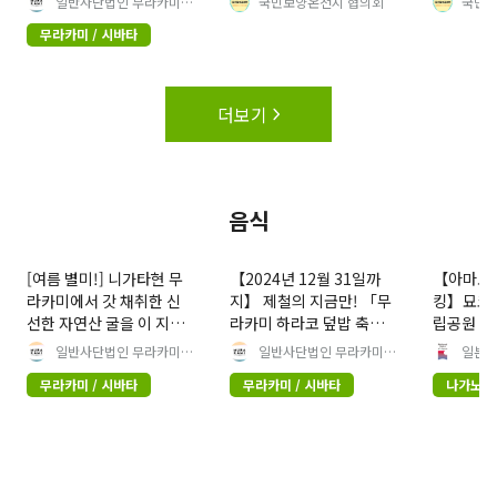
일반사단법인 무라카미시
국민보양온천지 협의회
국민보
관광협회
온천을 소개해 드립니다!
가이드.
무라카미 / 시바타
더보기
음식
[여름 별미!] 니가타현 무
【2024년 12월 31일까
【아마토미
라카미에서 갓 채취한 신
지】 제철의 지금만! 「무
킹】묘코토
선한 자연산 굴을 이 지역
라카미 하라코 덮밥 축
립공원 롱
에서 즐겨보세요!
제」에서 무라카미 명물
현, 니가타
일반사단법인 무라카미시
일반사단법인 무라카미시
일본 
관광협회
관광협회
하라코 덮밥을 맛보자!
무라카미 / 시바타
무라카미 / 시바타
나가노・