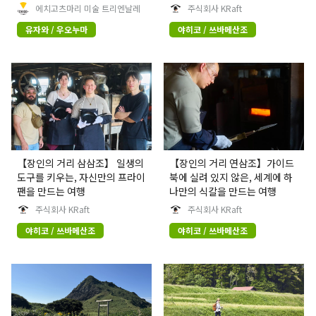
게 개최되어 온 예술 축제를 소
신
에치고츠마리 미술 트리엔날레
주식회사 KRaft
개합니다.
유자와 / 우오누마
야히코 / 쓰바메산조
【장인의 거리 삼삼조】 일생의
【장인의 거리 연삼조】가이드
도구를 키우는, 자신만의 프라이
북에 실려 있지 않은, 세계에 하
팬을 만드는 여행
나만의 식칼을 만드는 여행
주식회사 KRaft
주식회사 KRaft
야히코 / 쓰바메산조
야히코 / 쓰바메산조