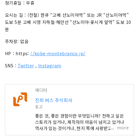
정기휴일：무휴
오시는 길：(전철) 한큐 “고베 산노미야역” 또는 JR “산노미야역”
도보 5분 고베 시영 지하철·해안선 “산노미야·꽃시계 앞역” 도보 10
분
주차장: 없음
HP：https:
//kobe-montebranco.jp/
SNS :
Twitter
,
Instagram
에디터
진희 버스 주식회사
효고
좋은 것, 좋은 경험이란 무엇입니까? 전하고 싶은
스토리가 있거나, 제작자의 마음이 넘치고 있거나
more
역사가 있는 것이거나, 현지 쪽에 사랑받고 있다고
많이 특징은 들 수 있습니다. 굉장한 물건이나 체험