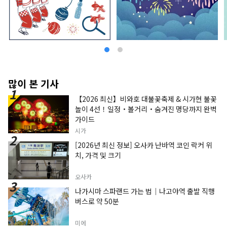
많이 본 기사
【2026 최신】비와호 대불꽃축제 & 시가현 불꽃
놀이 4선！일정・볼거리・숨겨진 명당까지 완벽
가이드
시가
[2026년 최신 정보] 오사카 난바역 코인 락커 위
치, 가격 및 크기
오사카
나가시마 스파랜드 가는 법｜나고야역 출발 직행
버스로 약 50분
미에