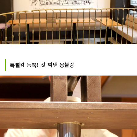
특별감 듬뿍! 갓 짜낸 몽블랑