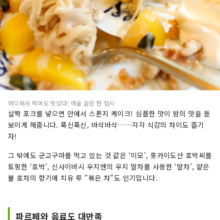
어디에서 먹어도 맛있다! 예술 같은 한 접시
살짝 포크를 넣으면 안에서 스폰지 케이크! 심플한 맛이 밤의 맛을 돋
보이게 해줍니다. 푹신푹신, 바삭바삭……각각 식감의 차이도 즐기
자!
그 밖에도 군고구마를 먹고 있는 것 같은 ‘이모’, 홋카이도산 호박씨를
토핑한 ‘호박’, 신사이바시 우지엔의 우지 말차를 사용한 ‘말차’, 얕은
불 호차의 향기에 치유 루 "볶은 차"도 인기입니다.
파르페와 음료도 대만족