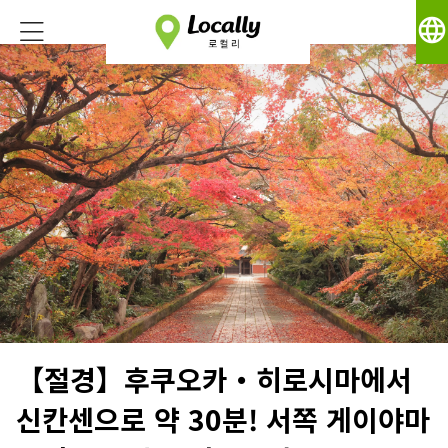
language
【절경】후쿠오카・히로시마에서
신칸센으로 약 30분! 서쪽 게이야마