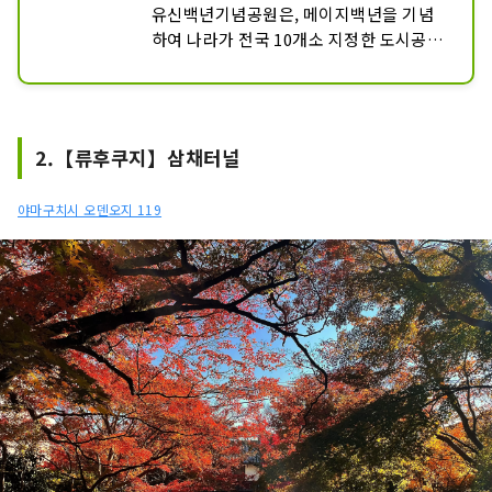
유신백년기념공원은, 메이지백년을 기념
하여 나라가 전국 10개소 지정한 도시공원
의 하나로, “교류”와 “이코이의 오픈 스페
이스”가 되어 있습니다. 2011년에 개최되
는 「맛있지 않아!야마구치 국체・야마구
치 대회(전국 장애인 스포츠 대회)」를 향
2.【류후쿠지】삼채터널
해 개축된 육상 경기장 시작해, 체육관, 야
외 음악당 등 스포츠 문화의 거점입니다.

야마구치시 오덴오지 119
원내에 있는 사계절의 꽃으로 물들여지는 
「기념탑 화단」, 「침상 화단」에는 많
은 꽃의 애호가가 방문합니다. 또, 야마구
치현과 우호 관계에 있는 중국 산동성으로
부터 증정된 「공자 안단 강학상」(공자가 
5명의 제자에 강의하고 있다)이 있는 광장
은, 스케치 대회에 최적입니다. 「보트 연
못」에서는 백조나 철새도 가까이서 볼 수 
있습니다.