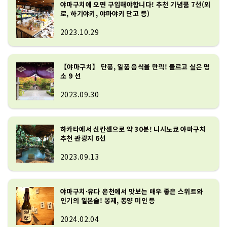
인·나카하라 나카야의 시 「귀향」의 일
야마구치에 오면 구입해야합니다! 추천 기념품 7선(외
로, 하기야키, 야마야키 단고 등)
절을 새긴 시비, 일시 유다 온천에 살았던 
배우인 타네다 야마토가 불의 비석 등이 서
2023.10.29
서 유다 온천과 함께 새겨진 역사를 접할 
수 있습니다.

또, 공원 내에는 무료로 이용할 수 있는 족
【야마구치】 단풍, 일품 음식을 만끽! 들르고 싶은 명
탕이나, 유다 온천만의 흰 여우의 형태를 
소 9 선
한 놀이기구가 있어, 아이의 놀이 소리가 
2023.09.30
울리는 가운데, 시민이나 관광객의 사람들
의 교류나 휴식의 장소가 되어 있습니다.
하카타에서 신칸센으로 약 30분! 니시노쿄 야마구치
추천 관광지 6선
2023.09.13
야마구치·유다 온천에서 맛보는 매우 좋은 스위트와
인기의 일본술! 봉제, 동양 미인 등
2024.02.04