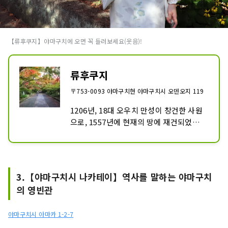
【류후쿠지】야마구치에 오면 꼭 들러보세요(웃음)!
류후쿠지
〒753-0093 야마구치현 야마구치시 오덴오지 119
1206년, 18대 오우치 만성이 창건한 사원
으로, 1557년에 현재의 땅에 재건되었습
니다.

본당은 무로마치 시대의 대표적인 사원 건
축으로서 국가의 중요문화재로 지정되어 
있습니다.

3.【야마구치시 나카테이】역사를 말하는 야마구치
구내의 자료관에는 귀중한 자료가 늘어서 
의 영빈관
있습니다.

야마구치시 아마카 1-2-7
11월 중순~하순의 단풍 시즌은, 붉게 물든 
모미지의 참배길에 많은 사람이 방문합니