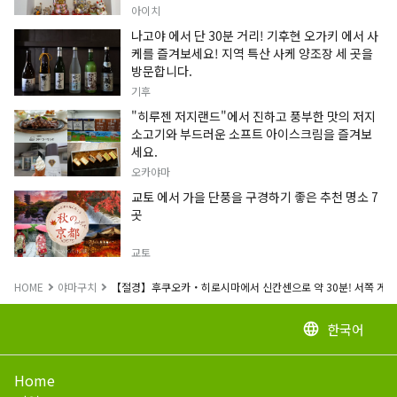
정보입니다.
아이치
나고야 에서 단 30분 거리! 기후현 오가키 에서 사
케를 즐겨보세요! 지역 특산 사케 양조장 세 곳을
방문합니다.
기후
"히루젠 저지랜드"에서 진하고 풍부한 맛의 저지
소고기와 부드러운 소프트 아이스크림을 즐겨보
세요.
오카야마
교토 에서 가을 단풍을 구경하기 좋은 추천 명소 7
곳
교토
HOME
야마구치
【절경】후쿠오카・히로시마에서 신칸센으로 약 30분! 서쪽 게이야
한국어
language
Home