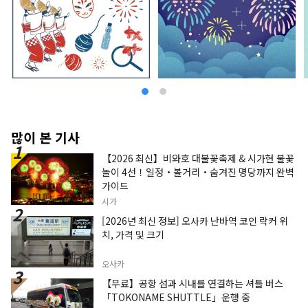
많이 본 기사
【2026 최신】비와호 대불꽃축제 & 시가현 불꽃
놀이 4선！일정・볼거리・숨겨진 명당까지 완벽
가이드
시가
[2026년 최신 정보] 오사카 난바역 코인 락커 위
치, 가격 및 크기
오사카
【무료】공항 섬과 시내를 연결하는 셔틀 버스
「TOKONAME SHUTTLE」운행 중