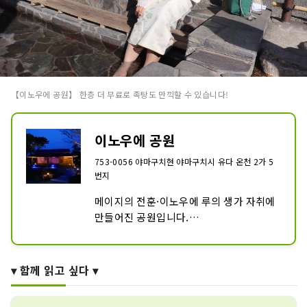
【이노우에 공원】 한층 더 무료로 족탕도 만끽할 수 있습니다!
이노우에 공원
753-0056 야마구치현 야마구치시 유다 온천 2가 5
번지
메이지의 전훈·이노우에 루의 생가 자취에 
만들어진 공원입니다.

이곳은 에도막부 말기에 교토의 정변으로 
도락해 온 산조미 츄라 칠경의 숙소도 되었
습니다. 원내에는 이노우에 루의 동상이나 
▾ 함께 읽고 싶다 ▾
실미가 숙소에 대고 있는 건물을 재현하여 
지어진 「무원정」, 유다 온천 태생의 시