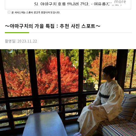
more
SL 야마구치 호를 만나러 간다. - 여유롭게 유다 온
천을 즐기십시오. 북쪽은 중국산지, 남쪽은 세토내
본 서비스에는 스폰서 광고가 포함되어 있습니다.
해의 대자연을 대만끽해 본다. 당신이 끌리는 장소
를 방문하면, 마음껏 보고, 느끼고, 체험해 보세요.
～야마구치의 가을 특집：추천 사진 스포트～
당신이 생각하는대로, 마음대로 "부라리"라고 보내
는 야마구치의 여행에.
촬영일: 2023.11.22