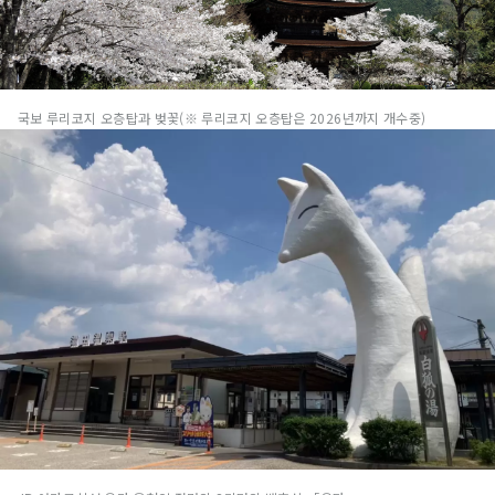
국보 루리코지 오층탑과 벚꽃(※ 루리코지 오층탑은 2026년까지 개수중)