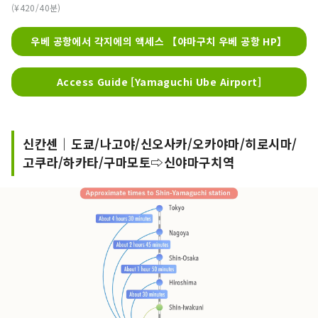
(¥420/40분)
우베 공항에서 각지에의 액세스 【야마구치 우베 공항 HP】
Access Guide [Yamaguchi Ube Airport]
신칸센｜도쿄/나고야/신오사카/오카야마/히로시마/
고쿠라/하카타/구마모토⇨신야마구치역