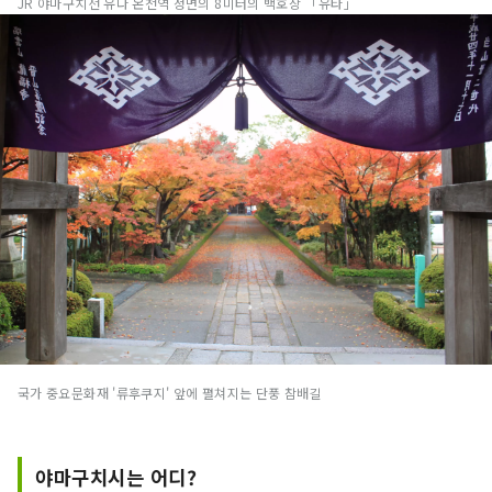
JR 야마구치선 유다 온천역 정면의 8미터의 백호상 「유타」
국가 중요문화재 '류후쿠지' 앞에 펼쳐지는 단풍 참배길
야마구치시는 어디?