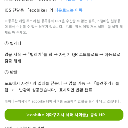
iOS 단말용 「ecobike」의
다운로드는 이쪽
※등록한 메일 주소에 본 등록용의 URL을 수신할 수 없는 경우, 스팸메일 설정등
에 의해 수신할 수 없는 경우가 있습니다. 「URL 첨부 메일 거부 설정」을 설정 해
제로 해 주세요.
② 빌리다
앱을 시작 → "빌리기"를 탭 → 자전거 QR 코드를로드 → 자동으로
잠금 해제
③ 반환
포트에서 자전거의 열쇠를 닫는다 → 앱을 기동 → 「돌려주기」를
탭 → 「반환에 성공했습니다」표시되면 반환 완료
※야마구치시외의 ecobike 쉐어 사이클 포트에의 반환은 불가가 되고 있습니다.
「ecobike 야마구치시 쉐어 사이클」공식 HP