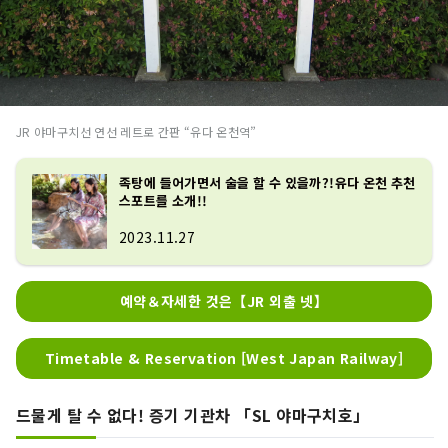
JR 야마구치선 연선 레트로 간판 “유다 온천역”
족탕에 들어가면서 술을 할 수 있을까?!유다 온천 추천
스포트를 소개!!
2023.11.27
예약＆자세한 것은【JR 외출 넷】
Timetable & Reservation [West Japan Railway]
드물게 탈 수 없다! 증기 기관차 「SL 야마구치호」