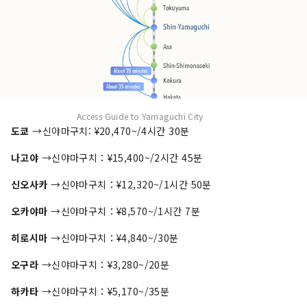
Access Guide to Yamaguchi City
도쿄
→신야마구치: ¥20,470~/4시간 30분
나고야
→신야마구치：¥15,400~/2시간 45분
신오사카
→신야마구치：¥12,320~/1시간 50분
오카야마
→신야마구치：¥8,570~/1시간 7분
히로시마
→신야마구치：¥4,840~/30분
오구라
→신야마구치：¥3,280~/20분
하카타
→신야마구치：¥5,170~/35분