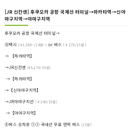
[JR 신칸센] 후쿠오카 공항 국제선 터미널→하카타역→신야
마구치역→야마구치역
후쿠오카 공항 국제선 터미널→
Ⓓ택시
or 버스
(
¥1,500~/14분~)
(
¥
270/15분
)
→ 【하카타역】
→JR신칸센
(¥5,170/35분)
→【하카타역】
→【신야마구치역】
→JR야마구치선
(
¥
240/25분)
→【야마구치역】
Ⓔ버스 승차장 ①① 국내선 무료 연락 버스
(15분)