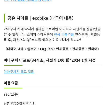
공유 사이클 | ecobike (다국어 대응)
야마구치 시내 각처에 설치된 포트라면 어디서나 자전거를 렌탈/반납
할 수 있습니다. 소지의 스마트폰에
전용 어플리를
인스톨 해, 회원등
록 후, 자전거의 QR코드를 읽으면 이용 개시가 됩니다!
（다국어 대응：일본어・English・번체중문・간체중문・한국어）
야마구치시 포트(34개소, 자전거 100대)*2024.1월 시점
야마구치시 포트 일람
이용요금
¥30/15분
상한 ¥700/8시간 미만