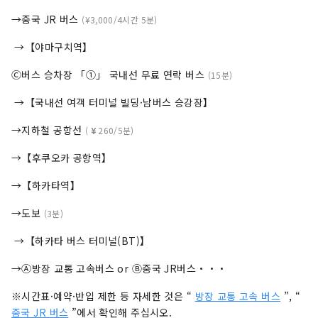
→중국 JR 버스
(¥3,000/4시간 5분)
→【야마구치역】
Ⓒ버스 승차장 「①」 국내선 무료 연락 버스
(15분)
→【국내선 여객 터미널 빌딩·남버스 승강장】
→지하철 공항선
(
¥
260/5분)
→【후쿠오카 공항역】
→【하카타역】
→도보
(3분)
→【하카타 버스 터미널(BT)】
→Ⓐ방장 교통 고속버스 or Ⓑ중국 JR버스・・・
※시간표·예약·반입 제한 등 자세한 것은 “
방장 교통 고속 버스
”, “
중국 JR 버스
”에서 확인해 주십시오.