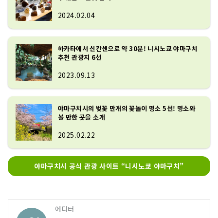
2024.02.04
하카타에서 신칸센으로 약 30분! 니시노쿄 야마구치
추천 관광지 6선
2023.09.13
야마구치시의 ​​벚꽃 만개의 꽃놀이 명소 5선! 명소와
볼 만한 곳을 소개
2025.02.22
야마구치시 공식 관광 사이트 “니시노쿄 야마구치”
에디터