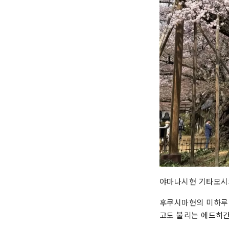
야마나시현 기타모시
후쿠시마현의 미하루 
고도 불리는 에드히