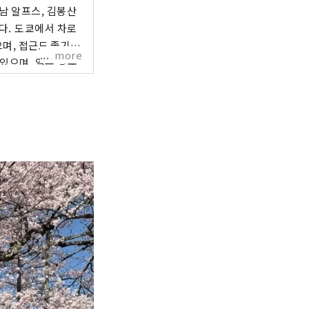
남 알프스, 김봉산
다. 도쿄에서 차로
으며, 접근도 좋기
more
있으며, 일본 명수
받고, 미네랄 워터는
름다운 자연 경관과