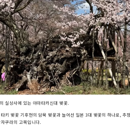
의 실상사에 있는 야마타카신대 벚꽃.
타키 벚꽃 기후현의 담묵 벚꽃과 늘어선 일본 3대 벚꽃의 하나로, 추정 
간자쿠라의 고목입니다.