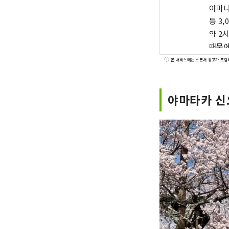
야마나
등 3
약 2
때문에
백선에
본 서비스에는 스폰서 광고가 포함
일본 
풍부한
야마타카 신요