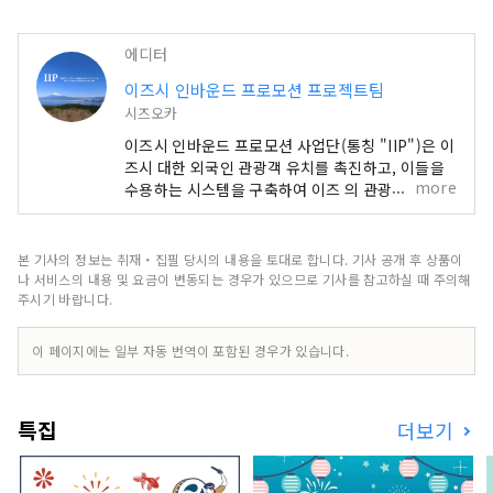
한 걸음 부지에 들어가면

1만 5천평의 대자연에 둘러싸인 세계에 초
에디터
대하는 식사와 방, 온천, 정원과

이즈시 인바운드 프로모션 프로젝트팀
세세한 부분까지 고집한 5성급 여관입니
시즈오카
다.

이즈시 인바운드 프로모션 사업단(통칭 "IIP")은 이
즈시 대한 외국인 관광객 유치를 촉진하고, 이들을
기품이 있는 관내이면서,

more
수용하는 시스템을 구축하여 이즈 의 관광 자원을
어딘가 진정 같은

활용하여 매력적인 국제 관광지로 만드는 것을 목표
궁극의 휴식 공간을 제공합니다.

로 설립된 조직입니다. 이즈시 풍부한 자연과 농업
을 자랑하며, 온천, 해변, 산악 지역 등 다양한 관광
본 기사의 정보는 취재・집필 당시의 내용을 토대로 합니다. 기사 공개 후 상품이
이즈・슈젠지 여행시에는,

명소를 보유하고 있습니다. 도쿄 에서 기차로 약 2
나 서비스의 내용 및 요금이 변동되는 경우가 있으므로 기사를 참고하실 때 주의해
각 관광지에도 최대 1시간 반으로 접근도 
시간 거리에 있어 접근성이 뛰어나 당일치기 여행이
주시기 바랍니다.
좋다

나 주말 여행으로 이상적인 곳입니다. [표지 이미지
에 대한 참고 사항] 표지 사진은 이즈시 색칠하는 사
당관을 꼭 이용해 주십시오.
이 페이지에는 일부 자동 번역이 포함된 경우가 있습니다.
진 콘테스트에서 수상한 작품입니다. 사진작가: 오
지마 히로키 제목: "빛의 눈을 색칠하다" 표지 이미
지의 무단 사용 및 복제를 금지합니다. 표지 이미지
특집
더보기
사용에 대한 자세한 내용은 이즈시 관광정보 웹사이
트를 확인하세요.