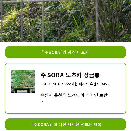
"주SORA"의 사진 더보기
주 SORA 도츠키 장금룡
〒410-2416 시즈오카현 이즈시 슈젠지 3455
슈젠지 온천의 노천탕이 인기인 료칸

【주 SORA 도츠키장 금룡】

슈젠지 온천가의 중심

「주SORA」에 대한 자세한 정보는 이쪽
대나무 숲의 작은 지름 앞에 위치한 당관은
