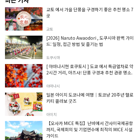
교토 에서 가을 단풍을 구경하기 좋은 추천 명소 7
곳
교토
[2026] Naruto Awaodori , 도쿠시마 완벽 가이
드: 일정, 접근 방법 및 즐기는 법
도쿠시마
[ 야마나시현 호쿠토시 ] 도쿄 에서 특급열차로 약
2시간 거리, 아즈사! 단풍 구경과 추천 관광 명소.
야마나시
일본 아이치 도코나메 여행｜토코냥 20주년 헬로
키티 콜라보 굿즈
아이치
【오사카 MICE 특집】난바에서 간사이국제공항
까지, 국제회의 및 기업연수에 최적의 MICE 시설
가이드