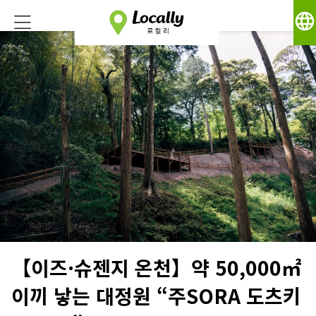
language
【이즈·슈젠지 온천】약 50,000㎡
이끼 낳는 대정원 “주SORA 도츠키