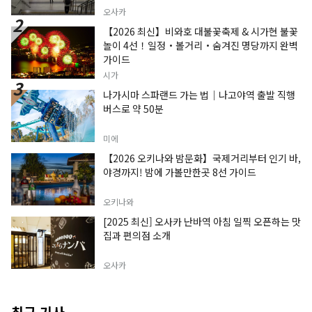
오사카
【2026 최신】비와호 대불꽃축제 & 시가현 불꽃
놀이 4선！일정・볼거리・숨겨진 명당까지 완벽
가이드
시가
나가시마 스파랜드 가는 법｜나고야역 출발 직행
버스로 약 50분
미에
【2026 오키나와 밤문화】국제거리부터 인기 바,
야경까지! 밤에 가볼만한곳 8선 가이드
오키나와
[2025 최신] 오사카 난바역 아침 일찍 오픈하는 맛
집과 편의점 소개
오사카
최근 기사