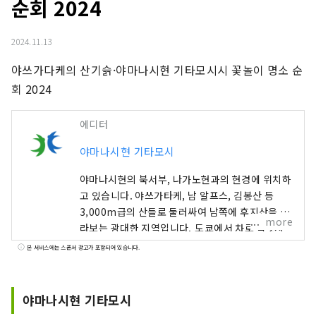
순회 2024
2024.11.13
야쓰가다케의 산기슭·야마나시현 기타모시시 꽃놀이 명소 순
회 2024
에디터
야마나시현 기타모시
야마나시현의 북서부, 나가노현과의 현경에 위치하
고 있습니다. 야쓰가타케, 남 알프스, 김봉산 등
3,000m급의 산들로 둘러싸여 남쪽에 후지산을 바
more
라보는 광대한 지역입니다. 도쿄에서 차로 약 2시
간, 후지산에서 차로 약 1시간, 마츠모토에서 차로
본 서비스에는 스폰서 광고가 포함되어 있습니다.
약 1시간 거리에 있으며, 접근도 좋기 때문에 연중
많은 관광객들이 와 있습니다. 「명수의 마을」이
라고도 알려져 있으며, 일본 명수 백선에는 3곳이
야마나시현 기타모시
선택되어 있습니다. 이 풍부한 물의 은혜는 천연수