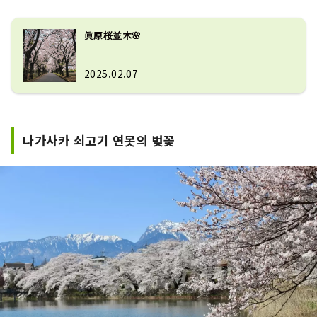
眞原桜並木🌸
2025.02.07
나가사카 쇠고기 연못의 벚꽃