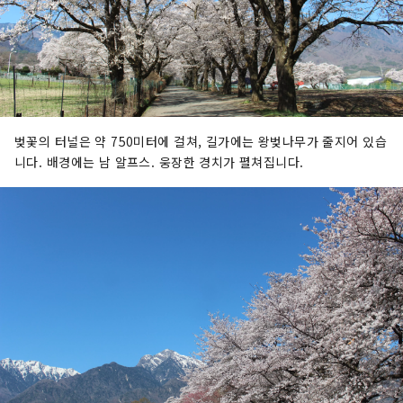
벚꽃의 터널은 약 750미터에 걸쳐, 길가에는 왕벚나무가 줄지어 있습
니다. 배경에는 남 알프스. 웅장한 경치가 펼쳐집니다.