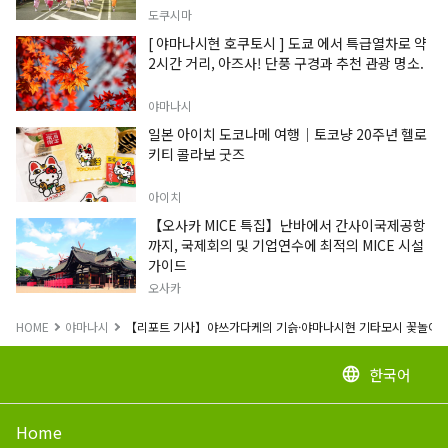
도쿠시마
[ 야마나시현 호쿠토시 ] 도쿄 에서 특급열차로 약
2시간 거리, 아즈사! 단풍 구경과 추천 관광 명소.
야마나시
일본 아이치 도코나메 여행｜토코냥 20주년 헬로
키티 콜라보 굿즈
아이치
【오사카 MICE 특집】난바에서 간사이국제공항
까지, 국제회의 및 기업연수에 최적의 MICE 시설
가이드
오사카
HOME
야마나시
【리포트 기사】야쓰가다케의 기슭·야마나시현 기타모시 꽃놀이 명소
한국어
language
Home