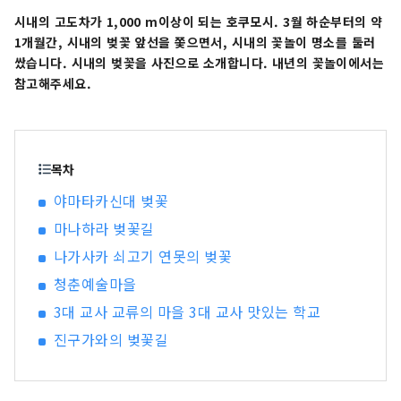
로서 사랑받고, 미네랄 워터는 일본 유수의 생산량
시내의 고도차가 1,000 m이상이 되는 호쿠모시. 3월 하순부터의 약
을 자랑하고 있습니다. 깨끗한 물에서 술도 생산되
1개월간, 시내의 벚꽃 앞선을 쫓으면서, 시내의 꽃놀이 명소를 둘러
고, 아름다운 자연 경관과 풍부한 음식을 즐길 수 있
쌌습니다. 시내의 벚꽃을 사진으로 소개합니다. 내년의 꽃놀이에서는
습니다.
참고해주세요.
목차
야마타카신대 벚꽃
마나하라 벚꽃길
나가사카 쇠고기 연못의 벚꽃
청춘예술마을
3대 교사 교류의 마을 3대 교사 맛있는 학교
진구가와의 벚꽃길