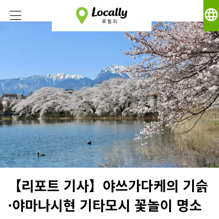
language
【리포트 기사】야쓰가다케의 기슭
·야마나시현 기타모시 꽃놀이 명소