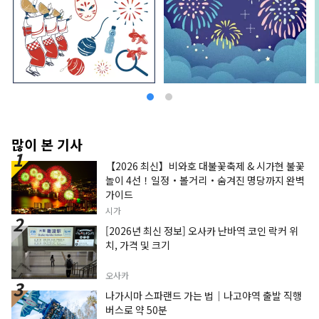
많이 본 기사
【2026 최신】비와호 대불꽃축제 & 시가현 불꽃
놀이 4선！일정・볼거리・숨겨진 명당까지 완벽
가이드
시가
[2026년 최신 정보] 오사카 난바역 코인 락커 위
치, 가격 및 크기
오사카
나가시마 스파랜드 가는 법｜나고야역 출발 직행
버스로 약 50분