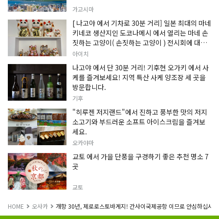
가고시마
[ 나고야 에서 기차로 30분 거리] 일본 최대의 마네
키네코 생산지인 도코나메시 에서 열리는 마네 손
짓하는 고양이( 손짓하는 고양이 ) 전시회에 대한
정보입니다.
아이치
나고야 에서 단 30분 거리! 기후현 오가키 에서 사
케를 즐겨보세요! 지역 특산 사케 양조장 세 곳을
방문합니다.
기후
"히루젠 저지랜드"에서 진하고 풍부한 맛의 저지
소고기와 부드러운 소프트 아이스크림을 즐겨보
세요.
오카야마
교토 에서 가을 단풍을 구경하기 좋은 추천 명소 7
곳
교토
HOME
오사카
개항 30년, 제로로스토바게지! 간사이국제공항 이므로 안심하십시오