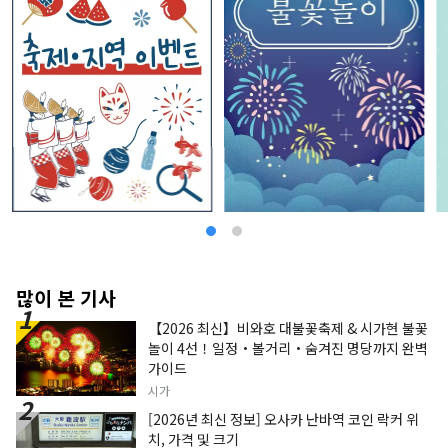
많이 본 기사
【2026 최신】비와호 대불꽃축제 & 시가현 불꽃
놀이 4선！일정・볼거리・숨겨진 명당까지 완벽
가이드
시가
[2026년 최신 정보] 오사카 난바역 코인 락커 위
치, 가격 및 크기