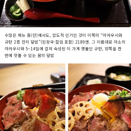
수많은 메뉴 중(안)에서도, 압도적 인기인 것이 이쪽의 “아카우시와
규탄 2종 잔치 덮밥”(된장국·절임 포함) 2189엔. 그 이름대로 아소의
아카우시와 5~14일에 걸쳐 숙성된 이 가게 명물인 규탄, 양쪽을 한
번에 맛볼 수 있는 꿈의 덮밥