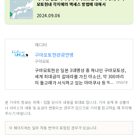
모토현내 각지에의 액세스 방법에 대해서
2024.09.06
에디터
구마모토현관광연맹
구마모토
구마모토현은 일본 3대명성 중 하나인 구마모토성,
세계 최대급의 칼데라를 가진 아소산, 약 300마리
more
의 돌고래가 서식하고 있는 아마쿠사 등 역사와 대
자연이 공존하는 도시입니다. 일본에서 제일 유명한
캐릭터 구마몬의 고향이며, 거리의 어딘가에서 구마
몬을 만날 수 있을지도 모른다는 두근거림이 있습니
본 기사의 정보는 취재・집필 당시의 내용을 토대로 합니다. 기사 공개 후 상품이
다! 또한 세계적으로 유명한 만화 원피스의 작가 오
나 서비스의 내용 및 요금이 변동되는 경우가 있으므로 기사를 참고하실 때 주의해
다 에이이치로의 고향이기도 하여, 현내 각지에서
주시기 바랍니다.
밀짚모자 일당의 동상을 볼 수도 있습니다. 현내 각
지에서 잡힌 신선한 재료로 만드는 요리와 술은 모
이 페이지에는 일부 자동 번역이 포함된 경우가 있습니다.
두 맛있습니다. 여러분의 5감을 치유해 주는 구마모