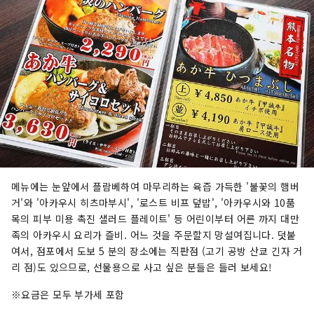
메뉴에는 눈앞에서 플람베하여 마무리하는 육즙 가득한 '불꽃의 햄버
거'와 '아카우시 히츠마부시', '로스트 비프 덮밥', '아카우시와 10품
목의 피부 미용 촉진 샐러드 플레이트' 등 어린이부터 어른 까지 대만
족의 아카우시 요리가 즐비. 어느 것을 주문할지 망설여집니다. 덧붙
여서, 점포에서 도보 5 분의 장소에는 직판점 (고기 공방 산쿄 긴자 거
리 점)도 있으므로, 선물용으로 사고 싶은 분들은 들러 보세요!
※요금은 모두 부가세 포함