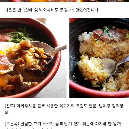
다음은 반숙란에 얽혀 와사비도 토핑. 더 맛있어집니다!
(왼쪽) 아카우시를 듬뿍 사용한 쇠고기의 조림도 일품. 밥이랑 찰떡궁
합.
(오른쪽) 달콤한 고기 소스가 듬뿍 담겨 있기 때문에 마지막 한 입까