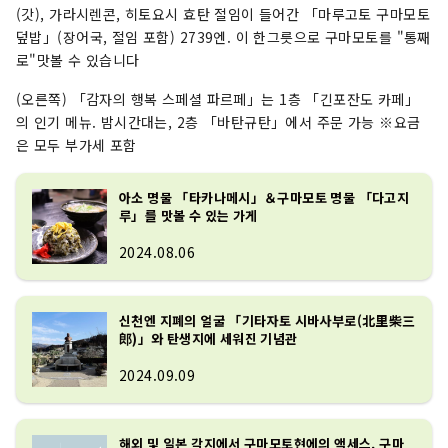
(갓), 가라시렌콘, 히토요시 효탄 절임이 들어간 「마루고토 구마모토
덮밥」(장어국, 절임 포함) 2739엔. 이 한그릇으로 구마모토를 "통째
로"맛볼 수 있습니다
(오른쪽) 「감자의 행복 스페셜 파르페」는 1층 「긴포잔도 카페」
의 인기 메뉴. 밤시간대는, 2층 「바탄규탄」에서 주문 가능 ※요금
은 모두 부가세 포함
아소 명물 「타카나메시」＆구마모토 명물 「다고지
루」를 맛볼 수 있는 가게
2024.08.06
신천엔 지폐의 얼굴 「기타자토 시바사부로(北里柴三
郎)」와 탄생지에 세워진 기념관
2024.09.09
해외 및 일본 각지에서 구마모토현에의 액세스, 구마