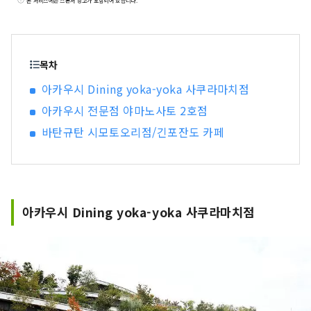
본 서비스에는 스폰서 광고가 포함되어 있습니다.
구마몬을 만날 수 있을지도 모른다는 두근거림이
있습니다! 또한 세계적으로 유명한 만화 원피스의
작가 오다 에이이치로의 고향이기도 하여, 현내 각
지에서 밀짚모자 일당의 동상을 볼 수도 있습니다.
목차
현내 각지에서 잡힌 신선한 재료로 만드는 요리와
아카우시 Dining yoka-yoka 사쿠라마치점
술은 모두 맛있습니다. 여러분의 5감을 치유해 주는
아카우시 전문점 야마노사토 2호점
구마모토현에 꼭 놀러 와 주세요!
바탄규탄 시모토오리점/긴포잔도 카페
아카우시 Dining yoka-yoka 사쿠라마치점