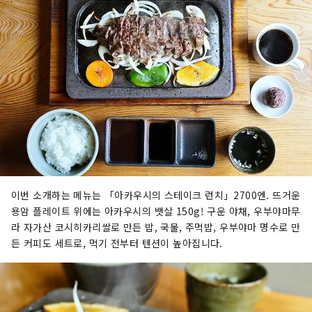
이번 소개하는 메뉴는 「아카우시의 스테이크 런치」2700엔. 뜨거운
용암 플레이트 위에는 아카우시의 뱃살 150g! 구운 야채, 우부야마무
라 자가산 코시히카리쌀로 만든 밥, 국물, 주먹밥, 우부야마 명수로 만
든 커피도 세트로, 먹기 전부터 텐션이 높아집니다.