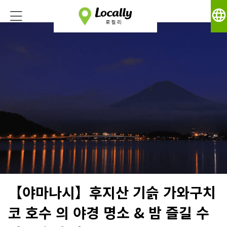
language
【야마나시】후지산 기슭 가와구치
코 호수 의 야경 명소 & 밤 즐길 수