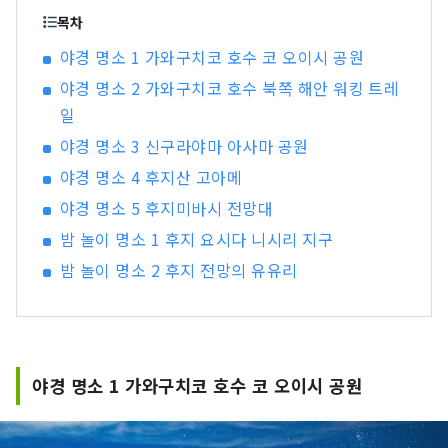
대상이자 예술적 영감의 원천」은 기타구치 혼구
목차
후지센겐 신사, 가와구치 아사마 신사, 후지 오무로
야경 명소 1 가와구치코 호수 코 오이시 공원
센겐 신사와 같은 역사적인 신사들과 천연기념물인
야경 명소 2 가와구치코 호수 북쪽 해안 워킹 트레
오시노 핫카이 등 다양한 구성 자산으로 이루어져
있으며, 일부는 시즈오카현에도 위치하고 있습니
일
다. 관광 명소로 유명한 후지산 기슭에는 사계절 내
야경 명소 3 신구라야마 아사마 공원
내 다양한 볼거리가 있습니다. 봄에는 아라쿠라야
야경 명소 4 후지산 고아메
마 센겐공원에서 후지산, 벚꽃, 그리고 5층 탑인 주
레이토가 어우러진 아름다운 풍경을 감상할 수 있
야경 명소 5 후지미바시 전망대
습니다. 여름에는 가와구치호 허브 페스티벌의 주
밤 놀이 명소 1 후지 요시다 니시리 지구
요 행사장인 오이시공원을 즐길 수 있으며, 가을에
밤 놀이 명소 2 후지 전망의 유유리
는 가와구치호 모미지 회랑에서 후지산과 단풍이
만들어내는 절경을 감상할 수 있습니다. 겨울에는
후지산의 웅장한 전망과 함께 스키와 스노보드를
즐길 수 있는 후지텐 스노 리조트가 있습니다. 최근
에는 후지산의 웅장한 자연 속에서 트레킹, 사이클
야경 명소 1 가와구치코 호수 코 오이시 공원
링, 캠핑 등의 액티비티를 즐기는 사람들도 증가하
고 있습니다. 저희는 후지산 북쪽 기슭 가와구치호
지역을 거점으로, 후지산의 자연을 활용한 테마파