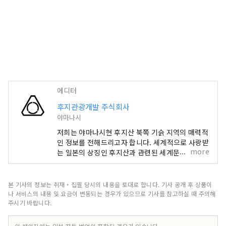
에디터
후지관광개발 주식회사
야마나시
저희는 야마나시현 후지산 북쪽 기슭 지역의 매력적
인 정보를 전해드리고자 합니다. 세계적으로 사랑받
more
는 일본의 상징인 후지산과 관련된 세계문화유산도
함께 소개해 드립니다. 야마나시현 후지산 북쪽에
위치한 후지 5호 지역은 풍부한 자연환경을 자랑하
는 곳으로, 모토스호, 쇼지호, 사이호, 가와구치호,
본 기사의 정보는 취재・집필 당시의 내용을 토대로 합니다. 기사 공개 후 상품이
야마나카호 등 다섯 개의 호수로 이루어져 있습니
나 서비스의 내용 및 요금이 변동되는 경우가 있으므로 기사를 참고하실 때 주의해
다. 유네스코 세계문화유산 「후지산 – 신앙의 대상
주시기 바랍니다.
이자 예술적 영감의 원천」은 기타구치 혼구 후지센
겐 신사, 가와구치 아사마 신사, 후지 오무로 센겐 신