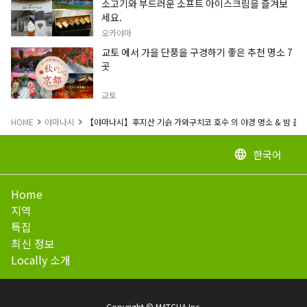
소고기와 부드러운 소프트 아이스크림을 즐겨보
세요.
오카야마
교토 에서 가을 단풍을 구경하기 좋은 추천 명소 7
곳
교토
HOME
야마나시
【야마나시】후지산 기슭 가와구치코 호수 의 야경 명소 & 밤 즐길
한국어
language
Home
지역
특집
최신 정보
Locally 소개
Copyright © MATCHA Inc.