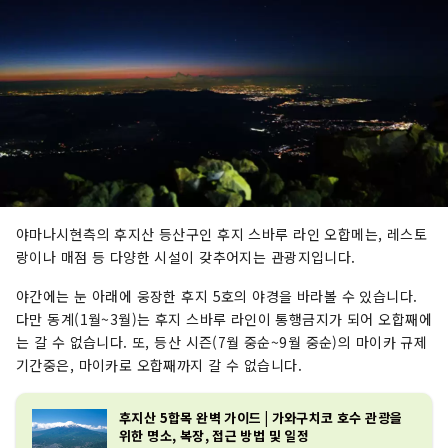
야마나시현측의 후지산 등산구인 후지 스바루 라인 오합메는, 레스토
랑이나 매점 등 다양한 시설이 갖추어지는 관광지입니다.
야간에는 눈 아래에 웅장한 후지 5호의 야경을 바라볼 수 있습니다.
다만 동계(1월~3월)는 후지 스바루 라인이 통행금지가 되어 오합째에
는 갈 수 없습니다. 또, 등산 시즌(7월 중순~9월 중순)의 마이카 규제
기간중은, 마이카로 오합째까지 갈 수 없습니다.
후지산 5합목 완벽 가이드 | 가와구치코 호수 관광을
위한 명소, 복장, 접근 방법 및 일정