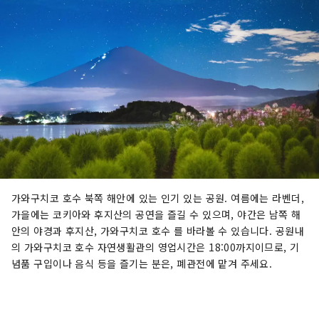
크 「후지 스바루랜드」, 후지산 천연수를 사용하
여 양조한 세계적인 평가를 받은 크래프트 맥주
「후지자쿠라 하이츠 맥주」, 후지산 기슭 지하
1,000m에서 솟아나는 천연 온천 「후지 조보노유
유라리」, 그리고 웅장한 후지산 전망과 함께 겨울
스포츠를 즐길 수 있는 「후지텐 스노 리조트」를
운영하고 있습니다. 앞으로도 후지산 북쪽 기슭 가
와구치호 지역에서 사계절에 따라 변화하는 후지산
의 아름다움을 전해드리겠습니다.
가와구치코 호수 북쪽 해안에 있는 인기 있는 공원. 여름에는 라벤더,
가을에는 코키아와 후지산의 공연을 즐길 수 있으며, 야간은 남쪽 해
안의 야경과 후지산, 가와구치코 호수 를 바라볼 수 있습니다. 공원내
의 가와구치코 호수 자연생활관의 영업시간은 18:00까지이므로, 기
념품 구입이나 음식 등을 즐기는 분은, 폐관전에 맡겨 주세요.