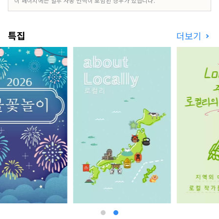
이 페이지에는 일부 자동 번역이 포함된 경우가 있습니다.
사와 같은 역사적인 신사들과 천연기념물인 오시노
핫카이 등 다양한 구성 자산으로 이루어져 있으며,
일부는 시즈오카현에도 위치하고 있습니다. 관광 명
특집
더보기
소로 유명한 후지산 기슭에는 사계절 내내 다양한
볼거리가 있습니다. 봄에는 아라쿠라야마 센겐공원
에서 후지산, 벚꽃, 그리고 5층 탑인 주레이토가 어
우러진 아름다운 풍경을 감상할 수 있습니다. 여름
에는 가와구치호 허브 페스티벌의 주요 행사장인 오
이시공원을 즐길 수 있으며, 가을에는 가와구치호
모미지 회랑에서 후지산과 단풍이 만들어내는 절경
을 감상할 수 있습니다. 겨울에는 후지산의 웅장한
전망과 함께 스키와 스노보드를 즐길 수 있는 후지
텐 스노 리조트가 있습니다. 최근에는 후지산의 웅
장한 자연 속에서 트레킹, 사이클링, 캠핑 등의 액티
비티를 즐기는 사람들도 증가하고 있습니다. 저희는
후지산 북쪽 기슭 가와구치호 지역을 거점으로, 후
지산의 자연을 활용한 테마파크 「후지 스바루랜
드」, 후지산 천연수를 사용하여 양조한 세계적인
평가를 받은 크래프트 맥주 「후지자쿠라 하이츠 맥
주」, 후지산 기슭 지하 1,000m에서 솟아나는 천
연 온천 「후지 조보노유 유라리」, 그리고 웅장한
후지산 전망과 함께 겨울 스포츠를 즐길 수 있는