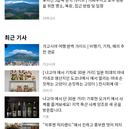
을 위한 명소, 복장, 접근 방법 및 일정
야마나시
최근 기사
가고시마 여행 완벽 가이드 | 비행기, 기차, 페리 추
천 경로
가고시마
[ 나고야 에서 기차로 30분 거리] 일본 최대의 마네
키네코 생산지인 도코나메시 에서 열리는 마네 손
짓하는 고양이( 손짓하는 고양이 ) 전시회에 대한
정보입니다.
아이치
나고야 에서 단 30분 거리! 기후현 오가키 에서 사
케를 즐겨보세요! 지역 특산 사케 양조장 세 곳을
방문합니다.
기후
"히루젠 저지랜드"에서 진하고 풍부한 맛의 저지