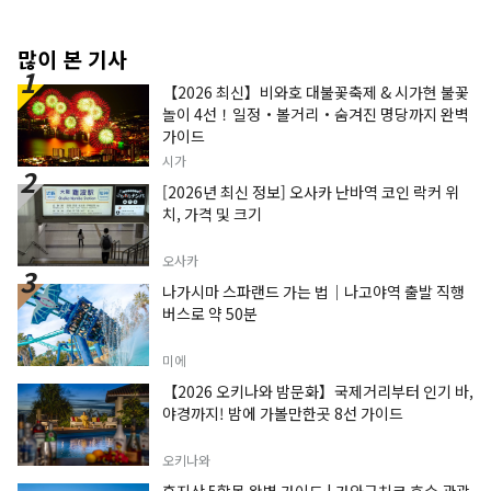
「후지텐 스노 리조트」를 운영하고 있습니다. 앞
으로도 후지산 북쪽 기슭 가와구치호 지역에서 사계
절에 따라 변화하는 후지산의 아름다움을 전해드리
많이 본 기사
겠습니다.
【2026 최신】비와호 대불꽃축제 & 시가현 불꽃
놀이 4선！일정・볼거리・숨겨진 명당까지 완벽
가이드
시가
[2026년 최신 정보] 오사카 난바역 코인 락커 위
치, 가격 및 크기
오사카
나가시마 스파랜드 가는 법｜나고야역 출발 직행
버스로 약 50분
미에
【2026 오키나와 밤문화】국제거리부터 인기 바,
야경까지! 밤에 가볼만한곳 8선 가이드
오키나와
후지산 5합목 완벽 가이드 | 가와구치코 호수 관광