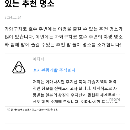
있는 추천 명소
2024.11.14
가와구치코 호수 주변에는 야경을 즐길 수 있는 추천 명소가 
많이 있습니다. 이번에는 가와구치코 호수 주변의 야경 명소
와 함께 밤에 즐길 수있는 추천 밤 놀이 명소를 소개합니다!
에디터
후지관광개발 주식회사
저희는 야마나시현 후지산 북쪽 기슭 지역의 매력
적인 정보를 전해드리고자 합니다. 세계적으로 사
랑받는 일본의 상징인 후지산과 관련된 세계문화유
more
산도 함께 소개해 드립니다. 야마나시현 후지산 북
쪽에 위치한 후지 5호 지역은 풍부한 자연환경을 자
본 서비스에는 스폰서 광고가 포함되어 있습니다.
랑하는 곳으로, 모토스호, 쇼지호, 사이호, 가와구
치호, 야마나카호 등 다섯 개의 호수로 이루어져 있
습니다. 유네스코 세계문화유산 「후지산 – 신앙의